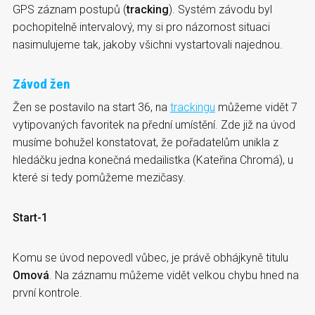
GPS záznam postupů (
tracking
). Systém závodu byl
pochopitelně intervalový, my si pro názornost situaci
nasimulujeme tak, jakoby všichni vystartovali najednou.
Závod žen
Žen se postavilo na start 36, na
trackingu
můžeme vidět 7
vytipovaných favoritek na přední umístění. Zde již na úvod
musíme bohužel konstatovat, že pořadatelům unikla z
hledáčku jedna konečná medailistka (Kateřina Chromá), u
které si tedy pomůžeme mezičasy.
Start-1
Komu se úvod nepovedl vůbec, je právě obhájkyně titulu
Omová
. Na záznamu můžeme vidět velkou chybu hned na
první kontrole.