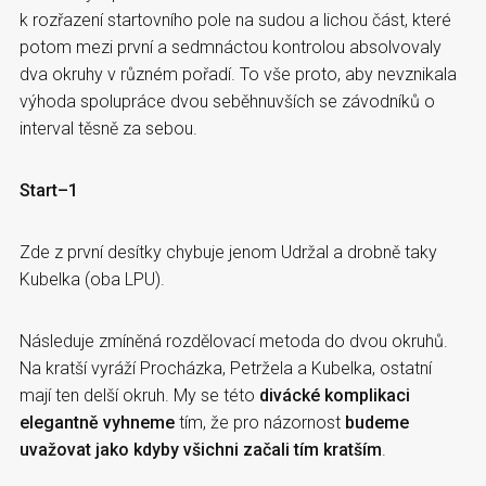
k rozřazení startovního pole na sudou a lichou část, které
potom mezi první a sedmnáctou kontrolou absolvovaly
dva okruhy v různém pořadí. To vše proto, aby nevznikala
výhoda spolupráce dvou seběhnuvších se závodníků o
interval těsně za sebou.
Start–1
Zde z první desítky chybuje jenom Udržal a drobně taky
Kubelka (oba LPU).
Následuje zmíněná rozdělovací metoda do dvou okruhů.
Na kratší vyráží Procházka, Petržela a Kubelka, ostatní
mají ten delší okruh. My se této
divácké komplikaci
elegantně vyhneme
tím, že pro názornost
budeme
uvažovat jako kdyby všichni začali tím kratším
.