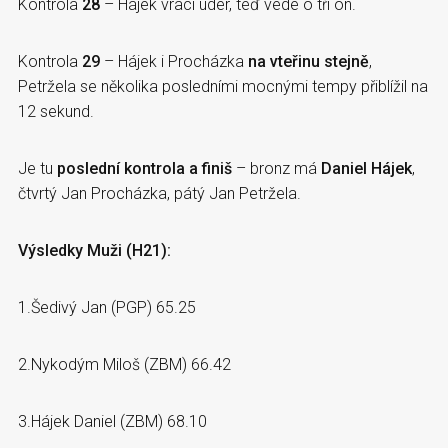
Kontrola
28
– Hájek vrací úder, teď vede o tři on.
Kontrola
29
– Hájek i Procházka
na vteřinu stejně
,
Petržela se několika posledními mocnými tempy přiblížil na
12 sekund.
Je tu
poslední kontrola a finiš
– bronz má
Daniel Hájek
,
čtvrtý Jan Procházka, pátý Jan Petržela.
Výsledky Muži (H21):
1.Šedivý Jan (PGP) 65.25
2.Nykodým Miloš (ZBM) 66.42
3.Hájek Daniel (ZBM) 68.10