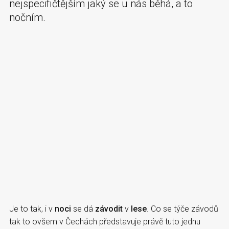
nejspecifičtějším jaký se u nás běhá, a to
nočním.
Je to tak, i v
noci
se dá
závodit
v
lese
. Co se týče závodů
tak to ovšem v Čechách představuje právě tuto jednu