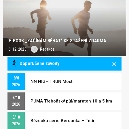
E-BOOK „ZAČÍNÁM BĚHAT“ KE STAŽENÍ ZDARMA
6. 12. 2025
Redakce
Doporučené závody
8/8
NN NIGHT RUN Most
2026
3/10
PUMA Třeboňský půl/maraton 10 a 5 km
2026
5/10
Běžecká série Berounka – Tetín
2026