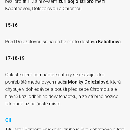
běží pro titul. Za ní ovšem
zuří boj o stříbro
mezi
Kabáthovou, Doležalovou a Chromou.
15-16
Před Doležalovou se na druhé místo dostává
Kabáthová
.
17-18-19
Oblast kolem osmnácté kontroly se ukazuje jako
pohřebiště medailových naději
Moniky Doležalové
, která
chybuje v dohledávce a pouští před sebe Chromou, ale
hlavně kazí odběh na devatenáctku, a ze stříbrné pozice
tak padá až na šesté místo.
Cíl
Titul slaví Barbora Hrušková, druhá je Eva Kabáthová a třetí