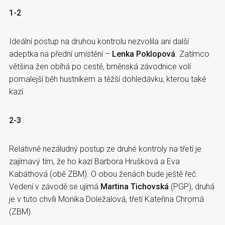
1-2
Ideální postup na druhou kontrolu nezvolila ani další
adeptka na přední umístění –
Lenka Poklopová
. Zatímco
většina žen obíhá po cestě, brněnská závodnice volí
pomalejší běh hustníkem a těžší dohledávku, kterou také
kazí.
2-3
Relativně nezáludný postup ze druhé kontroly na třetí je
zajímavý tím, že ho kazí Barbora Hrušková a Eva
Kabáthová (obě ZBM). O obou ženách bude ještě řeč.
Vedení v závodě se ujímá
Martina Tichovská
(PGP), druhá
je v tuto chvíli Monika Doležalová, třetí Kateřina Chromá
(ZBM).