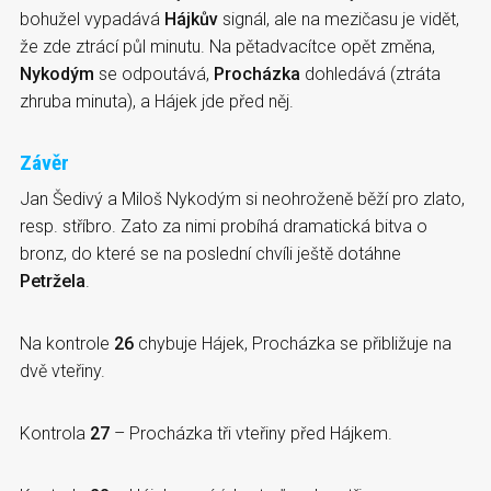
bohužel vypadává
Hájkův
signál, ale na mezičasu je vidět,
že zde ztrácí půl minutu. Na pětadvacítce opět změna,
Nykodým
se odpoutává,
Procházka
dohledává (ztráta
zhruba minuta), a Hájek jde před něj.
Závěr
Jan Šedivý a Miloš Nykodým si neohroženě běží pro zlato,
resp. stříbro. Zato za nimi probíhá dramatická bitva o
bronz, do které se na poslední chvíli ještě dotáhne
Petržela
.
Na kontrole
26
chybuje Hájek, Procházka se přibližuje na
dvě vteřiny.
Kontrola
27
– Procházka tři vteřiny před Hájkem.