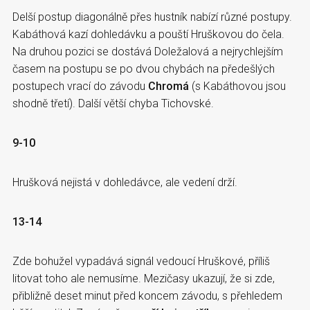
Delší postup diagonálně přes hustník nabízí různé postupy.
Kabáthová kazí dohledávku a pouští Hruškovou do čela.
Na druhou pozici se dostává Doležalová a nejrychlejším
časem na postupu se po dvou chybách na předešlých
postupech vrací do závodu
Chromá
(s Kabáthovou jsou
shodně třetí). Další větší chyba Tichovské.
9-10
Hrušková nejistá v dohledávce, ale vedení drží.
13-14
Zde bohužel vypadává signál vedoucí Hruškové, příliš
litovat toho ale nemusíme. Mezičasy ukazují, že si zde,
přibližně deset minut před koncem závodu, s přehledem