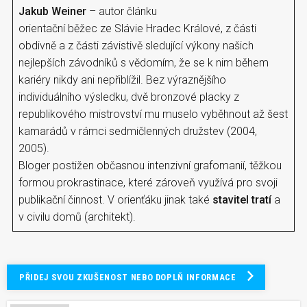
Jakub Weiner
– autor článku
orientační běžec ze Slávie Hradec Králové, z části
obdivně a z části závistivě sledující výkony našich
nejlepších závodníků s vědomím, že se k nim během
kariéry nikdy ani nepřiblížil. Bez výraznějšího
individuálního výsledku, dvě bronzové placky z
republikového mistrovství mu muselo vyběhnout až šest
kamarádů v rámci sedmičlenných družstev (2004,
2005).
Bloger postižen občasnou intenzivní grafomanií, těžkou
formou prokrastinace, které zároveň využívá pro svoji
publikační činnost. V orienťáku jinak také
stavitel tratí
a
v civilu domů (architekt).
PŘIDEJ SVOU ZKUŠENOST NEBO DOPLŇ INFORMACE