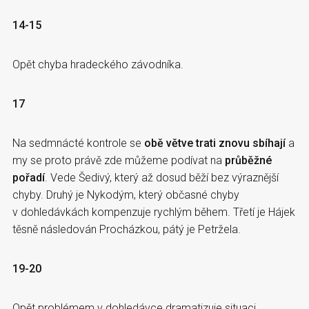
14-15
Opět chyba hradeckého závodníka.
17
Na sedmnácté kontrole se
obě větve trati znovu sbíhají
a
my se proto právě zde můžeme podívat na
průběžné
pořadí
. Vede Šedivý, který až dosud běží bez výraznější
chyby. Druhý je Nykodým, který občasné chyby
v dohledávkách kompenzuje rychlým během. Třetí je Hájek
těsně následován Procházkou, pátý je Petržela.
19-20
Opět problémem v dohledávce dramatizuje situaci