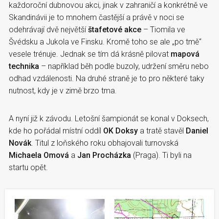
každoroční dubnovou akci, jinak v zahraničí a konkrétně ve
Skandinávii je to mnohem častější a právě v noci se
odehrávají dvě největší
štafetové akce
– Tiomila ve
Švédsku a Jukola ve Finsku. Kromě toho se ale „po tmě“
vesele trénuje. Jednak se tím dá krásně pilovat
mapová
technika
– například běh podle buzoly, udržení směru nebo
odhad vzdálenosti. Na druhé straně je to pro některé taky
nutnost, kdy je v zimě brzo tma.
A nyní již k závodu. Letošní šampionát se konal v Doksech,
kde ho pořádal místní oddíl
OK Doksy
a tratě stavěl
Daniel
Novák
. Titul z loňského roku obhajovali turnovská
Michaela Omová
a
Jan Procházka
(Praga). Ti byli na
startu opět.