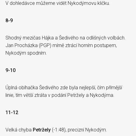
V dohledávce můžeme vidět Nykodýmovu kličku.
8-9
Shodný mezičas Hájka a Šedivého na odlišných volbách.
Jan Procházka (PGP) mírně ztrácí horním postupem,
Nykodým spodním.
9-10
Úplná obíhačka Šedivého zde byla nejlepší, čím přímější
linie, tím větší ztráta v podání Petržely a Nykodýma.
11-12
Velká chyba
Petržely
(-1:48), precizní Nykodým.