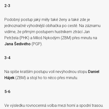
2-3
Podobný postup jaký měly také ženy a také zde je
jednoznačně výhodnější obíhačka po cestě. Na záznamu
vidíme, že přímým postupem hustníkem ztrácí Jan
Petržela (PHK) a Miloš Nykodým (ZBM) přes minutu na
Jana Šedivého
(PGP).
3-4
Na spíše kratším postupu volí nevýhodnou stopu
Daniel
Hájek
(ZBM) a stojí ho to něco přes minutu.
5-6
Ve výsledku rovnocenná volba mezi horní a spodní trasou.