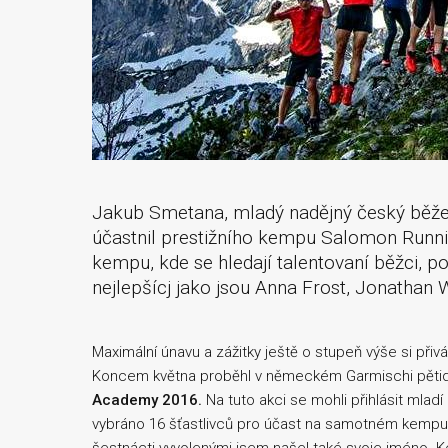
Jakub Smetana, mladý nadějný český běžec,
účastnil prestižního kempu Salomon Run
kempu, kde se hledají talentovaní běžci, p
nejlepšícj jako jsou Anna Frost, Jonathan W
Maximální únavu a zážitky ještě o stupeň výše si př
Koncem května proběhl v německém Garmischi pěti
Academy 2016.
Na tuto akci se mohli přihlásit mlad
vybráno 16 šťastlivců pro účast na samotném kempu. 