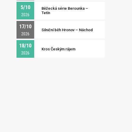
5/10
Běžecká série Berounka –
Tetín
2026
17/10
Silniční běh Hronov – Náchod
2026
18/10
Kros Českým rájem
2026