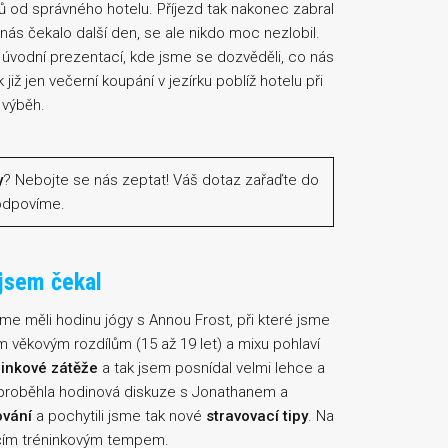
ů od správného hotelu. Příjezd tak nakonec zabral
nás čekalo další den, se ale nikdo moc nezlobil.
úvodní prezentací, kde jsme se dozvěděli, co nás
ž jen večerní koupání v jezírku poblíž hotelu při
 výběh.
y
? Nebojte se nás zeptat! Váš dotaz zařaďte do
odpovíme.
 jsem čekal
sme měli hodinu jógy s Annou Frost, při které jsme
ým věkovým rozdílům (15 až 19 let) a mixu pohlaví
ninkové zátěže
a tak jsem posnídal velmi lehce a
 proběhla hodinová diskuze s Jonathanem a
ování
a pochytili jsme tak nové
stravovací tipy
. Na
hčím tréninkovým tempem.