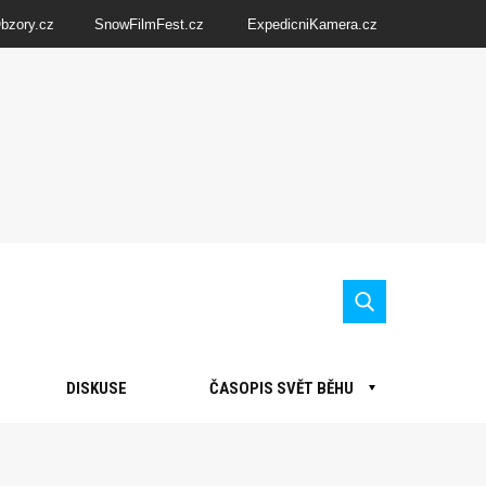
Obzory.cz
SnowFilmFest.cz
ExpedicniKamera.cz
DISKUSE
ČASOPIS SVĚT BĚHU