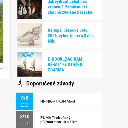
Jak vydržet běhat bez
zranění? Pomůžou ti i
vhodně zvolené běžecké
boty!
Nejlepší běžecké boty
2026: výběr testerů Světa
běhu
E-BOOK „ZAČÍNÁM
BĚHAT“ KE STAŽENÍ
kanský můstek Große Olympiaschanze
ZDARMA
Doporučené závody
8/8
NN NIGHT RUN Most
2026
3/10
PUMA Třeboňský
půl/maraton 10 a 5 km
2026