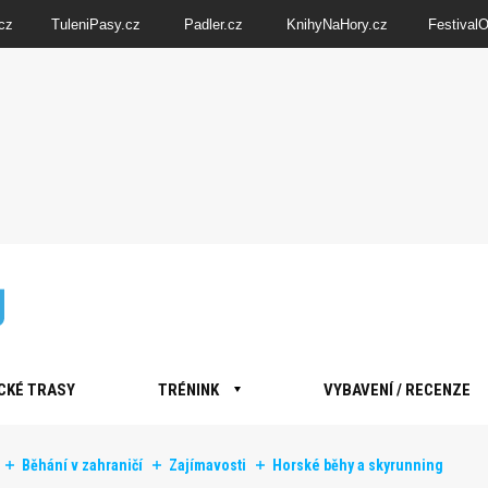
cz
TuleniPasy.cz
Padler.cz
KnihyNaHory.cz
Festival
CKÉ TRASY
TRÉNINK
VYBAVENÍ / RECENZE
Běhání v zahraničí
Zajímavosti
Horské běhy a skyrunning