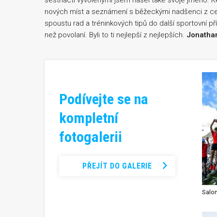
šestnácti vyvolenými jsem našel také svoje jméno. 
nových míst a seznámení s běžeckými nadšenci z ce
spoustu rad a tréninkových tipů do další sportovní pří
než povolaní. Byli to ti nejlepší z nejlepších.
Jonathan
Podívejte se na
kompletní
fotogalerii
PŘEJÍT DO GALERIE