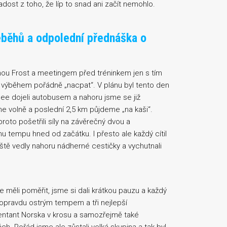
dost z toho, že líp to snad ani začít nemohlo.
seběhů a odpolední přednáška o
nnou Frost a meetingem před tréninkem jen s tím
 výběhem pořádně „nacpat“. V plánu byl tento den
ee dojeli autobusem a nahoru jsme se již
me volně a poslední 2,5 km půjdeme „na kaši“.
proto pošetřili síly na závěrečný dvou a
mu tempu hned od začátku. I přesto ale každý cítil
ště vedly nahoru nádherné cestičky a vychutnali
 měli poměřit, jsme si dali krátkou pauzu a každý
 opravdu ostrým tempem a tři nejlepší
zentant Norska v krosu a samozřejmě také