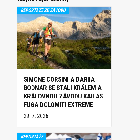
REPORTÁŽE ZE ZÁVODŮ
SIMONE CORSINI A DARIIA
BODNAR SE STALI KRÁLEM A
KRÁLOVNOU ZÁVODU KAILAS
FUGA DOLOMITI EXTREME
TRAIL 2026
29. 7. 2026
REPORTÁŽE