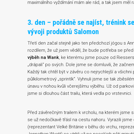
maximálního vyždímání mám ale rád, a tak jsem měl ra
3. den – pořádně se najíst, trénink 
vývoji produktů Salomon
Třetí den začal stejně jako ten předchozí jógou s A
rozdílem, že už jsem věděl, že bude potřeba se před
výběh na Wank
, ke kterému jsme pouze od Riessers
„drápali“ po svých. Dole jsme se domluvili, že začne
Každý tak chtěl být v závěru co nejrychlejší a všichni 
půlkilometrový „sprintík“. Vyhnuli jsme se tak zběsilé
únavu v nohou kvůli včerejšímu výběhu. Už od parkovi
jsme si dlouhou část trailu, která vedla po vrstevnici.
Před závěrečným trailem k vrcholu, na kterém jsme se
se už nedočkavě třásl na cestu nahoru. Vyrazili jsme
(reprezentant Velké Británie v běhu do vrchu, repre