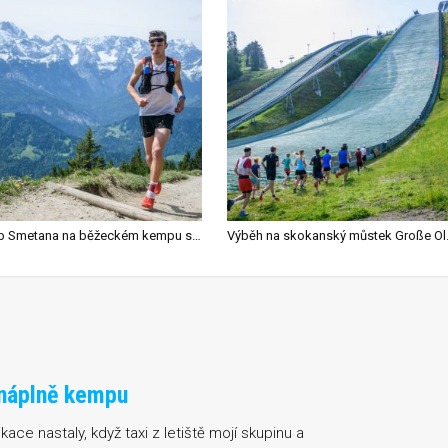
Jakub Smetana na běžeckém kempu salomon Running Academy
Výběh na sko
 náplně kempu
ce nastaly, když taxi z letiště mojí skupinu a