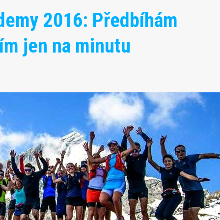
demy 2016: Předbíhám
ím jen na minutu