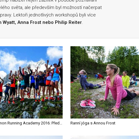
Kemp nabízel nejen zážitek v podobě poznávání
lého světa, ale především byl možností načerpat
pravy. Lektoři jednotlivých workshopů byli více
 Wyatt, Anna Frost nebo Philip Reiter
.
Salomon Running Academy 2016: Předbíhám Jonathana Wyatta, zatím jen na minutu
Ranní jóga s Annou Frost