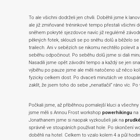
To ale všichni dodrželi jen chvíli. Doběhli jsme k lan
ale již zmiňované tréninkové tempo přestali všichni d
sněhem pokryté sjezdovce navíc již regulérně závodn
pěkných fotek, sklouzli se po sněhu dolů a běželo se
trailech. Ani v sebězích se nikomu nechtělo polevit a
seběhu odpočinout. Po seběhu dolů jsme si dali min
Nasadili jsme opět závodní tempo a každý se jen sn
výběhu po pauze jsme ale měli natočeno už něco kolem 
fyzicky celkem dost. Po dvaceti minutách ve stoupání
zaklít, že jsem toho do sebe „nenatlačil“ ráno víc. Po
Počkali jsme, až přiběhnou pomalejší kluci a všechny 
jsme měli s Annou Frost workshop
powerhikingu
na 
Jonathanem jsme si naopak vyzkoušeli jak na
prudké
správně ve stoupáních používat hole. Po skončení wo
doběhli na hotel. Celkem to vzalo kolem 4 a půl hodiny