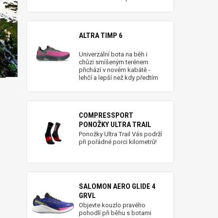
ALTRA TIMP 6
Univerzální bota na běh i
chůzi smíšeným terénem
přichází v novém kabátě -
lehčí a lepší než kdy předtím
COMPRESSPORT
PONOŽKY ULTRA TRAIL
Ponožky Ultra Trail Vás podrží
při pořádné porci kilometrů!
SALOMON AERO GLIDE 4
GRVL
Objevte kouzlo pravého
pohodlí při běhu s botami