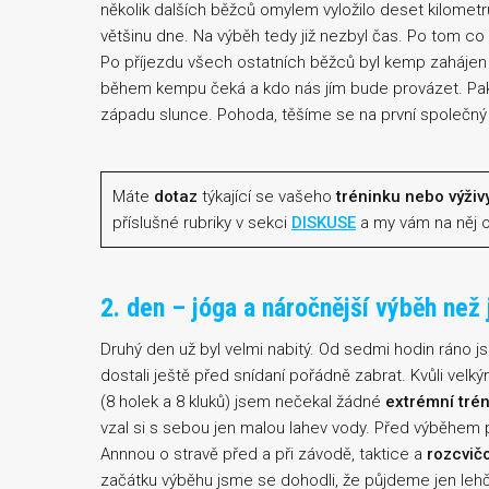
několik dalších běžců omylem vyložilo deset kilometr
většinu dne. Na výběh tedy již nezbyl čas. Po tom co 
Po příjezdu všech ostatních běžců byl kemp zahájen 
během kempu čeká a kdo nás jím bude provázet. Pak ji
západu slunce. Pohoda, těšíme se na první společný
Máte
dotaz
týkající se vašeho
tréninku nebo výživ
příslušné rubriky v sekci
DISKUSE
a my vám na něj 
2. den – jóga a náročnější výběh než
Druhý den už byl velmi nabitý. Od sedmi hodin ráno j
dostali ještě před snídaní pořádně zabrat. Kvůli velk
(8 holek a 8 kluků) jsem nečekal žádné
extrémní tré
vzal si s sebou jen malou lahev vody. Před výběhem
Annnou o stravě před a při závodě, taktice a
rozcvič
začátku výběhu jsme se dohodli, že půjdeme jen le