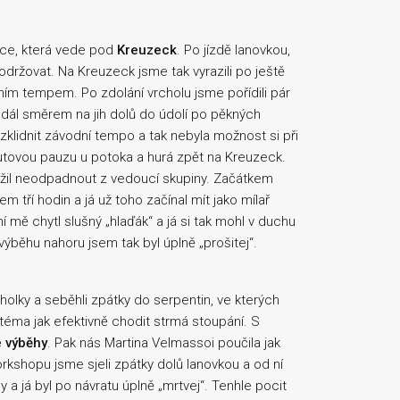
ovce, která vede pod
Kreuzeck
. Po jízdě lanovkou,
održovat. Na Kreuzeck jsme tak vyrazili po ještě
ím tempem. Po zdolání vrcholu jsme pořídili pár
 dál směrem na jih dolů do údolí po pěkných
 zklidnit závodní tempo a tak nebyla možnost si při
utovou pauzu u potoka a hurá zpět na Kreuzeck.
ažil neodpadnout z vedoucí skupiny. Začátkem
tří hodin a já už toho začínal mít jako mílař
 mě chytl slušný „hlaďák“ a já si tak mohl v duchu
 výběhu nahoru jsem tak byl úplně „prošitej“.
holky a seběhli zpátky do serpentin, ve kterých
téma jak efektivně chodit strmá stoupání. S
 výběhy
. Pak nás Martina Velmassoi poučila jak
rkshopu jsme sjeli zpátky dolů lanovkou a od ní
 a já byl po návratu úplně „mrtvej“. Tenhle pocit