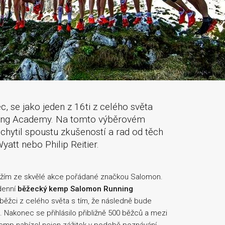
 se jako jeden z 16ti z celého světa
ning Academy. Na tomto výběrovém
ochytil spoustu zkušeností a rad od těch
yatt nebo Philip Reitier.
ivážím ze skvělé akce pořádané značkou Salomon.
denní
běžecký kemp Salomon Running
í běžci z celého světa s tím, že následně bude
Nakonec se přihlásilo přibližně 500 běžců a mezi