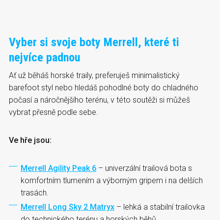
Vyber si svoje boty Merrell, které ti
nejvíce padnou
Ať už běháš horské traily, preferuješ minimalistický
barefoot styl nebo hledáš pohodlné boty do chladného
počasí a náročnějšího terénu, v této soutěži si můžeš
vybrat přesně podle sebe.
Ve hře jsou:
Merrell Agility Peak 6
– univerzální trailová bota s
komfortním tlumením a výborným gripem i na delších
trasách.
Merrell Long Sky 2 Matryx
– lehká a stabilní trailovka
do technického terénu a horských běhů.