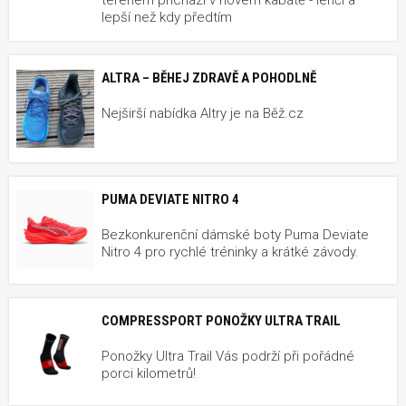
lepší než kdy předtím
ALTRA – BĚHEJ ZDRAVĚ A POHODLNĚ
Nejširší nabídka Altry je na Běž.cz
PUMA DEVIATE NITRO 4
Bezkonkurenční dámské boty Puma Deviate
Nitro 4 pro rychlé tréninky a krátké závody.
COMPRESSPORT PONOŽKY ULTRA TRAIL
Ponožky Ultra Trail Vás podrží při pořádné
porci kilometrů!