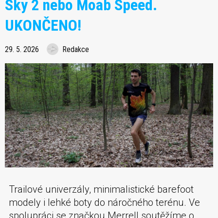
Sky 2 nebo Moab Speed.
UKONČENO!
29. 5. 2026
Redakce
Trailové univerzály, minimalistické barefoot
modely i lehké boty do náročného terénu. Ve
spolupráci se značkou Merrell soutěžíme o