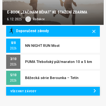
E-BOOK „ZAČÍNÁM BĚHAT“ KE STAŽENÍ ZDARMA
6. 12. 2025
Redakce
Doporučené závody
8/8
NN NIGHT RUN Most
2026
3/10
PUMA Třeboňský půl/maraton 10 a 5 km
2026
5/10
Běžecká série Berounka – Tetín
2026
VŠECHNY ZÁVODY