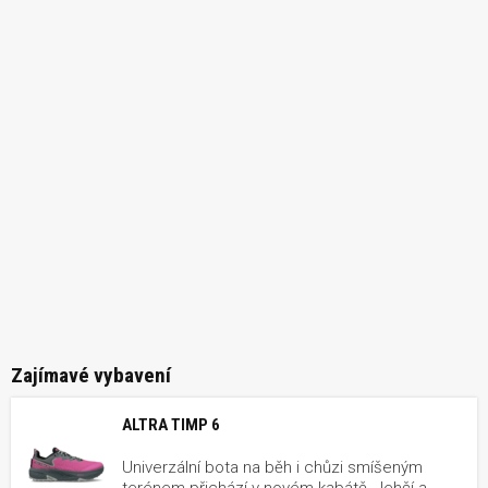
Zajímavé vybavení
ALTRA TIMP 6
Univerzální bota na běh i chůzi smíšeným
terénem přichází v novém kabátě - lehčí a