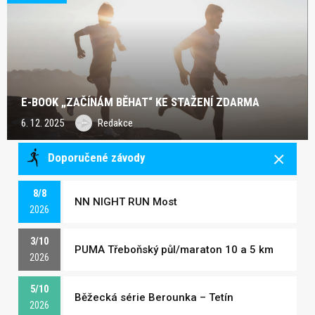
E-BOOK „ZAČÍNÁM BĚHAT“ KE STAŽENÍ ZDARMA
6. 12. 2025
Redakce
Doporučené závody
8/8
NN NIGHT RUN Most
2026
3/10
PUMA Třeboňský půl/maraton 10 a 5 km
2026
5/10
Běžecká série Berounka – Tetín
2026