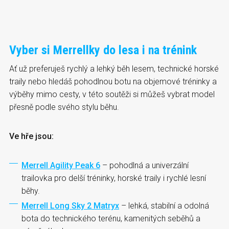
Vyber si Merrellky do lesa i na trénink
Ať už preferuješ rychlý a lehký běh lesem, technické horské
traily nebo hledáš pohodlnou botu na objemové tréninky a
výběhy mimo cesty, v této soutěži si můžeš vybrat model
přesně podle svého stylu běhu.
Ve hře jsou:
Merrell Agility Peak 6
– pohodlná a univerzální
trailovka pro delší tréninky, horské traily i rychlé lesní
běhy.
Merrell Long Sky 2 Matryx
– lehká, stabilní a odolná
bota do technického terénu, kamenitých seběhů a