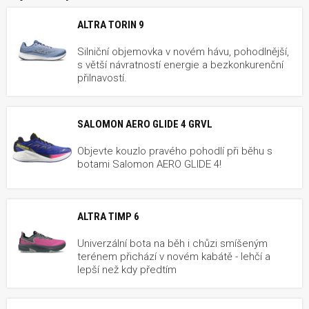
ALTRA TORIN 9
Silniční objemovka v novém hávu, pohodlnější,
s větší návratností energie a bezkonkurenční
přilnavostí.
SALOMON AERO GLIDE 4 GRVL
Objevte kouzlo pravého pohodlí při běhu s
botami Salomon AERO GLIDE 4!
ALTRA TIMP 6
Univerzální bota na běh i chůzi smíšeným
terénem přichází v novém kabátě - lehčí a
lepší než kdy předtím