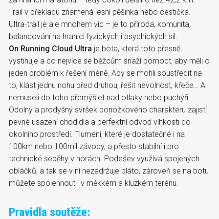
Trail v překladu znamená lesní pěšinka nebo cestička.
Ultra-trail je ale mnohem víc – je to příroda, komunita,
balancování na hranici fyzických i psychických sil.
On Running Cloud Ultra
je bota, která toto přesně
vystihuje a co nejvíce se běžcům snaží pomoct, aby měli o
jeden problém k řešení méně. Aby se mohli soustředit na
to, klást jednu nohu před druhou, řešit nevolnost, křeče… A
nemuseli do toho přemýšlet nad otlaky nebo puchýři
Odolný a prodyšný svršek ponožkového charakteru zajistí
pevné usazení chodidla a perfektní odvod vlhkosti do
okolního prostředí. Tlumení, které je dostatečné i na
100km nebo 100mil závody, a přesto stabilní i pro
technické seběhy v horách. Podešev využívá spojených
obláčků, a tak se v ní nezadržuje bláto, zároveň se na botu
můžete spolehnout i v měkkém a kluzkém terénu.
Pravidla soutěže: