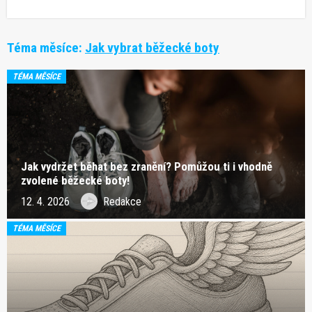
Téma měsíce:
Jak vybrat běžecké boty
TÉMA MĚSÍCE
Jak vydržet běhat bez zranění? Pomůžou ti i vhodně
zvolené běžecké boty!
12. 4. 2026
Redakce
TÉMA MĚSÍCE