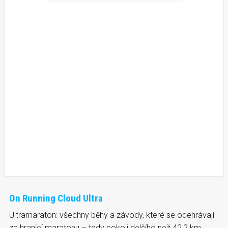
On Running Cloud Ultra
Ultramaraton: všechny běhy a závody, které se odehrávají
za hranicí maratonu – tedy cokoli delšího než 42,2 km.