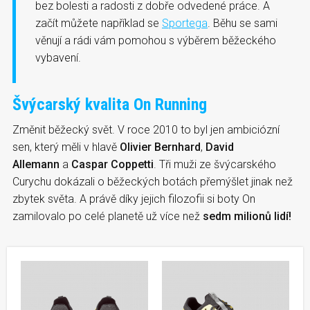
bez bolesti a radosti z dobře odvedené práce. A
začít můžete například se
Sportega
. Běhu se sami
věnují a rádi vám pomohou s výběrem běžeckého
vybavení.
Švýcarský kvalita On Running
Změnit běžecký svět. V roce 2010 to byl jen ambiciózní
sen, který měli v hlavě
Olivier Bernhard
,
David
Allemann
a
Caspar Coppetti
. Tři muži ze švýcarského
Curychu dokázali o běžeckých botách přemýšlet jinak než
zbytek světa. A právě díky jejich filozofii si boty On
zamilovalo po celé planetě už více než
sedm milionů lidí!