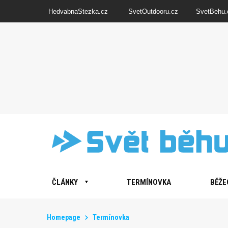
HedvabnaStezka.cz
SvetOutdooru.cz
SvetBehu.
ČLÁNKY
TERMÍNOVKA
BĚŽE
Homepage
Termínovka