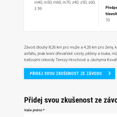
m40, m50, m60, m70, z40, z50, z60,
Předpo
ž 39
hlavní
70
Závod dlouhý 8,26 km pro muže a 4,26 km pro ženy, k
asfaltu, jinak lesní dřevařské cesty, pěšiny a louka, m
traťovými rekordy Terezy Hrochové a Jáchyma Kovář
PŘIDEJ SVOU ZKUŠENOST ZE ZÁVODU
Přidej svou zkušenost ze záv
Vaše jméno *