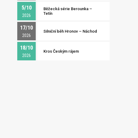
5/10
Běžecká série Berounka –
Tetín
2026
17/10
Silniční běh Hronov – Náchod
2026
18/10
Kros Českým rájem
2026