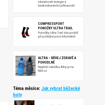
návratností energie a
bezkonkurenční přilnavostí.
COMPRESSPORT
PONOŽKY ULTRA TRAIL
Ponožky Ultra Trail Vás podrží
při pořádné porci kilometrů!
ALTRA – BĚHEJ ZDRAVĚ A
POHODLNĚ
Nejširší nabídka Altry je na
Běž.cz
Téma měsíce:
Jak vybrat běžecké
boty