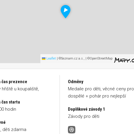
Leaflet
|
©Seznam.cz a.s., | ©OpenStreetMap
a čas prezence
Odměny
 hřiště u koupaliště,
Medaile pro děti, věcné ceny pr
dospělé + pohár pro nejlepší
 čas startu
00 hodin
Doplňkové závody 1
Závody pro děti
vné
, děti zdarma
Běh Bukovem