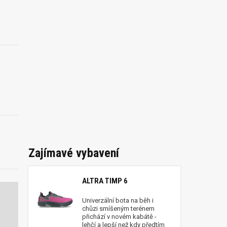
h
Zajímavé vybavení
ALTRA TIMP 6
Univerzální bota na běh i
chůzi smíšeným terénem
přichází v novém kabátě -
lehčí a lepší než kdy předtím