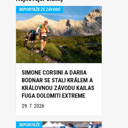
REPORTÁŽE ZE ZÁVODŮ
SIMONE CORSINI A DARIIA
BODNAR SE STALI KRÁLEM A
KRÁLOVNOU ZÁVODU KAILAS
FUGA DOLOMITI EXTREME
TRAIL 2026
29. 7. 2026
REPORTÁŽE