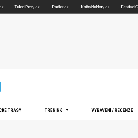
cz
TuleniPasy.cz
Padler.cz
KnihyNaHory.cz
Festival
CKÉ TRASY
TRÉNINK
VYBAVENÍ / RECENZE