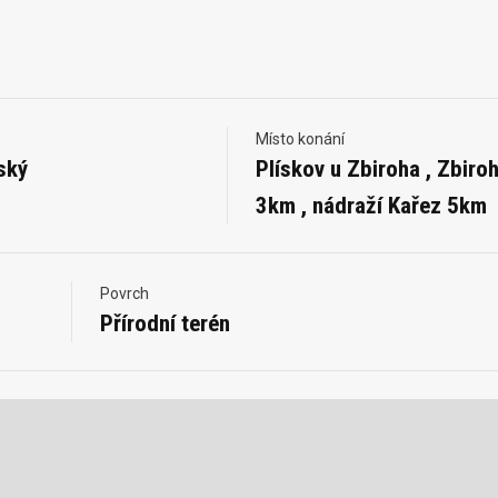
Místo konání
ský
Plískov u Zbiroha , Zbiro
3km , nádraží Kařez 5km
Povrch
Přírodní terén