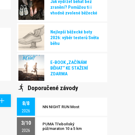
Jak vydržet běhat bez
zranění? Pomůžou ti i
vhodně zvolené běžecké
boty!
Nejlepší běžecké boty
2026: výběr testerů Světa
běhu
E-BOOK „ZAČÍNÁM
BĚHAT“ KE STAŽENÍ
ZDARMA
Doporučené závody
8/8
NN NIGHT RUN Most
2026
3/10
PUMA Třeboňský
půl/maraton 10 a 5 km
2026