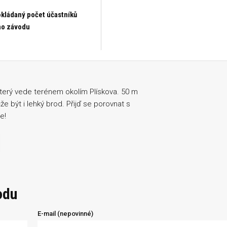
kládaný počet účastníků
ho závodu
terý vede terénem okolím Plískova. 50 m
ůže být i lehký brod. Přijď se porovnat s
e!
odu
E-mail (nepovinné)