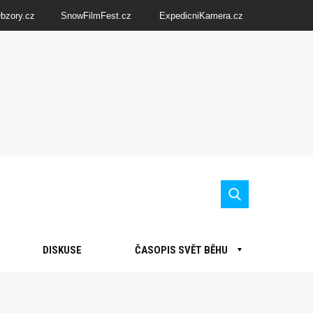
Obzory.cz
SnowFilmFest.cz
ExpedicniKamera.cz
DISKUSE
ČASOPIS SVĚT BĚHU