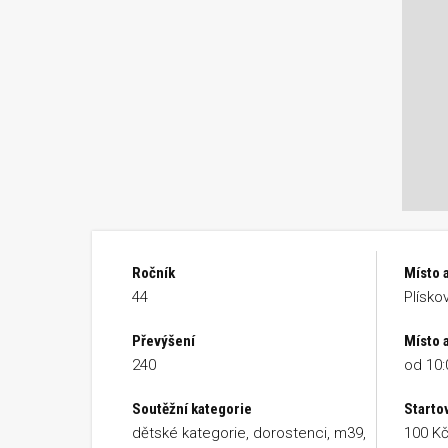
Ročník
Místo 
44
Plískov
Převýšení
Místo a
240
od 10:
Soutěžní kategorie
Starto
dětské kategorie, dorostenci, m39,
100 Kč