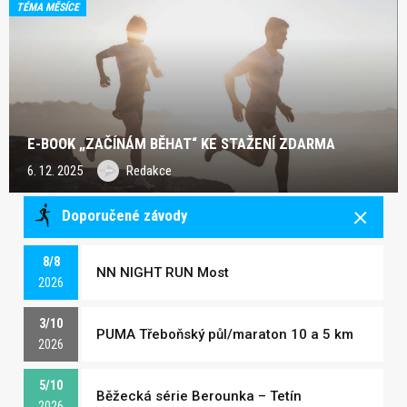
TÉMA MĚSÍCE
E-BOOK „ZAČÍNÁM BĚHAT“ KE STAŽENÍ ZDARMA
6. 12. 2025
Redakce
Doporučené závody
8/8
NN NIGHT RUN Most
2026
3/10
PUMA Třeboňský půl/maraton 10 a 5 km
2026
5/10
Běžecká série Berounka – Tetín
2026