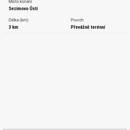
Místo konání
Sezimovo Ústí
Délka (km)
Povrch
3 km
Převážně terénní