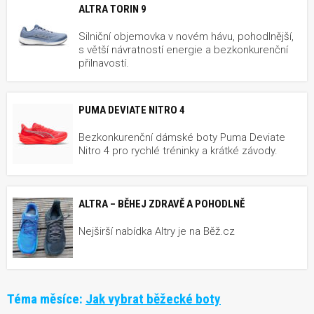
ALTRA TORIN 9
Silniční objemovka v novém hávu, pohodlnější,
s větší návratností energie a bezkonkurenční
přilnavostí.
PUMA DEVIATE NITRO 4
Bezkonkurenční dámské boty Puma Deviate
Nitro 4 pro rychlé tréninky a krátké závody.
ALTRA – BĚHEJ ZDRAVĚ A POHODLNĚ
Nejširší nabídka Altry je na Běž.cz
Téma měsíce:
Jak vybrat běžecké boty