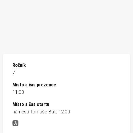
Ročník
7
Místo a čas prezence
11:00
Místo a čas startu
náměstí Tomáše Bati, 12:00
Baťův běh