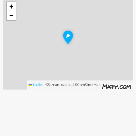
+
−
Leaflet
|
©Seznam.cz a.s., | ©OpenStreetMap