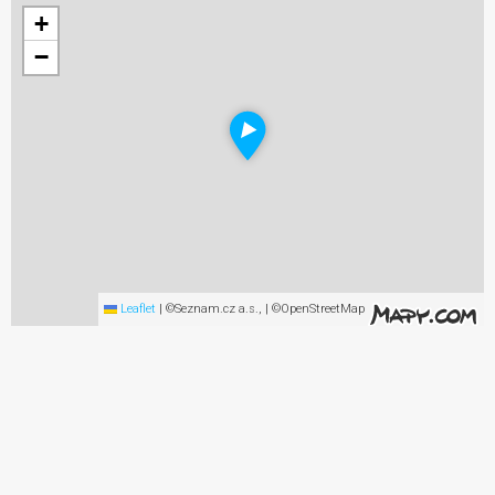
+
−
Leaflet
|
©Seznam.cz a.s., | ©OpenStreetMap