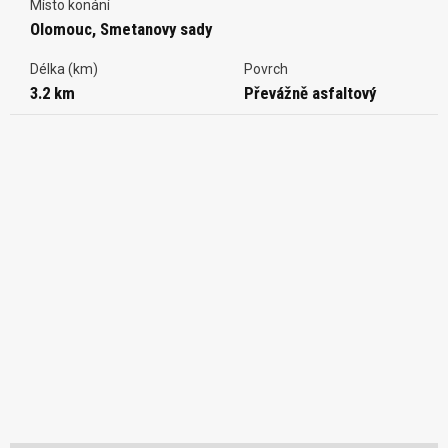
Místo konání
Olomouc, Smetanovy sady
Délka (km)
Povrch
3.2 km
Převážně asfaltový