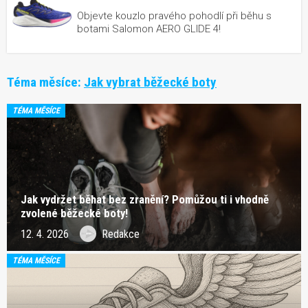
Objevte kouzlo pravého pohodlí při běhu s
botami Salomon AERO GLIDE 4!
Téma měsíce:
Jak vybrat běžecké boty
TÉMA MĚSÍCE
Jak vydržet běhat bez zranění? Pomůžou ti i vhodně
zvolené běžecké boty!
12. 4. 2026
Redakce
TÉMA MĚSÍCE