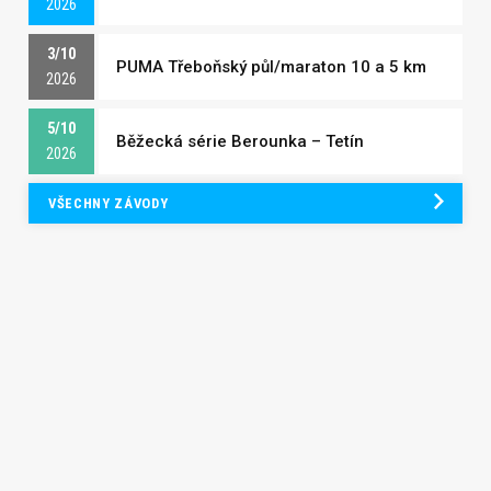
2026
3/10
PUMA Třeboňský půl/maraton 10 a 5 km
2026
5/10
Běžecká série Berounka – Tetín
2026
VŠECHNY ZÁVODY