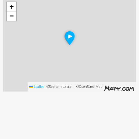
+
−
Leaflet
|
©Seznam.cz a.s., | ©OpenStreetMap