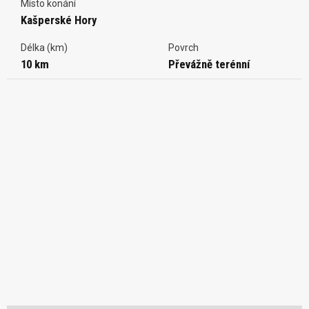
Místo konání
Kašperské Hory
Délka (km)
Povrch
10 km
Převážně terénní