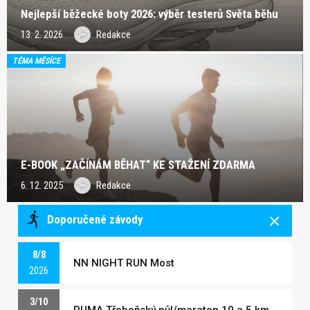
Nejlepší běžecké boty 2026: výběr testerů Světa běhu
13. 2. 2026
Redakce
TÉMA MĚSÍCE
E-BOOK „ZAČÍNÁM BĚHAT“ KE STAŽENÍ ZDARMA
6. 12. 2025
Redakce
Doporučené závody
8/8
NN NIGHT RUN Most
2026
3/10
PUMA Třeboňský půl/maraton 10 a 5 km