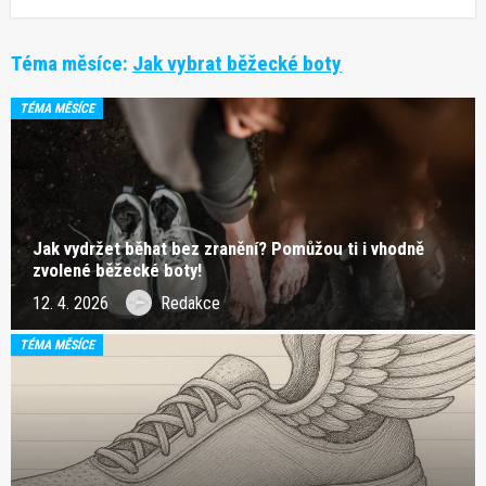
Téma měsíce:
Jak vybrat běžecké boty
TÉMA MĚSÍCE
Jak vydržet běhat bez zranění? Pomůžou ti i vhodně
zvolené běžecké boty!
12. 4. 2026
Redakce
TÉMA MĚSÍCE