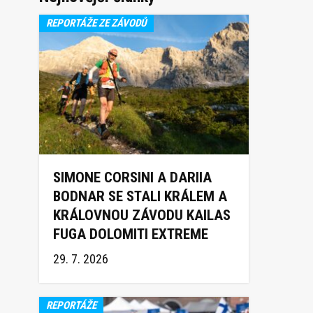
REPORTÁŽE ZE ZÁVODŮ
SIMONE CORSINI A DARIIA
BODNAR SE STALI KRÁLEM A
KRÁLOVNOU ZÁVODU KAILAS
FUGA DOLOMITI EXTREME
TRAIL 2026
29. 7. 2026
REPORTÁŽE