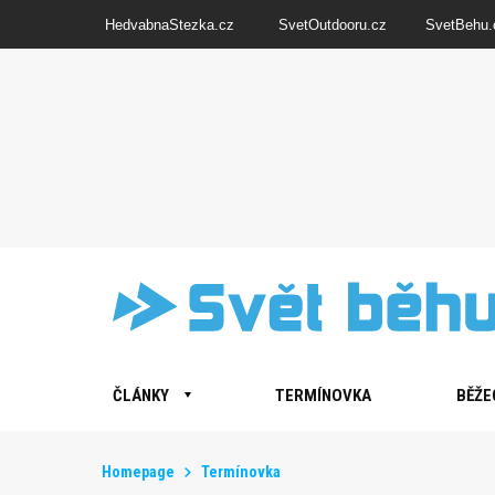
HedvabnaStezka.cz
SvetOutdooru.cz
SvetBehu.
ČLÁNKY
TERMÍNOVKA
BĚŽE
Homepage
Termínovka