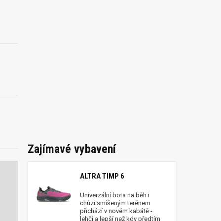
Zajímavé vybavení
ALTRA TIMP 6
Univerzální bota na běh i
chůzi smíšeným terénem
přichází v novém kabátě -
lehčí a lepší než kdy předtím