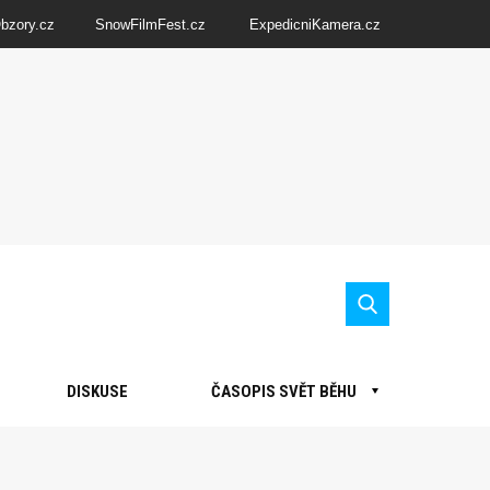
Obzory.cz
SnowFilmFest.cz
ExpedicniKamera.cz
DISKUSE
ČASOPIS SVĚT BĚHU