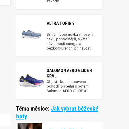
závody.
ALTRA TORIN 9
Silniční objemovka v novém
hávu, pohodlnější, s větší
návratností energie a
bezkonkurenční přilnavostí.
SALOMON AERO GLIDE 4
GRVL
Objevte kouzlo pravého
pohodlí při běhu s botami
Salomon AERO GLIDE 4!
Téma měsíce:
Jak vybrat běžecké
boty