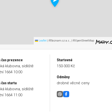
Leaflet
|
©Seznam.cz a.s., | ©OpenStreetMap
a čas prezence
Startovné
ká klubovna, sídliště
150-300 Kč
ní 1664 10:00
Odměny
 čas startu
drobné věcné ceny
ká klubovna, sídliště
ní 1664 11:00
Běh na Mohylu míru
Facebook