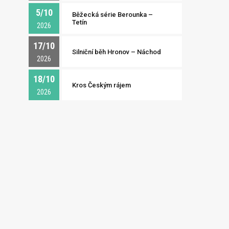
5/10
Běžecká série Berounka –
Tetín
2026
17/10
Silniční běh Hronov – Náchod
2026
18/10
Kros Českým rájem
2026