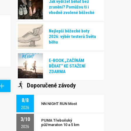
Jak vydržet běhat bez
zranění? Pomůžou ti i
vhodně zvolené běžecké
boty!
Nejlepší běžecké boty
2026: výběr testerů Světa
běhu
E-BOOK „ZAČÍNÁM
BĚHAT“ KE STAŽENÍ
ZDARMA
Doporučené závody
8/8
NN NIGHT RUN Most
2026
3/10
PUMA Třeboňský
půl/maraton 10 a 5 km
2026