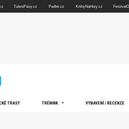
cz
TuleniPasy.cz
Padler.cz
KnihyNaHory.cz
Festival
CKÉ TRASY
TRÉNINK
VYBAVENÍ / RECENZE