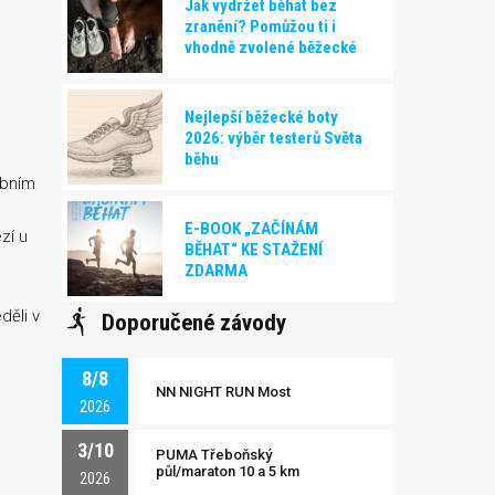
Jak vydržet běhat bez
zranění? Pomůžou ti i
vhodně zvolené běžecké
boty!
Nejlepší běžecké boty
2026: výběr testerů Světa
běhu
obním
E-BOOK „ZAČÍNÁM
zí u
BĚHAT“ KE STAŽENÍ
ZDARMA
děli v
Doporučené závody
8/8
NN NIGHT RUN Most
2026
3/10
PUMA Třeboňský
půl/maraton 10 a 5 km
2026