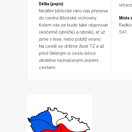
Délka (popis)
istrac
Nedělní běžecké ráno nás přenese
do centra Bítešské vrchoviny.
Místo a
Kolem nás se bude také objevovat
Radkov
nesčetně rybníčků a rybníků, ať už
5:41
jsme v lese, nebo poblíž vesnic.
Na cestě se držíme žluté TZ a až
před Skleným si cestu lehce
zkrátíme neznačenými lesními
cestami.