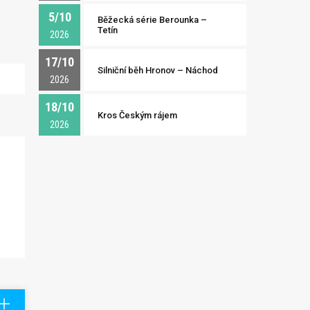
5/10
Běžecká série Berounka –
Tetín
2026
17/10
Silniční běh Hronov – Náchod
2026
18/10
Kros Českým rájem
2026