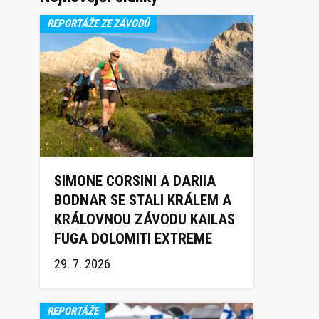
REPORTÁŽE ZE ZÁVODŮ
SIMONE CORSINI A DARIIA
BODNAR SE STALI KRÁLEM A
KRÁLOVNOU ZÁVODU KAILAS
FUGA DOLOMITI EXTREME
TRAIL 2026
29. 7. 2026
REPORTÁŽE