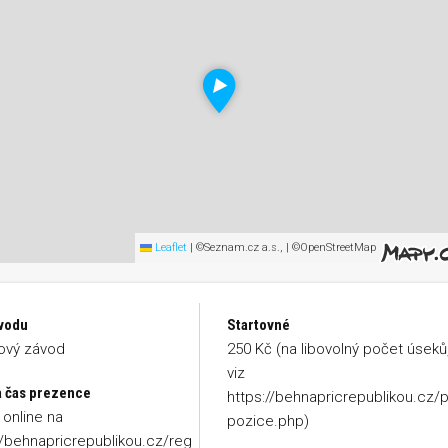
Leaflet
|
©Seznam.cz a.s., | ©OpenStreetMap
vodu
Startovné
ový závod
250 Kč (na libovolný počet úseků
viz
a čas prezence
https://behnapricrepublikou.cz/
online na
pozice.php)
//behnapricrepublikou.cz/reg