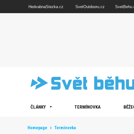
HedvabnaStezka.cz
SvetOutdooru.cz
SvetBehu.
ČLÁNKY
TERMÍNOVKA
BĚŽE
Homepage
Termínovka