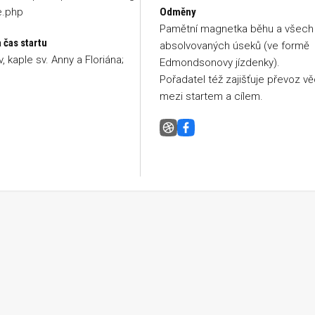
e.php
Odměny
Pamětní magnetka běhu a všech
 čas startu
absolvovaných úseků (ve formě
, kaple sv. Anny a Floriána;
Edmondsonovy jízdenky).
Pořadatel též zajišťuje převoz vě
mezi startem a cílem.
Běh napříč republikou, V13 Ra
Facebook