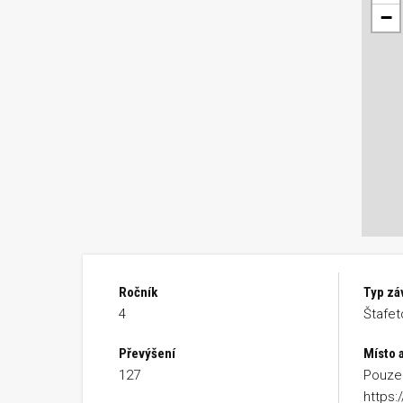
−
Ročník
Typ zá
4
Štafet
Převýšení
Místo 
127
Pouze 
https: