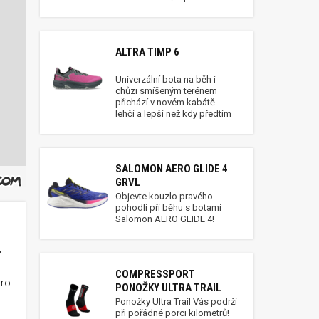
ALTRA TIMP 6
Univerzální bota na běh i
chůzi smíšeným terénem
přichází v novém kabátě -
lehčí a lepší než kdy předtím
SALOMON AERO GLIDE 4
GRVL
Objevte kouzlo pravého
pohodlí při běhu s botami
Salomon AERO GLIDE 4!
,
COMPRESSPORT
pro
PONOŽKY ULTRA TRAIL
Ponožky Ultra Trail Vás podrží
při pořádné porci kilometrů!