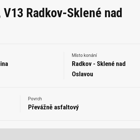
u, V13 Radkov-Sklené nad
Místo konání
ina
Radkov - Sklené nad
Oslavou
Povrch
Převážně asfaltový