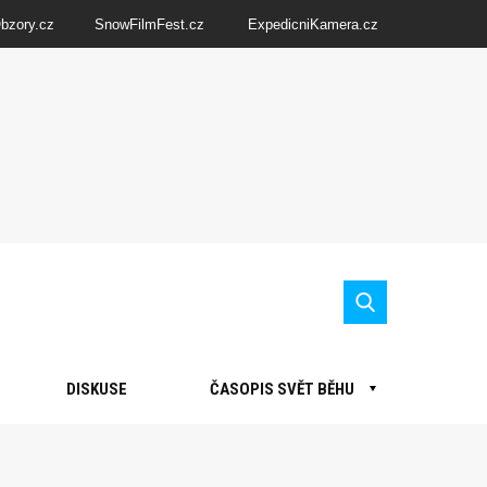
Obzory.cz
SnowFilmFest.cz
ExpedicniKamera.cz
DISKUSE
ČASOPIS SVĚT BĚHU