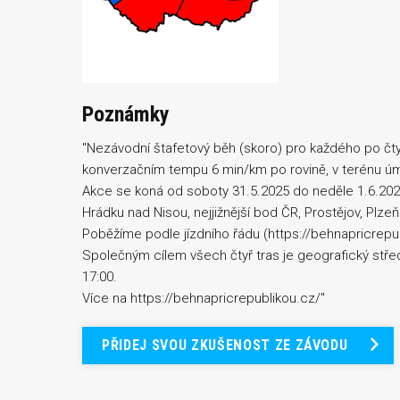
Poznámky
"Nezávodní štafetový běh (skoro) pro každého po čt
konverzačním tempu 6 min/km po rovině, v terénu úm
Akce se koná od soboty 31.5.2025 do neděle 1.6.2025
Hrádku nad Nisou, nejjižnější bod ČR, Prostějov, Plze
Poběžíme podle jízdního řádu (https://behnapricrepu
Společným cílem všech čtyř tras je geografický střed
17:00.
Více na https://behnapricrepublikou.cz/"
PŘIDEJ SVOU ZKUŠENOST ZE ZÁVODU