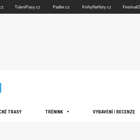
cz
TuleniPasy.cz
Padler.cz
KnihyNaHory.cz
Festival
CKÉ TRASY
TRÉNINK
VYBAVENÍ / RECENZE