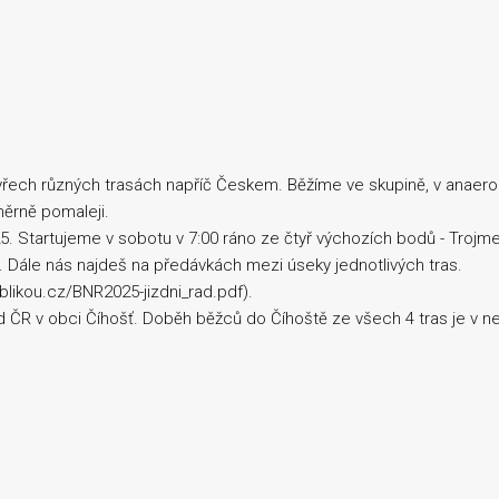
yřech různých trasách napříč Českem. Běžíme ve skupině, v anaer
ěrně pomaleji.
. Startujeme v sobotu v 7:00 ráno ze čtyř výchozích bodů - Trojme
ň. Dále nás najdeš na předávkách mezi úseky jednotlivých tras.
blikou.cz/BNR2025-jizdni_rad.pdf).
 ČR v obci Číhošť. Doběh běžců do Číhoště ze všech 4 tras je v ne