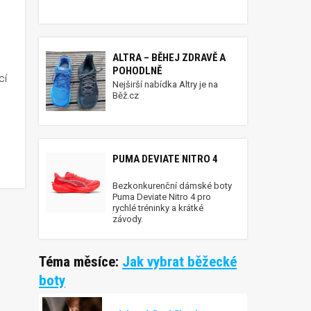
ALTRA – BĚHEJ ZDRAVĚ A
POHODLNĚ
cí
Nejširší nabídka Altry je na
Běž.cz
dkov-Sklené nad Oslavou
PUMA DEVIATE NITRO 4
Bezkonkurenční dámské boty
Puma Deviate Nitro 4 pro
rychlé tréninky a krátké
závody.
Téma měsíce:
Jak vybrat běžecké
boty