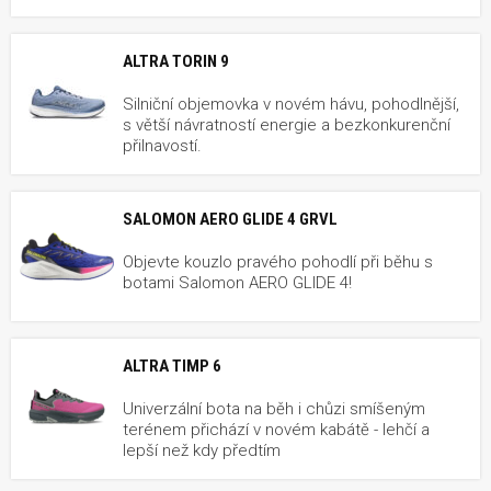
ALTRA TORIN 9
Silniční objemovka v novém hávu, pohodlnější,
s větší návratností energie a bezkonkurenční
přilnavostí.
SALOMON AERO GLIDE 4 GRVL
Objevte kouzlo pravého pohodlí při běhu s
botami Salomon AERO GLIDE 4!
ALTRA TIMP 6
Univerzální bota na běh i chůzi smíšeným
terénem přichází v novém kabátě - lehčí a
lepší než kdy předtím