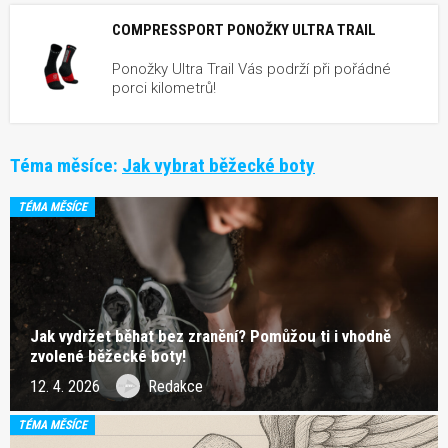
COMPRESSPORT PONOŽKY ULTRA TRAIL
Ponožky Ultra Trail Vás podrží při pořádné
porci kilometrů!
Téma měsíce:
Jak vybrat běžecké boty
TÉMA MĚSÍCE
Jak vydržet běhat bez zranění? Pomůžou ti i vhodně
zvolené běžecké boty!
12. 4. 2026
Redakce
TÉMA MĚSÍCE