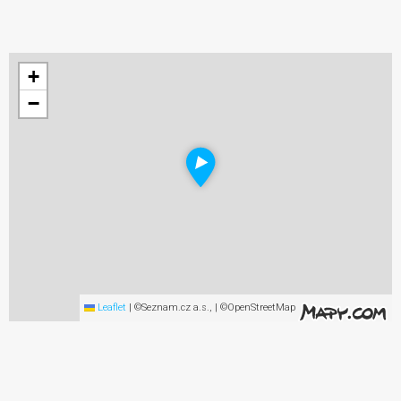
+
−
Leaflet
|
©Seznam.cz a.s., | ©OpenStreetMap