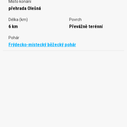
Místo konání
přehrada Olešná
Délka (km)
Povrch
6 km
Převážně terénní
Pohár
Frýdecko-místecký běžecký pohár