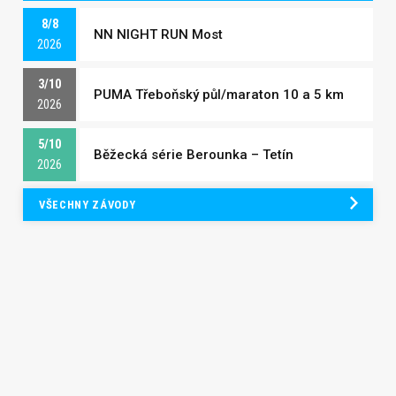
8/8
NN NIGHT RUN Most
2026
3/10
PUMA Třeboňský půl/maraton 10 a 5 km
2026
5/10
Běžecká série Berounka – Tetín
2026
VŠECHNY ZÁVODY