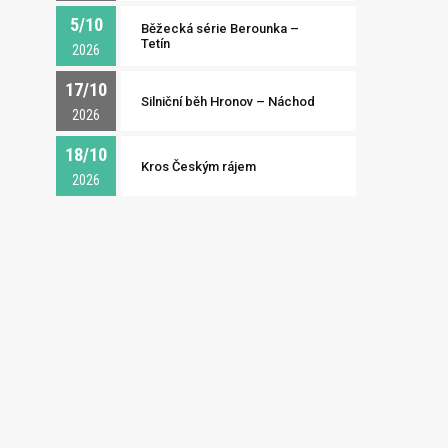
5/10
Běžecká série Berounka –
Tetín
2026
17/10
Silniční běh Hronov – Náchod
2026
18/10
Kros Českým rájem
2026