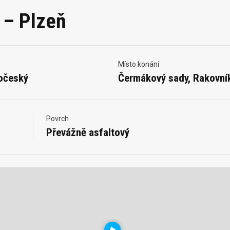
 – Plzeň
Místo konání
očeský
Čermákový sady, Rakovní
Povrch
Převážně asfaltový