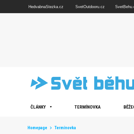
HedvabnaStezka.cz
SvetOutdooru.cz
SvetBehu.
ČLÁNKY
TERMÍNOVKA
BĚŽE
Homepage
Termínovka