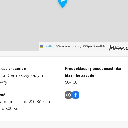
Leaflet
|
©Seznam.cz a.s., | ©OpenStreetMap
a čas prezence
Předpokládaný počet účastníků
a cíl: Čermákovy sady u
hlavního závodu
ovny
50-100
vné
Běh pro Paměť Národa &#8211;
Facebook
race on-line od 200 Kč / na
od 300 Kč