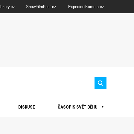
Obzory.cz
SnowFilmFest.cz
ExpedicniKamera.cz
DISKUSE
ČASOPIS SVĚT BĚHU