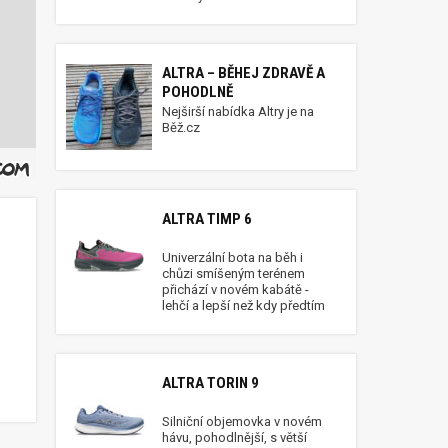
ALTRA – BĚHEJ ZDRAVĚ A
POHODLNĚ
Nejširší nabídka Altry je na
Běž.cz
ALTRA TIMP 6
Univerzální bota na běh i
chůzi smíšeným terénem
přichází v novém kabátě -
lehčí a lepší než kdy předtím
 Plzeň
ALTRA TORIN 9
Silniční objemovka v novém
hávu, pohodlnější, s větší