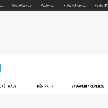
cz
TuleniPasy.cz
Padler.cz
KnihyNaHory.cz
Festival
CKÉ TRASY
TRÉNINK
VYBAVENÍ / RECENZE