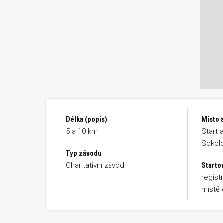
Délka (popis)
Místo 
5 a 10 km
Start 
Sokol
Typ závodu
Charitativní závod
Starto
regist
místě 