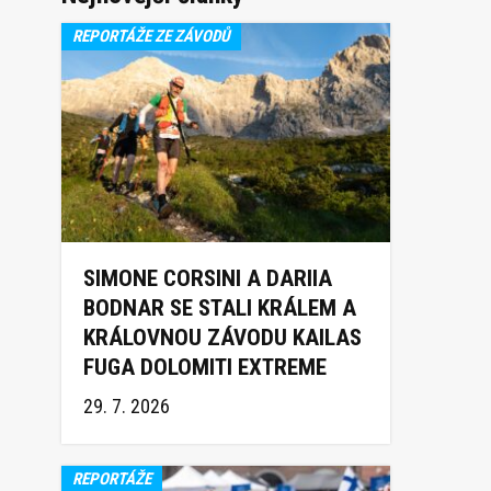
REPORTÁŽE ZE ZÁVODŮ
SIMONE CORSINI A DARIIA
BODNAR SE STALI KRÁLEM A
KRÁLOVNOU ZÁVODU KAILAS
FUGA DOLOMITI EXTREME
TRAIL 2026
29. 7. 2026
REPORTÁŽE