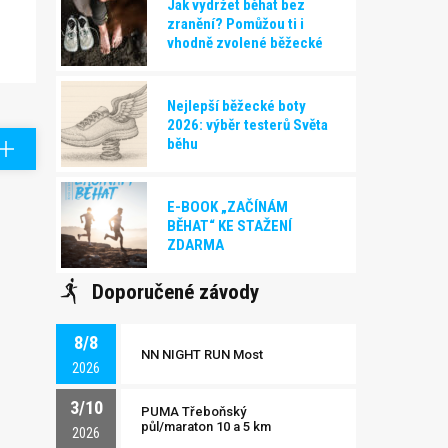
Jak vydržet běhat bez
zranění? Pomůžou ti i
vhodně zvolené běžecké
boty!
Nejlepší běžecké boty
2026: výběr testerů Světa
běhu
E-BOOK „ZAČÍNÁM
BĚHAT“ KE STAŽENÍ
ZDARMA
Doporučené závody
8/8
NN NIGHT RUN Most
2026
3/10
PUMA Třeboňský
půl/maraton 10 a 5 km
2026