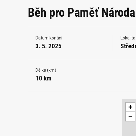
Běh pro Paměť Národa
Datum konání
Lokalita
3. 5. 2025
Střed
Délka (km)
10 km
+
−