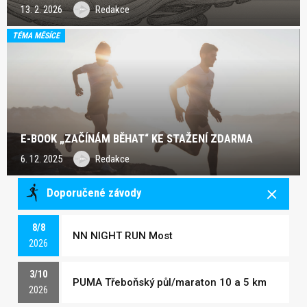
13. 2. 2026
Redakce
TÉMA MĚSÍCE
E-BOOK „ZAČÍNÁM BĚHAT“ KE STAŽENÍ ZDARMA
6. 12. 2025
Redakce
Doporučené závody
8/8
NN NIGHT RUN Most
2026
3/10
PUMA Třeboňský půl/maraton 10 a 5 km
2026