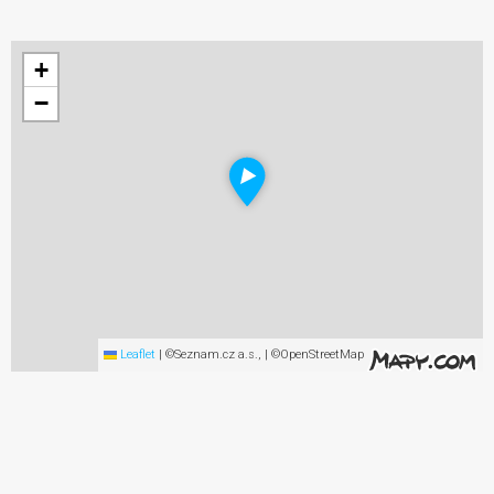
+
−
Leaflet
|
©Seznam.cz a.s., | ©OpenStreetMap