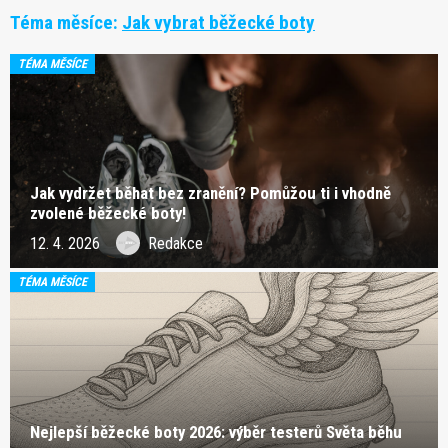
Téma měsíce:
Jak vybrat běžecké boty
TÉMA MĚSÍCE
Jak vydržet běhat bez zranění? Pomůžou ti i vhodně
zvolené běžecké boty!
12. 4. 2026
Redakce
TÉMA MĚSÍCE
Nejlepší běžecké boty 2026: výběr testerů Světa běhu