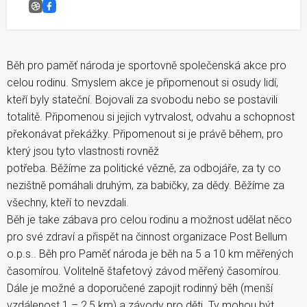
Běh pro Paměť národa &#8211; Ústí nad Labem
Facebook
Běh pro paměť národa je sportovně společenská akce pro
celou rodinu. Smyslem akce je připomenout si osudy lidí,
kteří byly stateční. Bojovali za svobodu nebo se postavili
totalitě. Připomenou si jejich vytrvalost, odvahu a schopnost
překonávat překážky. Připomenout si je právě během, pro
který jsou tyto vlastnosti rovněž
potřeba. Běžíme za politické vězně, za odbojáře, za ty co
nezištně pomáhali druhým, za babičky, za dědy. Běžíme za
všechny, kteří to nevzdali.
Běh je take zábava pro celou rodinu a možnost udělat něco
pro své zdraví a přispět na činnost organizace Post Bellum
o.p.s.. Běh pro Paměť národa je běh na 5 a 10 km měřených
časomírou. Volitelně štafetový závod měřený časomírou.
Dále je možné a doporučené zapojit rodinný běh (menší
vzdálenost 1 – 2,5 km) a závody pro děti. Ty mohou být