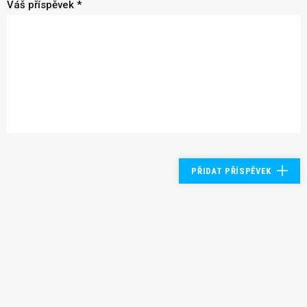
Váš příspěvek *
PŘIDAT PŘÍSPĚVEK