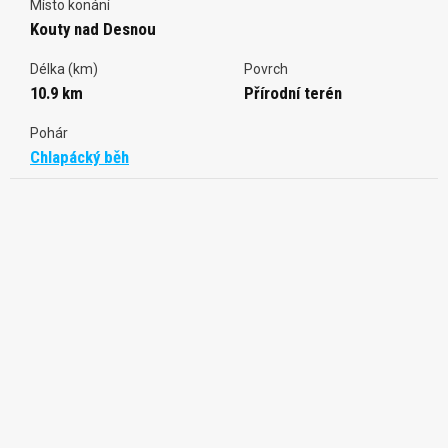
Místo konání
Kouty nad Desnou
Délka (km)
Povrch
10.9 km
Přírodní terén
Pohár
Chlapácký běh