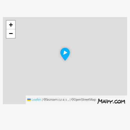
+
−
Leaflet
|
©Seznam.cz a.s., | ©OpenStreetMap