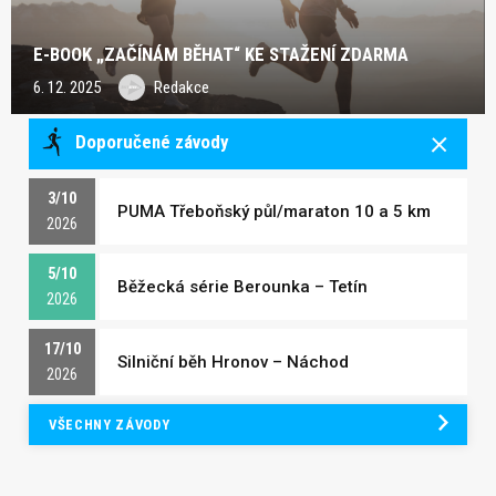
E-BOOK „ZAČÍNÁM BĚHAT“ KE STAŽENÍ ZDARMA
6. 12. 2025
Redakce
Doporučené závody
3/10
PUMA Třeboňský půl/maraton 10 a 5 km
2026
5/10
Běžecká série Berounka – Tetín
2026
17/10
Silniční běh Hronov – Náchod
2026
VŠECHNY ZÁVODY