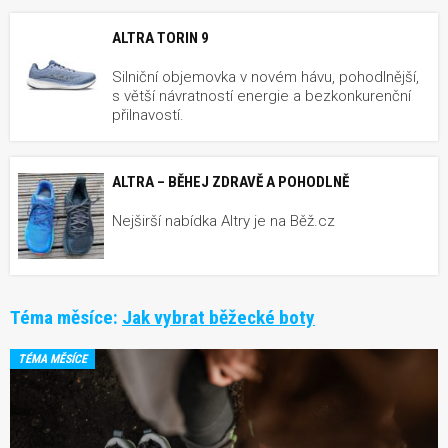
ALTRA TORIN 9
Silniční objemovka v novém hávu, pohodlnější,
s větší návratností energie a bezkonkurenční
přilnavostí.
ALTRA – BĚHEJ ZDRAVĚ A POHODLNĚ
Nejširší nabídka Altry je na Běž.cz
Téma měsíce:
Jak vybrat běžecké boty
TÉMA MĚSÍCE