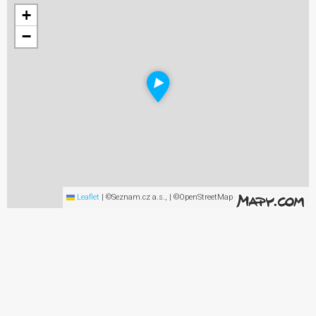
+
−
Leaflet
|
©Seznam.cz a.s., | ©OpenStreetMap