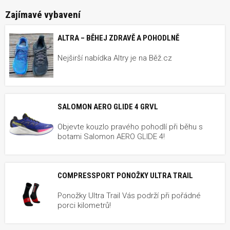
Zajímavé vybavení
ALTRA – BĚHEJ ZDRAVĚ A POHODLNĚ
Nejširší nabídka Altry je na Běž.cz
SALOMON AERO GLIDE 4 GRVL
Objevte kouzlo pravého pohodlí při běhu s
botami Salomon AERO GLIDE 4!
COMPRESSPORT PONOŽKY ULTRA TRAIL
Ponožky Ultra Trail Vás podrží při pořádné
porci kilometrů!