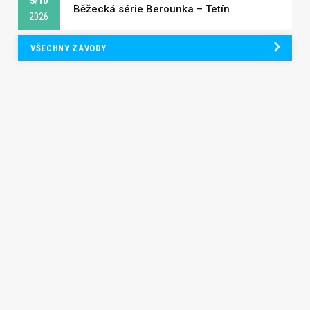
5/10
Běžecká série Berounka – Tetín
2026
VŠECHNY ZÁVODY