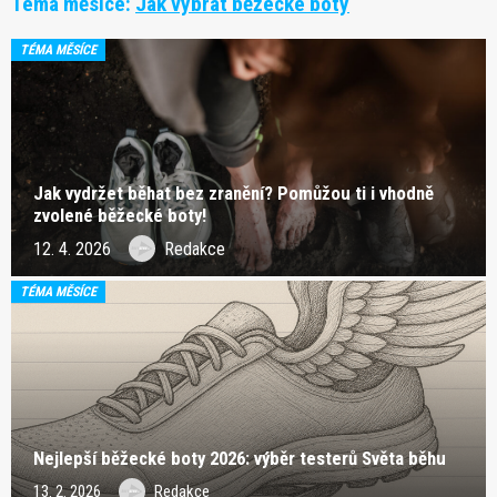
Téma měsíce:
Jak vybrat běžecké boty
TÉMA MĚSÍCE
Jak vydržet běhat bez zranění? Pomůžou ti i vhodně
zvolené běžecké boty!
12. 4. 2026
Redakce
TÉMA MĚSÍCE
Nejlepší běžecké boty 2026: výběr testerů Světa běhu
13. 2. 2026
Redakce