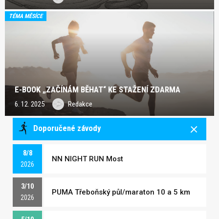
TÉMA MĚSÍCE
E-BOOK „ZAČÍNÁM BĚHAT“ KE STAŽENÍ ZDARMA
6. 12. 2025
Redakce
Doporučené závody
8/8
NN NIGHT RUN Most
2026
3/10
PUMA Třeboňský půl/maraton 10 a 5 km
2026