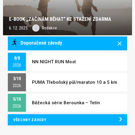
E-BOOK „ZAČÍNÁM BĚHAT“ KE STAŽENÍ ZDARMA
6. 12. 2025
Redakce
Doporučené závody
8/8
NN NIGHT RUN Most
2026
3/10
PUMA Třeboňský půl/maraton 10 a 5 km
2026
5/10
Běžecká série Berounka – Tetín
2026
VŠECHNY ZÁVODY