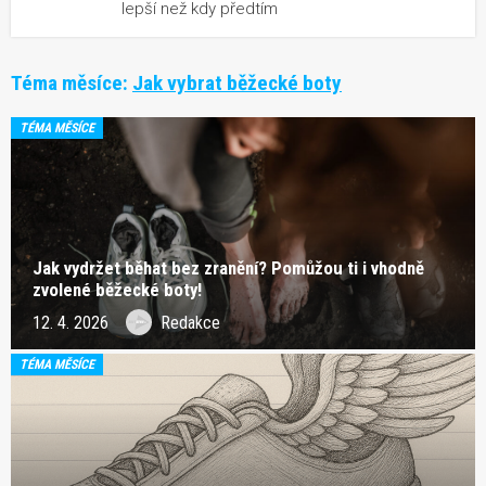
lepší než kdy předtím
Téma měsíce:
Jak vybrat běžecké boty
TÉMA MĚSÍCE
Jak vydržet běhat bez zranění? Pomůžou ti i vhodně
zvolené běžecké boty!
12. 4. 2026
Redakce
TÉMA MĚSÍCE