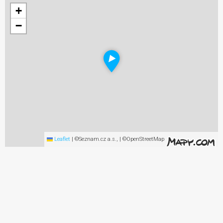
+
−
Leaflet
|
©Seznam.cz a.s., | ©OpenStreetMap