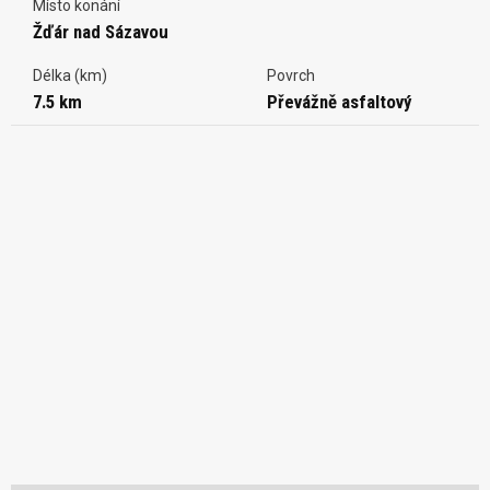
Místo konání
Žďár nad Sázavou
Délka (km)
Povrch
7.5 km
Převážně asfaltový