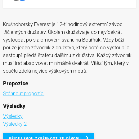
Krušnohorský Everest
Facebook
Krušnohorský Everest je 12-ti hodinový extrémní závod
tříčlenných družstev. Úkolem družstva je co nejvícekrát
vystoupat po slalomovém svahu na Bouřňák. Vždy běží
pouze jeden závodník z družstva, který poté co vystoupí a
sestoupí, předá štafetu dalšímu z družstva. Každý závodník
musí trať absolvovat minimálně dvakrát. Vítězí tým, který v
součtu zdolá nejvíce výškových metrů.
Propozice
Stáhnout propozici
Výsledky
Výsledky
Výsledky 2
PŘIDEJ SVOU ZKUŠENOST ZE ZÁVODU