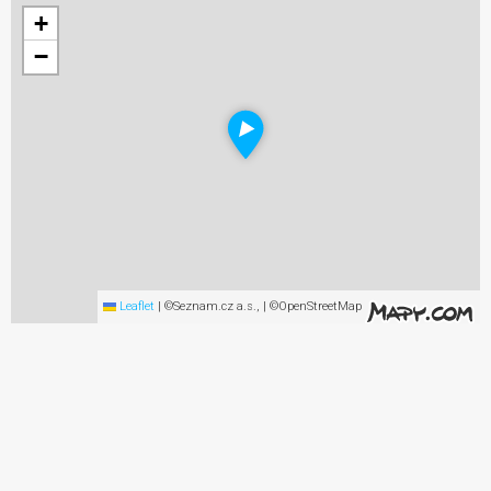
+
−
Leaflet
|
©Seznam.cz a.s., | ©OpenStreetMap