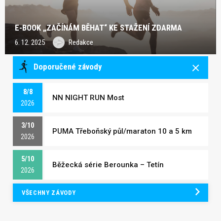
E-BOOK „ZAČÍNÁM BĚHAT“ KE STAŽENÍ ZDARMA
6. 12. 2025
Redakce
Doporučené závody
8/8
NN NIGHT RUN Most
2026
3/10
PUMA Třeboňský půl/maraton 10 a 5 km
2026
5/10
Běžecká série Berounka – Tetín
2026
VŠECHNY ZÁVODY