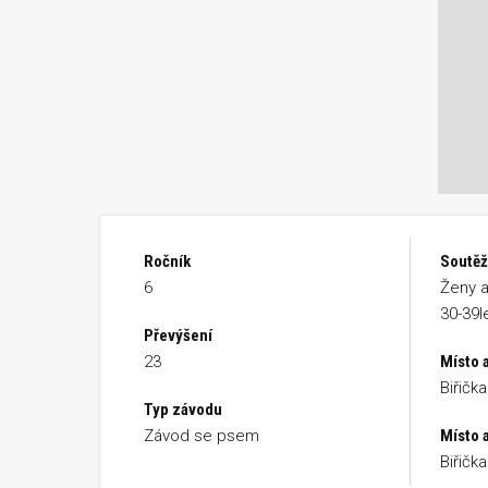
Ročník
Soutěž
6
Ženy a
30-39l
Převýšení
23
Místo 
Biřičk
Typ závodu
Závod se psem
Místo a
Biřičk