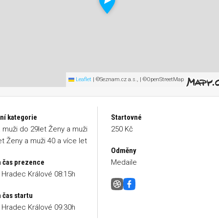
Leaflet
|
©Seznam.cz a.s., | ©OpenStreetMap
ní kategorie
Startovné
 muži do 29let Ženy a muži
250 Kč
et Ženy a muži 40 a více let
Odměny
a čas prezence
Medaile
a Hradec Králové 08:15h
Lesní canicross
Facebook
 čas startu
a Hradec Králové 09:30h