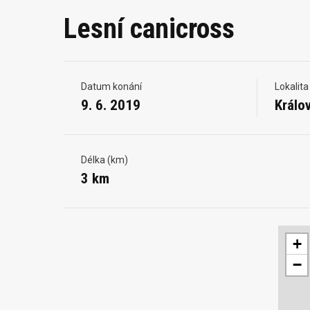
Lesní canicross
Datum konání
Lokalita
9. 6. 2019
Králo
Délka (km)
3 km
+
−