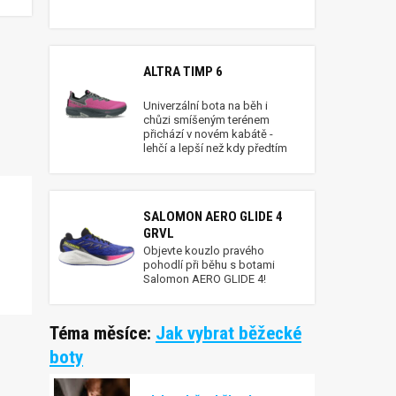
ALTRA TIMP 6
Univerzální bota na běh i
chůzi smíšeným terénem
přichází v novém kabátě -
lehčí a lepší než kdy předtím
SALOMON AERO GLIDE 4
GRVL
Objevte kouzlo pravého
pohodlí při běhu s botami
Salomon AERO GLIDE 4!
Téma měsíce:
Jak vybrat běžecké
boty