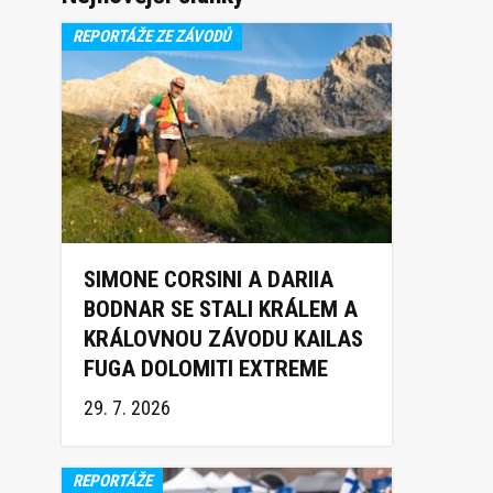
REPORTÁŽE ZE ZÁVODŮ
SIMONE CORSINI A DARIIA
BODNAR SE STALI KRÁLEM A
KRÁLOVNOU ZÁVODU KAILAS
FUGA DOLOMITI EXTREME
TRAIL 2026
29. 7. 2026
REPORTÁŽE