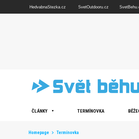
HedvabnaStezka.cz
SvetOutdooru.cz
SvetBehu.
ČLÁNKY
TERMÍNOVKA
BĚŽE
Homepage
Termínovka