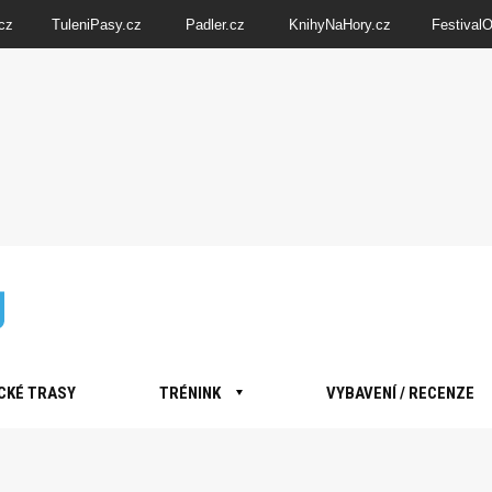
cz
TuleniPasy.cz
Padler.cz
KnihyNaHory.cz
Festival
CKÉ TRASY
TRÉNINK
VYBAVENÍ / RECENZE