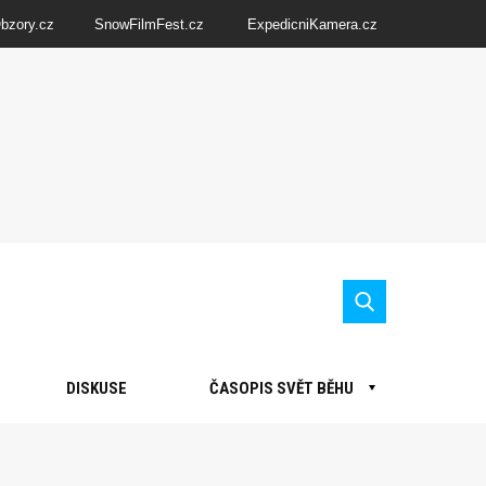
Obzory.cz
SnowFilmFest.cz
ExpedicniKamera.cz
DISKUSE
ČASOPIS SVĚT BĚHU