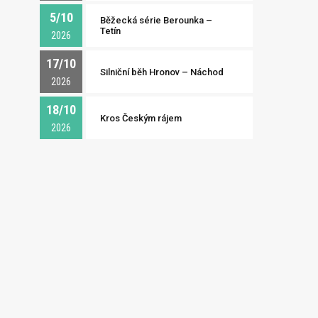
5/10
Běžecká série Berounka –
Tetín
2026
17/10
Silniční běh Hronov – Náchod
2026
18/10
Kros Českým rájem
2026