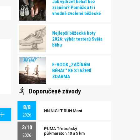
Jak vydržet běhat bez
zranění? Pomůžou ti i
vhodně zvolené běžecké
boty!
Nejlepší běžecké boty
2026: výběr testerů Světa
běhu
E-BOOK „ZAČÍNÁM
BĚHAT“ KE STAŽENÍ
ZDARMA
Doporučené závody
8/8
NN NIGHT RUN Most
2026
3/10
PUMA Třeboňský
půl/maraton 10 a 5 km
2026