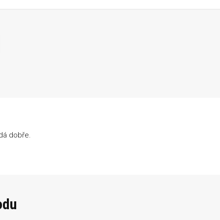
adá dobře.
odu