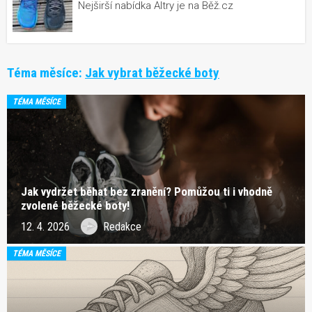
Nejširší nabídka Altry je na Běž.cz
Téma měsíce:
Jak vybrat běžecké boty
TÉMA MĚSÍCE
Jak vydržet běhat bez zranění? Pomůžou ti i vhodně
zvolené běžecké boty!
12. 4. 2026
Redakce
TÉMA MĚSÍCE