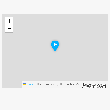
+
−
Leaflet
|
©Seznam.cz a.s., | ©OpenStreetMap