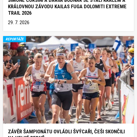
SIMONE CORSINI A DARIIA BODNAR SE STALI KRÁLEM A
KRÁLOVNOU ZÁVODU KAILAS FUGA DOLOMITI EXTREME
TRAIL 2026
29. 7. 2026
REPORTÁŽE
ZÁVĚR ŠAMPIONÁTU OVLÁDLI ŠVÝCAŘI, ČEŠI SKONČILI