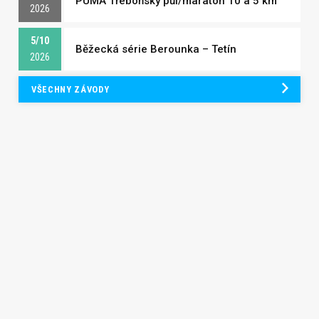
PUMA Třeboňský půl/maraton 10 a 5 km
2026
5/10
Běžecká série Berounka – Tetín
2026
VŠECHNY ZÁVODY