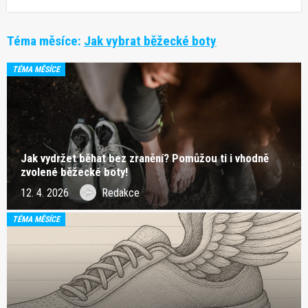
Téma měsíce:
Jak vybrat běžecké boty
TÉMA MĚSÍCE
Jak vydržet běhat bez zranění? Pomůžou ti i vhodně
zvolené běžecké boty!
12. 4. 2026
Redakce
TÉMA MĚSÍCE