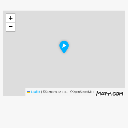
+
−
Leaflet
|
©Seznam.cz a.s., | ©OpenStreetMap