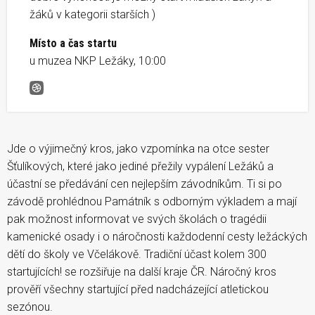
žáků v kategorii starších )
Místo a čas startu
u muzea NKP Ležáky, 10:00
Memoriál Josefa Štulíka &#8211; závod pro děti
Jde o výjimečný kros, jako vzpomínka na otce sester
Šťulíkových, které jako jediné přežily vypálení Ležáků a
účastní se předávání cen nejlepším závodníkům. Ti si po
závodě prohlédnou Památník s odborným výkladem a mají
pak možnost informovat ve svých školách o tragédii
kamenické osady i o náročnosti každodenní cesty ležáckých
dětí do školy ve Včelákově. Tradiční účast kolem 300
startujících! se rozšiřuje na další kraje ČR. Náročný kros
prověří všechny startující před nadcházející atletickou
sezónou.