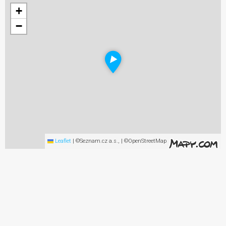
+
−
Leaflet
|
©Seznam.cz a.s., | ©OpenStreetMap