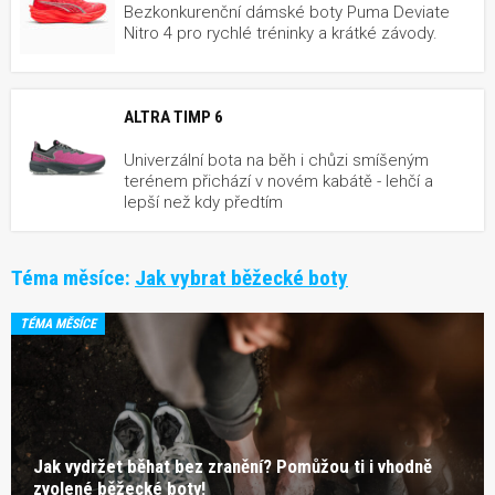
Bezkonkurenční dámské boty Puma Deviate
Nitro 4 pro rychlé tréninky a krátké závody.
ALTRA TIMP 6
Univerzální bota na běh i chůzi smíšeným
terénem přichází v novém kabátě - lehčí a
lepší než kdy předtím
Téma měsíce:
Jak vybrat běžecké boty
TÉMA MĚSÍCE
Jak vydržet běhat bez zranění? Pomůžou ti i vhodně
zvolené běžecké boty!