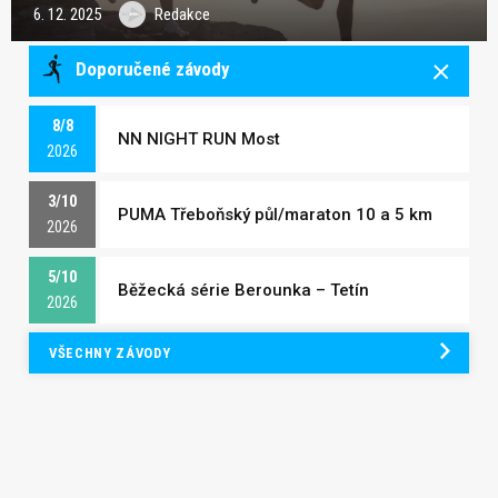
6. 12. 2025
Redakce
Doporučené závody
8/8
NN NIGHT RUN Most
2026
3/10
PUMA Třeboňský půl/maraton 10 a 5 km
2026
5/10
Běžecká série Berounka – Tetín
2026
VŠECHNY ZÁVODY