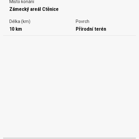
Místo konání
Zámecký areál Ctěnice
Délka (km)
Povrch
10 km
Přírodní terén