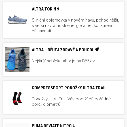
ALTRA TORIN 9
Silniční objemovka v novém hávu, pohodlnější,
s větší návratností energie a bezkonkurenční
přilnavostí.
ALTRA – BĚHEJ ZDRAVĚ A POHODLNĚ
Nejširší nabídka Altry je na Běž.cz
COMPRESSPORT PONOŽKY ULTRA TRAIL
Ponožky Ultra Trail Vás podrží při pořádné
porci kilometrů!
PUMA DEVIATE NITRO 4