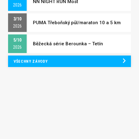
NN NIGHT RUN Most
2026
3/10
PUMA Třeboňský půl/maraton 10 a 5 km
2026
5/10
Běžecká série Berounka – Tetín
2026
VŠECHNY ZÁVODY