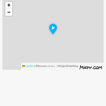
+
−
Leaflet
|
©Seznam.cz a.s., | ©OpenStreetMap