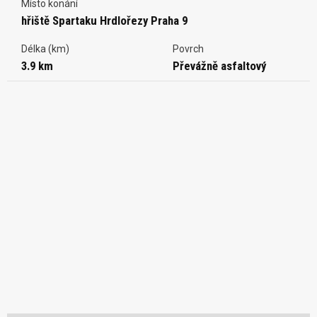
Místo konání
hřiště Spartaku Hrdlořezy Praha 9
Délka (km)
Povrch
3.9 km
Převážně asfaltový