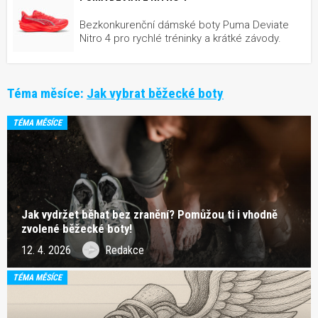
Bezkonkurenční dámské boty Puma Deviate
Nitro 4 pro rychlé tréninky a krátké závody.
Téma měsíce:
Jak vybrat běžecké boty
TÉMA MĚSÍCE
Jak vydržet běhat bez zranění? Pomůžou ti i vhodně
zvolené běžecké boty!
12. 4. 2026
Redakce
TÉMA MĚSÍCE