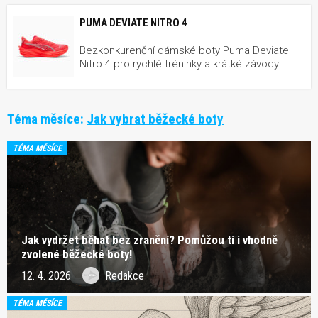
PUMA DEVIATE NITRO 4
Bezkonkurenční dámské boty Puma Deviate
Nitro 4 pro rychlé tréninky a krátké závody.
Téma měsíce:
Jak vybrat běžecké boty
TÉMA MĚSÍCE
Jak vydržet běhat bez zranění? Pomůžou ti i vhodně
zvolené běžecké boty!
12. 4. 2026
Redakce
TÉMA MĚSÍCE