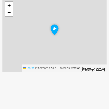
+
−
Leaflet
|
©Seznam.cz a.s., | ©OpenStreetMap