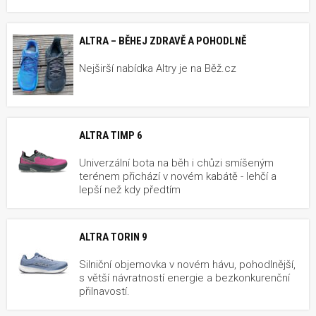
ALTRA – BĚHEJ ZDRAVĚ A POHODLNĚ
Nejširší nabídka Altry je na Běž.cz
ALTRA TIMP 6
Univerzální bota na běh i chůzi smíšeným
terénem přichází v novém kabátě - lehčí a
lepší než kdy předtím
ALTRA TORIN 9
Silniční objemovka v novém hávu, pohodlnější,
s větší návratností energie a bezkonkurenční
přilnavostí.