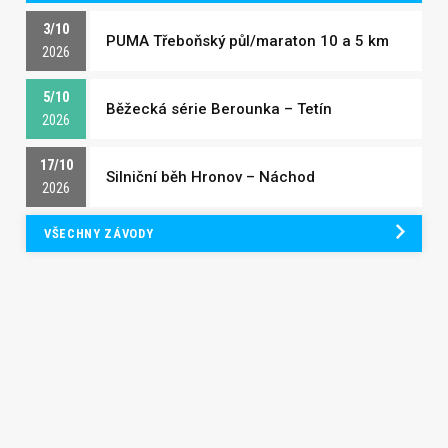
3/10
PUMA Třeboňský půl/maraton 10 a 5 km
2026
5/10
Běžecká série Berounka – Tetín
2026
17/10
Silniční běh Hronov – Náchod
2026
VŠECHNY ZÁVODY