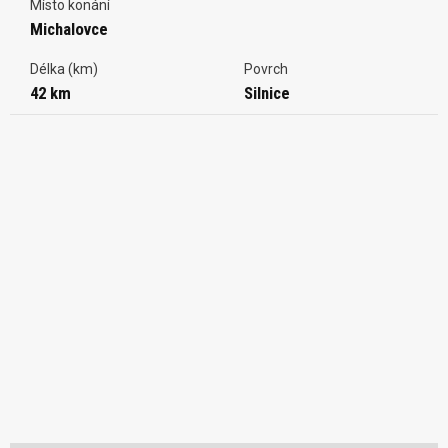
Místo konání
Michalovce
Délka (km)
Povrch
42 km
Silnice