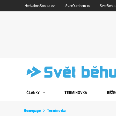
HedvabnaStezka.cz
SvetOutdooru.cz
SvetBehu.
ČLÁNKY
TERMÍNOVKA
BĚŽE
Homepage
Termínovka