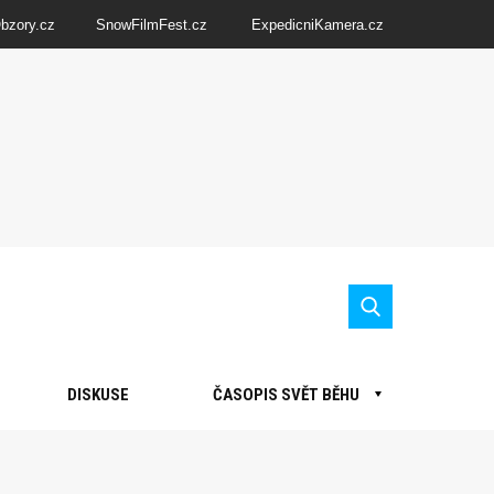
Obzory.cz
SnowFilmFest.cz
ExpedicniKamera.cz
DISKUSE
ČASOPIS SVĚT BĚHU