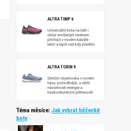
ALTRA TIMP 6
Univerzální bota na běh i
chůzi smíšeným terénem
přichází v novém kabátě -
lehčí a lepší než kdy předtím
ALTRA TORIN 9
Silniční objemovka v novém
hávu, pohodlnější, s větší
návratností energie a
bezkonkurenční přilnavostí.
Téma měsíce:
Jak vybrat běžecké
boty