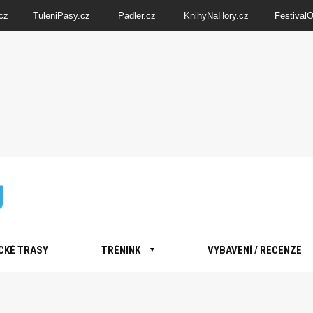
cz
TuleniPasy.cz
Padler.cz
KnihyNaHory.cz
Festival
CKÉ TRASY
TRÉNINK
VYBAVENÍ / RECENZE