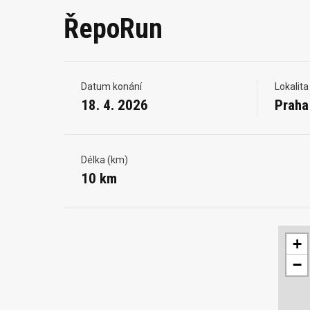
ŘepoRun
Datum konání
Lokalita
18. 4. 2026
Praha
Délka (km)
10 km
+
−