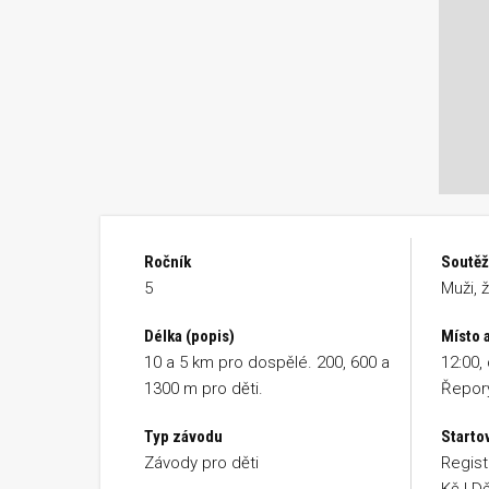
Ročník
Soutěž
5
Muži, ž
Délka (popis)
Místo a
10 a 5 km pro dospělé. 200, 600 a
12:00,
1300 m pro děti.
Řepory
Typ závodu
Starto
Závody pro děti
Regist