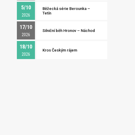
5/10
Běžecká série Berounka –
Tetín
2026
17/10
Silniční běh Hronov – Náchod
2026
18/10
Kros Českým rájem
2026