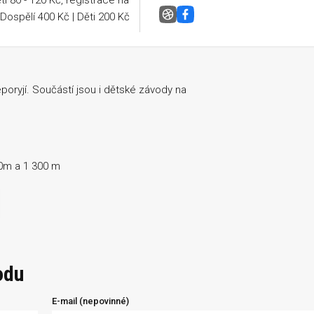
ti 80 - 120 Kč, registrace na
 Dospělí 400 Kč | Děti 200 Kč
ŘepoRun
Facebook
oryjí. Součástí jsou i dětské závody na
00m a 1 300 m
odu
E-mail (nepovinné)