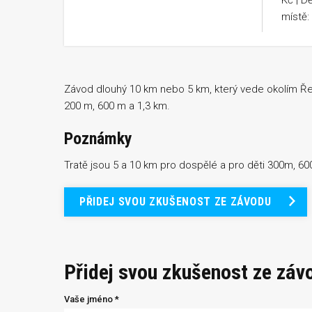
Kč | Dě
místě:
Závod dlouhý 10 km nebo 5 km, který vede okolím Řep
200 m, 600 m a 1,3 km.
Poznámky
Tratě jsou 5 a 10 km pro dospělé a pro děti 300m, 6
PŘIDEJ SVOU ZKUŠENOST ZE ZÁVODU
Přidej svou zkušenost ze záv
Vaše jméno *