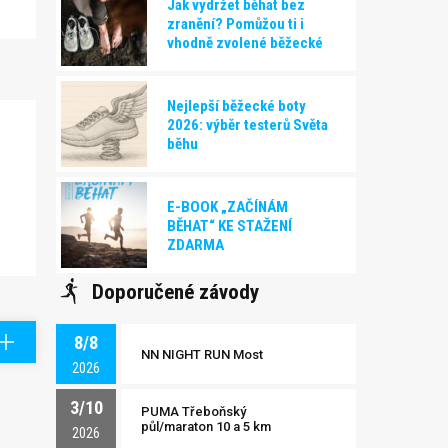
Jak vydržet běhat bez
zranění? Pomůžou ti i
vhodně zvolené běžecké
boty!
Nejlepší běžecké boty
2026: výběr testerů Světa
běhu
E-BOOK „ZAČÍNÁM
BĚHAT“ KE STAŽENÍ
ZDARMA
Doporučené závody
8/8
NN NIGHT RUN Most
2026
3/10
PUMA Třeboňský
půl/maraton 10 a 5 km
2026