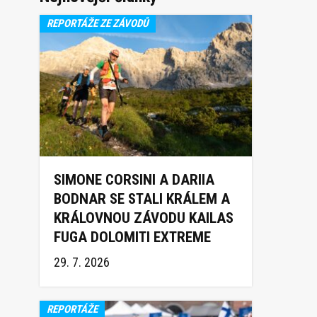
REPORTÁŽE ZE ZÁVODŮ
SIMONE CORSINI A DARIIA
BODNAR SE STALI KRÁLEM A
KRÁLOVNOU ZÁVODU KAILAS
FUGA DOLOMITI EXTREME
TRAIL 2026
29. 7. 2026
REPORTÁŽE