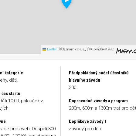
Leaflet
|
©Seznam.cz a.s., | ©OpenStreetMap
ní kategorie
Předpokládaný počet účastníků
eny, děti.
hlavního závodu
300
 čas startu
 děti 10:00, palouček v
Doprovodné závody a program
jích
200m, 600m a 1300m trať pro dět
vné
Doplňkové závody 1
race přes web: Dospělí 300
Závody pro děti