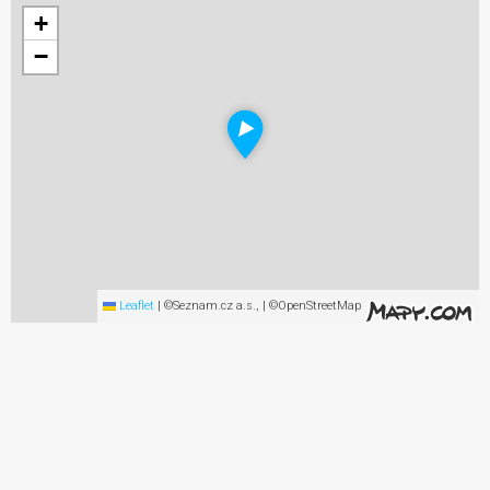
+
−
Leaflet
|
©Seznam.cz a.s., | ©OpenStreetMap