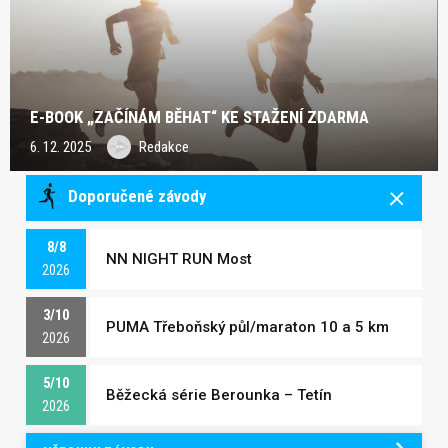
E-BOOK „ZAČÍNÁM BĚHAT“ KE STAŽENÍ ZDARMA
6. 12. 2025
Redakce
Doporučené závody
8/8
NN NIGHT RUN Most
2026
3/10
PUMA Třeboňský půl/maraton 10 a 5 km
2026
5/10
Běžecká série Berounka – Tetín
2026