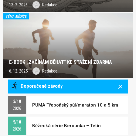
13. 2. 2026
Redakce
TÉMA MĚSÍCE
E-BOOK „ZAČÍNÁM BĚHAT“ KE STAŽENÍ ZDARMA
6. 12. 2025
Redakce
Doporučené závody
3/10
PUMA Třeboňský půl/maraton 10 a 5 km
2026
5/10
Běžecká série Berounka – Tetín
2026