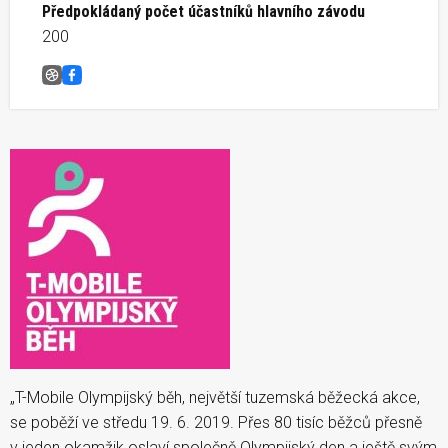
Předpokládaný počet účastníků hlavního závodu
200
T-mobile olympijský běh Bedřichov v Jizerských horách
Facebook
„T-Mobile Olympijský běh, největší tuzemská běžecká akce,
se poběží ve středu 19. 6. 2019. Přes 80 tisíc běžců přesně
v jeden okamžik oslaví společně Olympijský den a ještě svým