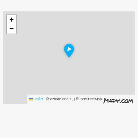
+
−
Leaflet
|
©Seznam.cz a.s., | ©OpenStreetMap