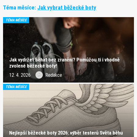
Téma měsíce:
Jak vybrat běžecké boty
TÉMA MĚSÍCE
Jak vydržet běhat bez zranění? Pomůžou ti i vhodně
zvolené běžecké boty!
12. 4. 2026
Redakce
TÉMA MĚSÍCE
Nejlepší běžecké boty 2026: výběr testerů Světa běhu