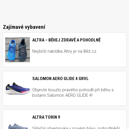
Zajímavé vybavení
ALTRA – BĚHEJ ZDRAVĚ A POHODLNĚ
Nejširší nabídka Altry je na Běž.cz
SALOMON AERO GLIDE 4 GRVL
Objevte kouzlo pravého pohodlí při běhu s
botami Salomon AERO GLIDE 4!
ALTRA TORIN 9
Silniční objemovka v novém hávu, pohodlnější,