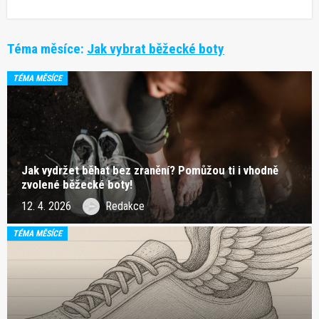
Téma měsíce:
Jak vybrat běžecké boty
TÉMA MĚSÍCE
Jak vydržet běhat bez zranění? Pomůžou ti i vhodně
zvolené běžecké boty!
12. 4. 2026
Redakce
TÉMA MĚSÍCE