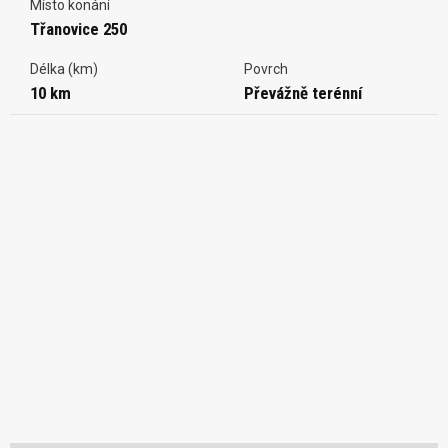
Místo konání
Třanovice 250
Délka (km)
Povrch
10 km
Převážně terénní