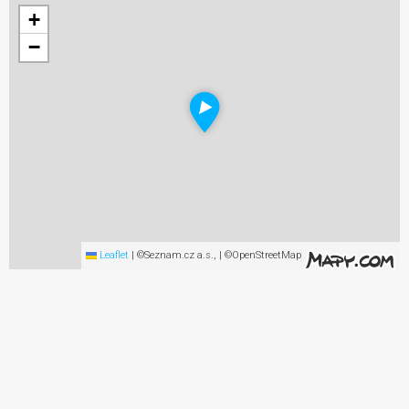
+
−
Leaflet
|
©Seznam.cz a.s., | ©OpenStreetMap