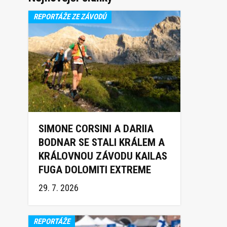
REPORTÁŽE ZE ZÁVODŮ
SIMONE CORSINI A DARIIA
BODNAR SE STALI KRÁLEM A
KRÁLOVNOU ZÁVODU KAILAS
FUGA DOLOMITI EXTREME
TRAIL 2026
29. 7. 2026
REPORTÁŽE