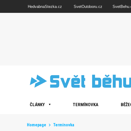
HedvabnaStezka.cz
SvetOutdooru.cz
SvetBehu.
ČLÁNKY
TERMÍNOVKA
BĚŽE
Homepage
Termínovka