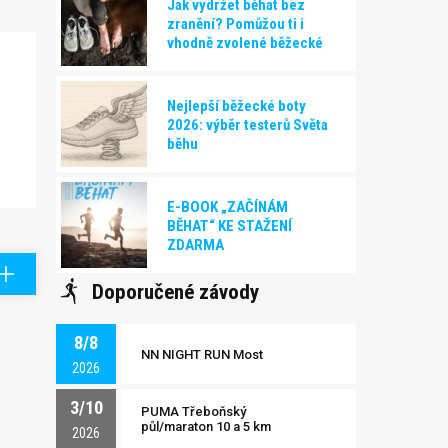
Jak vydržet běhat bez
zranění? Pomůžou ti i
vhodně zvolené běžecké
boty!
Nejlepší běžecké boty
2026: výběr testerů Světa
běhu
E-BOOK „ZAČÍNÁM
BĚHAT“ KE STAŽENÍ
ZDARMA
Doporučené závody
8/8
NN NIGHT RUN Most
2026
3/10
PUMA Třeboňský
půl/maraton 10 a 5 km
2026