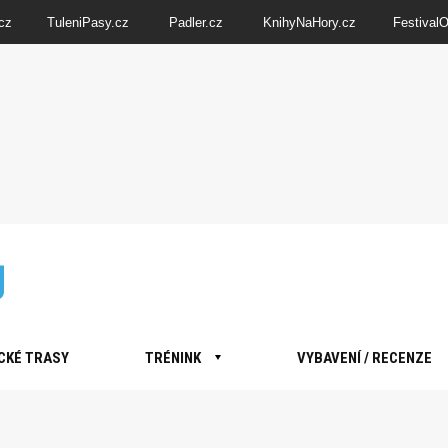
cz
TuleniPasy.cz
Padler.cz
KnihyNaHory.cz
Festival
CKÉ TRASY
TRÉNINK
VYBAVENÍ / RECENZE