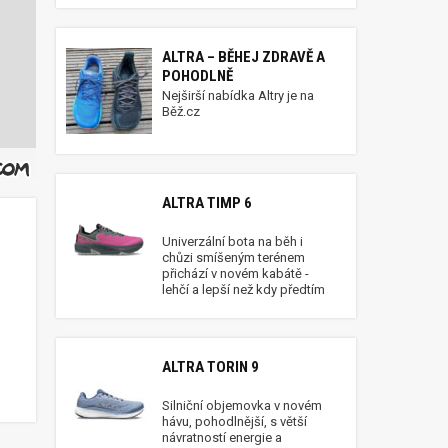
ALTRA – BĚHEJ ZDRAVĚ A
POHODLNĚ
Nejširší nabídka Altry je na
Běž.cz
ALTRA TIMP 6
Univerzální bota na běh i
chůzi smíšeným terénem
přichází v novém kabátě -
lehčí a lepší než kdy předtím
ALTRA TORIN 9
Silniční objemovka v novém
hávu, pohodlnější, s větší
návratností energie a