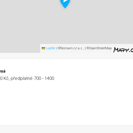
Leaflet
|
©Seznam.cz a.s., | ©OpenStreetMap
vné
20 Kč, předplatné 700 - 1400
xpert Cup &#8211; Hotel Myslivna