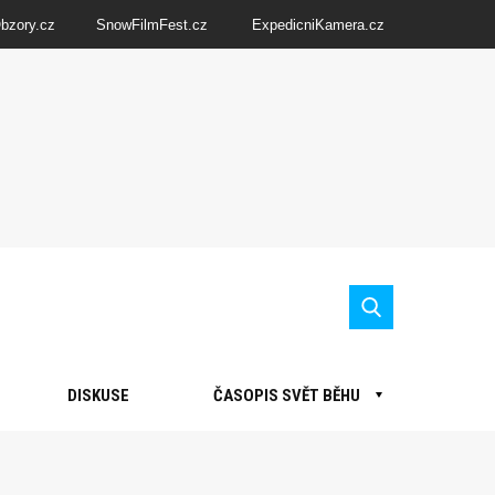
Obzory.cz
SnowFilmFest.cz
ExpedicniKamera.cz
DISKUSE
ČASOPIS SVĚT BĚHU