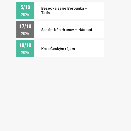
5/10
Běžecká série Berounka –
Tetín
2026
17/10
Silniční běh Hronov – Náchod
2026
18/10
Kros Českým rájem
2026