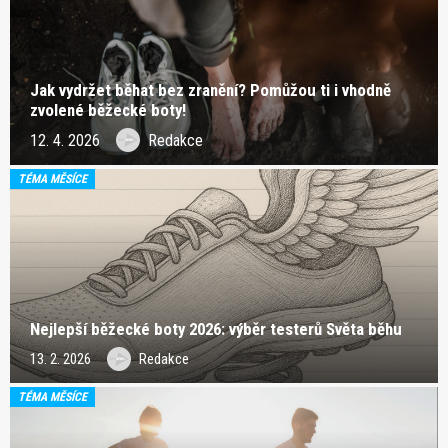
Jak vydržet běhat bez zranění? Pomůžou ti i vhodně
zvolené běžecké boty!
12. 4. 2026
Redakce
TÉMA MĚSÍCE
Nejlepší běžecké boty 2026: výběr testerů Světa běhu
13. 2. 2026
Redakce
TÉMA MĚSÍCE