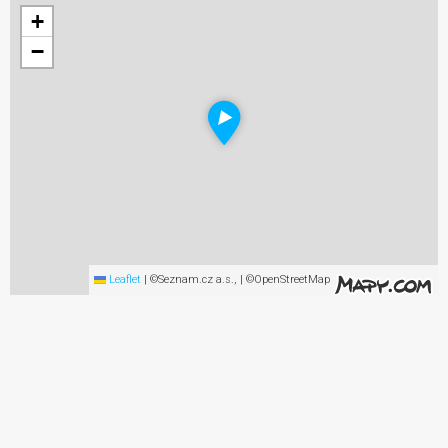
+
−
Leaflet
|
©Seznam.cz a.s., | ©OpenStreetMap