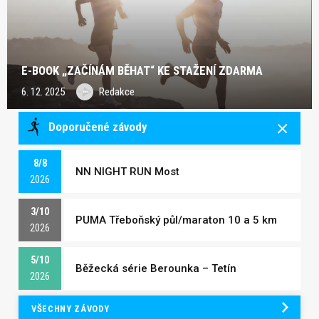
E-BOOK „ZAČÍNÁM BĚHAT“ KE STAŽENÍ ZDARMA
6. 12. 2025
Redakce
Doporučené závody
8/8
NN NIGHT RUN Most
2026
3/10
PUMA Třeboňský půl/maraton 10 a 5 km
2026
5/10
Běžecká série Berounka – Tetín
2026
VŠECHNY ZÁVODY