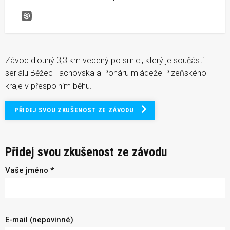
Večerní běh Tachovem
Závod dlouhý 3,3 km vedený po silnici, který je součástí
seriálu Běžec Tachovska a Poháru mládeže Plzeňského
kraje v přespolním běhu.
PŘIDEJ SVOU ZKUŠENOST ZE ZÁVODU
Přidej svou zkušenost ze závodu
Vaše jméno *
E-mail (nepovinné)