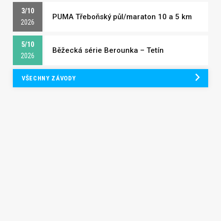
3/10
PUMA Třeboňský půl/maraton 10 a 5 km
2026
5/10
Běžecká série Berounka – Tetín
2026
VŠECHNY ZÁVODY