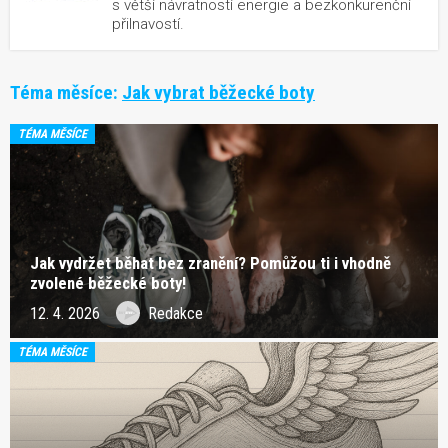
s větší návratností energie a bezkonkurenční
přilnavostí.
Téma měsíce:
Jak vybrat běžecké boty
TÉMA MĚSÍCE
Jak vydržet běhat bez zranění? Pomůžou ti i vhodně
zvolené běžecké boty!
12. 4. 2026
Redakce
TÉMA MĚSÍCE