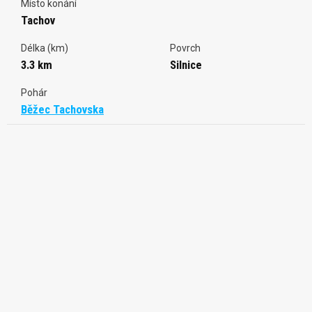
Místo konání
Tachov
Délka (km)
Povrch
3.3 km
Silnice
Pohár
Běžec Tachovska