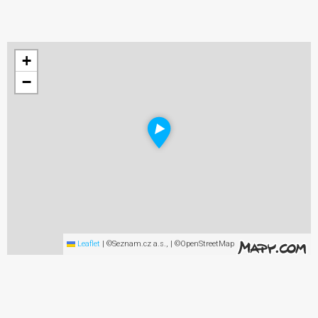
+
−
Leaflet
|
©Seznam.cz a.s., | ©OpenStreetMap