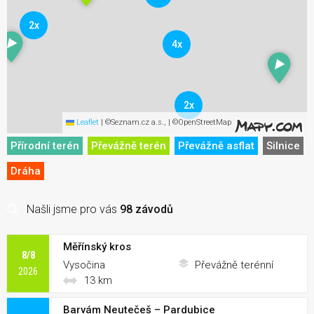
2x
4x
2x
Leaflet
|
©Seznam.cz a.s., | ©OpenStreetMap
Přírodní terén
Převážně terén
Převážně asflat
Silnice
Dráha
Našli jsme pro vás
98 závodů
Měřínský kros
8/8
Vysočina
Převážně terénní
2026
13 km
Barvám Neutečeš – Pardubice