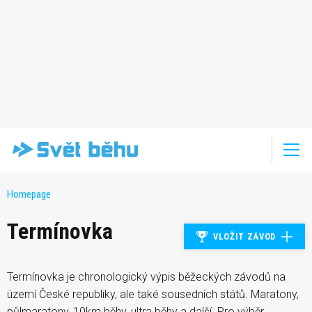
Homepage
Termínovka
VLOŽIT ZÁVOD
Termínovka je chronologický výpis běžeckých závodů na
území České republiky, ale také sousedních států. Maratony,
půlmaratony, 10km běhy, ultra běhy a další. Pro výběr