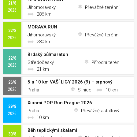
21/8
Jihomoravský
Převážně terénní
2026
286 km
MORAVA RUN
22/8
Jihomoravský
Převážně terénní
2026
280 km
Brdský půlmaraton
22/8
Středočeský
Přírodní terén
2026
21 km
5 a 10 km VAŠÍ LIGY 2026 (9) – srpnový
26/8
2026
Praha
Silnice
10 km
Xiaomi POP Run Prague 2026
29/8
Praha
Převážně asfaltový
2026
10 km
Běh teplickými skalami
30/8