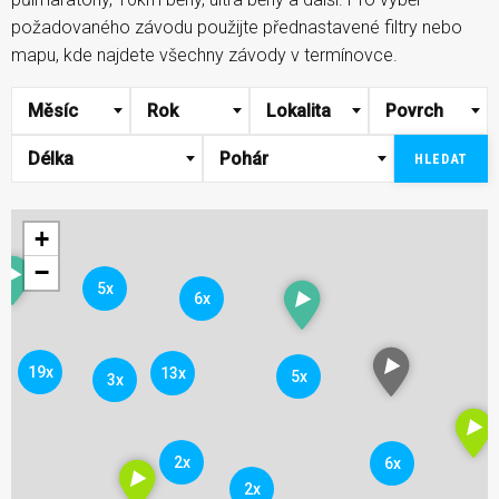
požadovaného závodu použijte přednastavené filtry nebo
mapu, kde najdete všechny závody v termínovce.
Měsíc
Rok
Lokalita
Povrch
Délka
Pohár
HLEDAT
+
−
5x
6x
19x
13x
5x
3x
2x
6x
2x