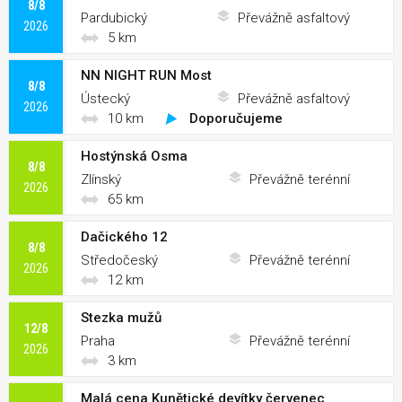
8/8
Pardubický
Převážně asfaltový
2026
5 km
NN NIGHT RUN Most
8/8
Ústecký
Převážně asfaltový
2026
10 km
Doporučujeme
Hostýnská Osma
8/8
Zlínský
Převážně terénní
2026
65 km
Dačického 12
8/8
Středočeský
Převážně terénní
2026
12 km
Stezka mužů
12/8
Praha
Převážně terénní
2026
3 km
Malá cena Kunětické devítky červenec