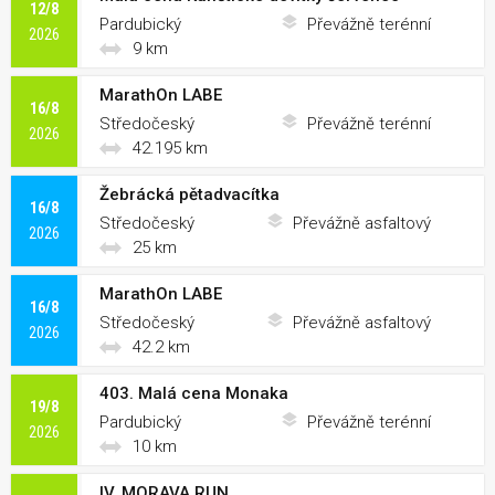
12/8
Pardubický
Převážně terénní
2026
9 km
MarathOn LABE
16/8
Středočeský
Převážně terénní
2026
42.195 km
Žebrácká pětadvacítka
16/8
Středočeský
Převážně asfaltový
2026
25 km
MarathOn LABE
16/8
Středočeský
Převážně asfaltový
2026
42.2 km
403. Malá cena Monaka
19/8
Pardubický
Převážně terénní
2026
10 km
IV. MORAVA RUN