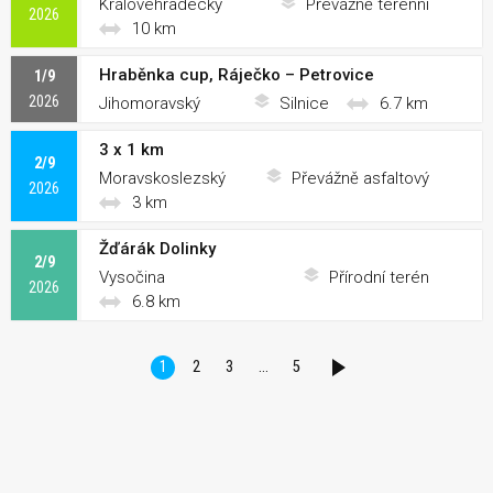
Královéhradecký
Převážně terénní
2026
10 km
Hraběnka cup, Ráječko – Petrovice
1/9
2026
Jihomoravský
Silnice
6.7 km
3 x 1 km
2/9
Moravskoslezský
Převážně asfaltový
2026
3 km
Žďárák Dolinky
2/9
Vysočina
Přírodní terén
2026
6.8 km
1
2
3
…
5
DALŠÍ