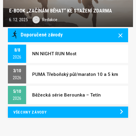
E-BOOK „ZAČÍNÁM BĚHAT“ KE STAŽENÍ ZDARMA
6. 12. 2025
Redakce
Doporučené závody
8/8
NN NIGHT RUN Most
2026
3/10
PUMA Třeboňský půl/maraton 10 a 5 km
2026
5/10
Běžecká série Berounka – Tetín
2026
VŠECHNY ZÁVODY