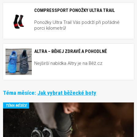
COMPRESSPORT PONOŽKY ULTRA TRAIL
Ponožky Ultra Trail Vás podrží při pořádné
porci kilometrů!
ALTRA – BĚHEJ ZDRAVĚ A POHODLNĚ
Nejširší nabídka Altry je na Běž.cz
Téma měsíce:
Jak vybrat běžecké boty
TÉMA MĚSÍCE