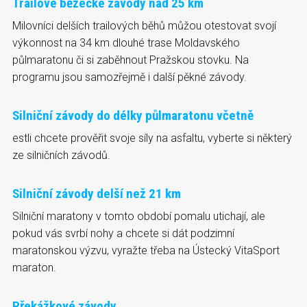
Trailové běžecké závody nad 25 km
Milovníci delších trailových běhů můžou otestovat svojí
výkonnost na 34 km dlouhé trase Moldavského
půlmaratonu či si zaběhnout Pražskou stovku. Na
programu jsou samozřejmě i další pěkné závody.
Silniční závody do délky půlmaratonu včetně
estli chcete prověřit svoje síly na asfaltu, vyberte si některý
ze silničních závodů.
Silniční závody delší než 21 km
Silniční maratony v tomto období pomalu utichají, ale
pokud vás svrbí nohy a chcete si dát podzimní
maratonskou výzvu, vyražte třeba na Ústecký VitaSport
maraton.
Překážkové závody