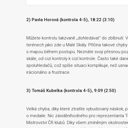
2) Pavla Horová (kontrola 4-5), 18:22 (3:10)
Můžete kontrolu takzvaně „dohledávat“ do zblbnutí. V
terénech jako zde u Malé Skály. Příčina takové chyby
s mapou během postupu. Neznáte svoji přesnou pozi
skále, od cizí kontroly k cizí kontrole. Často také 
spoluhledačů, což spíše situaci komplikuje, než usnad
irácionálno a frustrace.
3) Tomáš Kubelka (kontrola 4-5), 9:09 (2:50)
Velká chyba, díky které ztratíte vybudovaný náskok,
o medaile. Nic záviděníhodného pro reprezentanta 
Mistrovství ČR klubů. Díky všem zmíněným okolnostem n