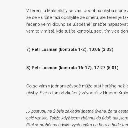
V terénu u Malé Skály se vám podobná chyba stane ani 
že se v určité fázi odchýlíte ze směru, ale terén je 
řečeno velmi dlouho se „úspěšně“ snažíte napasovat 
vám to v místě, kde tušíte kontrolu, sedí, tím více 
7) Petr Losman (kontrola 1-2), 10:06 (3:33)
8) Petr Losman (kontrola 16-17), 17:27 (5:01)
Co se vám v jednom závodě může stát horšího než jed
chyby. Své o tom ví zkušený závodník z Hradce Králo
„U postupu na 2 byla základní špatná úvaha, že ta cesta
celé vzniklo. Takže když jsem vběhnul do údolí, tak js
říkal si, proběhnu údolím vystoupám na horu a bude ta