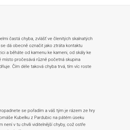
elmi častá chyba, zvlášť ve členitých skalnatých
 se dá obecně označit jako ztráta kontaktu
ci a běháte od kamenu ke kameni, od skály ke
dané místo pročesává různě početná skupina
ňuje. Čím déle taková chyba trvá, tím víc roste
 propadnete se pořadím a váš tým je rázem ze hry
Tomáše Kubelku z Pardubic na pátém úseku
ení v tu chvíli viditelnější chyby, což ostře