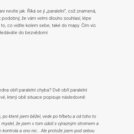
nevíte jak. Říká se jí „paralelní“, což znamená,
tak podobný, že vám velmi dlouho souhlasí, lépe
to, co vidíte kolem sebe, také do mapy. Čím víc
dohledáváte do bezvědomí.
na obří paralelní chyba? Dvě obří paralelní
vé, který obě situace popisuje následovně:
, po které jsem běžel, vede po hřbetu a od toho to
em myslel, že jsem v tom údolí s výrazným stromem a
m kontrola a ono nic… Ale protože jsem pod sebou