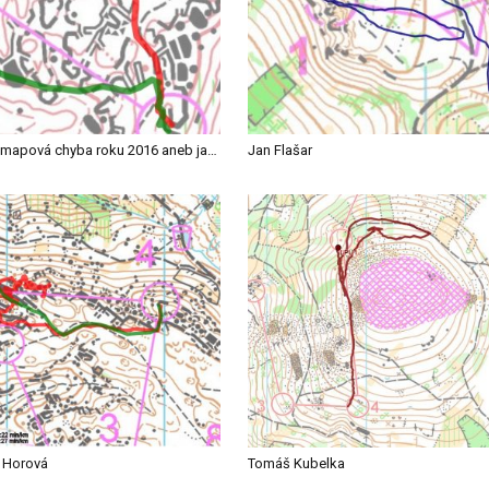
10+1 mapová chyba roku 2016 aneb jak loni orienťáci bloudili?
Jan Flašar
a Horová
Tomáš Kubelka