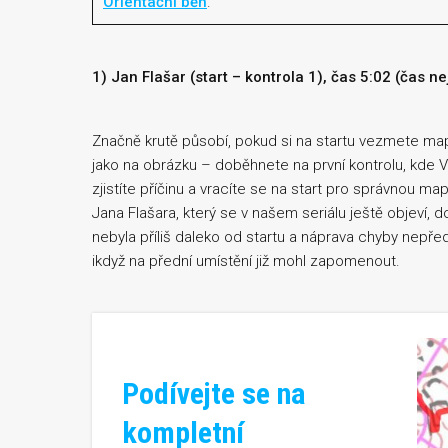
Orientační běh
.
1) Jan Flašar (start – kontrola 1), čas 5:02 (čas n
Značně krutě působí, pokud si na startu vezmete mapu
jako na obrázku – doběhnete na první kontrolu, kde 
zjistíte příčinu a vracíte se na start pro správnou ma
Jana Flašara, který se v našem seriálu ještě objeví, d
nebyla příliš daleko od startu a náprava chyby nepře
ikdyž na přední umístění již mohl zapomenout.
Podívejte se na
kompletní