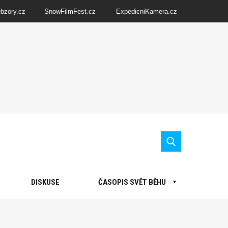
Obzory.cz
SnowFilmFest.cz
ExpedicniKamera.cz
DISKUSE
ČASOPIS SVĚT BĚHU