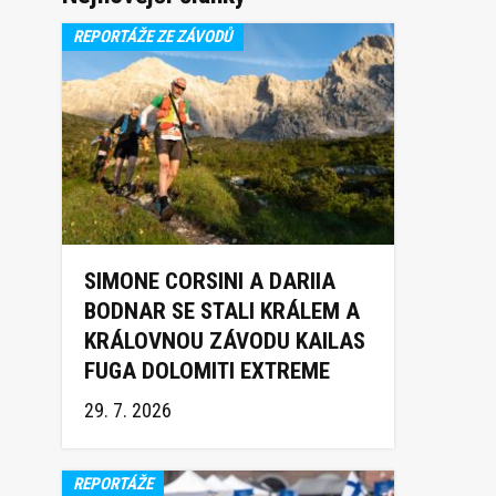
REPORTÁŽE ZE ZÁVODŮ
SIMONE CORSINI A DARIIA
BODNAR SE STALI KRÁLEM A
KRÁLOVNOU ZÁVODU KAILAS
FUGA DOLOMITI EXTREME
TRAIL 2026
29. 7. 2026
REPORTÁŽE