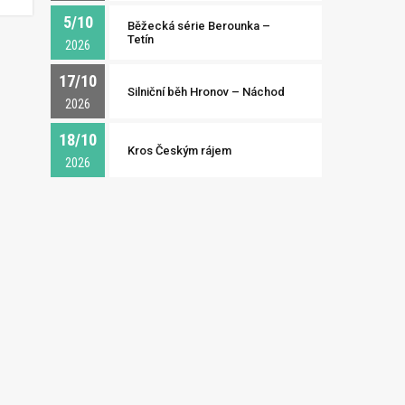
5/10
Běžecká série Berounka –
Tetín
2026
17/10
Silniční běh Hronov – Náchod
2026
18/10
Kros Českým rájem
2026