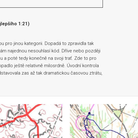
ejlepšího 1:21)
 pro jinou kategorii. Dopadá to zpravidla tak
Vám najednou nesouhlasí kód. Dříve nebo později
pu a poté tedy konečně na svoji trať. Zde to pro
opadlo ještě relativně milosrdně. Úvodní kontrola
dstavovala zas až tak dramatickou časovou ztrátu,