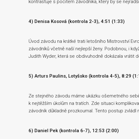
kontrastuje s pocitem závodníka, který by se nejradši
4) Denisa Kosová (kontrola 2-3), 4:51 (1:33)
Úvod závodu na krátké trati letošního Mistrovství E
závodníků včetně naší nejlepší ženy. Podobnou, i kd
Judith Wyder, která se obdivuhodně dokázala vrátit d
5) Arturs Paulins, Lotyšsko (kontrola 4-5), 8:29 (1
Ze stejného závodu máme ukázku ošemetného seběhu
k nejtěžším úkolům na tratích. Zde situaci komplikova
závodník důkladně prozkoumal. Tento postup zvládl ne
6) Daniel Pek (kontrola 6-7), 12:53 (2:00)