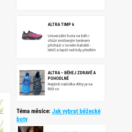
ALTRA TIMP 6
Univerzální bota na běh i
chůzi smíšeným terénem
přichází v novém kabátě -
lehčí a lepší než kdy předtím
ALTRA – BĚHEJ ZDRAVĚ A
POHODLNĚ
Nejširší nabídka Altry je na
Běž.cz
Téma měsíce:
Jak vybrat běžecké
boty