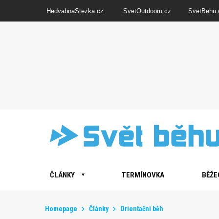
HedvabnaStezka.cz
SvetOutdooru.cz
SvetBehu.
ČLÁNKY
TERMÍNOVKA
BĚŽE
Homepage
Články
Orientační běh