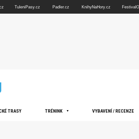
cz
TuleniPasy.cz
Padler.cz
KnihyNaHory.cz
Festival
CKÉ TRASY
TRÉNINK
VYBAVENÍ / RECENZE