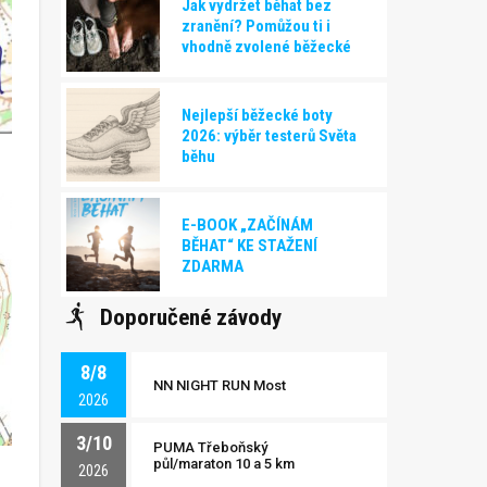
Jak vydržet běhat bez
zranění? Pomůžou ti i
vhodně zvolené běžecké
boty!
Nejlepší běžecké boty
2026: výběr testerů Světa
běhu
E-BOOK „ZAČÍNÁM
BĚHAT“ KE STAŽENÍ
ZDARMA
Doporučené závody
8/8
NN NIGHT RUN Most
2026
3/10
PUMA Třeboňský
půl/maraton 10 a 5 km
2026