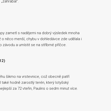
 „zahrabal“.
vropy zametl s nadějemi na dobrý výsledek mnoha
yž o něco menší, chybu v dohledávce zde udělala i
o závodu a umístit se na stříbrné příčce.
:12)
 šikmo na vrstevnice, což obecně patří
l také hodně zarostlý terén, který lotyšský
jlepší za 72 vteřin, Paulins o sedm minut více.