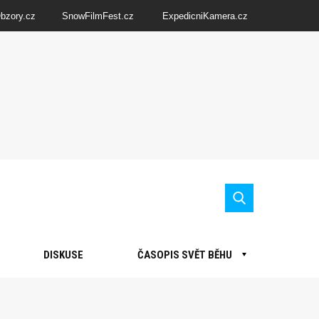
Obzory.cz
SnowFilmFest.cz
ExpedicniKamera.cz
DISKUSE
ČASOPIS SVĚT BĚHU