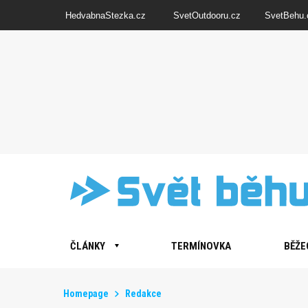
HedvabnaStezka.cz
SvetOutdooru.cz
SvetBehu.
ČLÁNKY
TERMÍNOVKA
BĚŽE
Homepage
Redakce