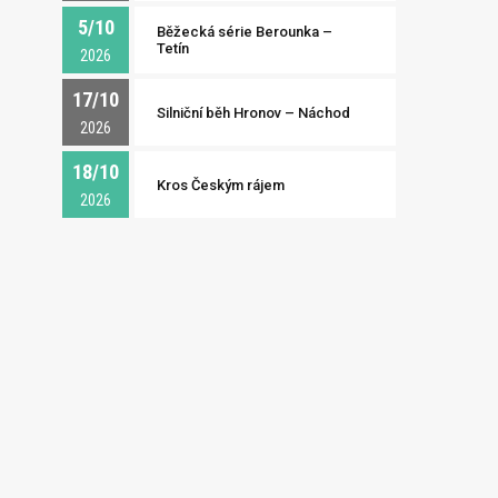
5/10
Běžecká série Berounka –
Tetín
2026
17/10
Silniční běh Hronov – Náchod
2026
18/10
Kros Českým rájem
2026