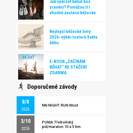
Jak vydržet běhat bez
zranění? Pomůžou ti i
vhodně zvolené běžecké
boty!
Nejlepší běžecké boty
2026: výběr testerů Světa
běhu
E-BOOK „ZAČÍNÁM
BĚHAT“ KE STAŽENÍ
ZDARMA
Doporučené závody
8/8
NN NIGHT RUN Most
2026
3/10
PUMA Třeboňský
půl/maraton 10 a 5 km
2026