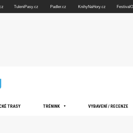
cz
TuleniPasy.cz
Padler.cz
KnihyNaHory.cz
Festival
CKÉ TRASY
TRÉNINK
VYBAVENÍ / RECENZE