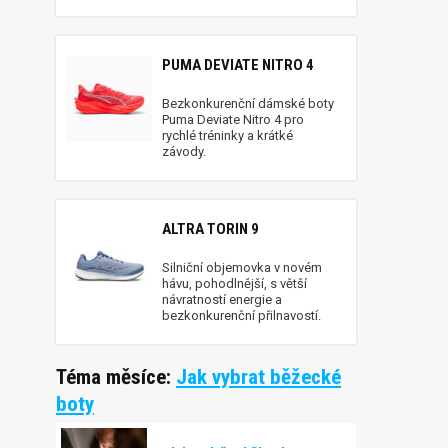
PUMA DEVIATE NITRO 4
Bezkonkurenční dámské boty
Puma Deviate Nitro 4 pro
rychlé tréninky a krátké
závody.
ALTRA TORIN 9
Silniční objemovka v novém
hávu, pohodlnější, s větší
návratností energie a
bezkonkurenční přilnavostí.
Téma měsíce:
Jak vybrat běžecké
boty