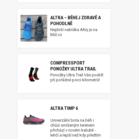
ALTRA – BĚHEJ ZDRAVĚ A
POHODLNĚ
Nejširší nabídka Altry je na
Běž.cz
COMPRESSPORT
PONOŽKY ULTRA TRAIL
Ponožky Ultra Trail Vás podrží
při pořádné porci kilometrů!
ALTRA TIMP 6
Univerzální bota na běh i
chůzi smíšeným terénem
přichází v novém kabátě -
lehčí a lepší než kdy předtím