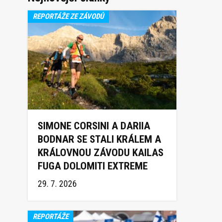
REPORTÁŽE ZE ZÁVODŮ
SIMONE CORSINI A DARIIA
BODNAR SE STALI KRÁLEM A
KRÁLOVNOU ZÁVODU KAILAS
FUGA DOLOMITI EXTREME
TRAIL 2026
29. 7. 2026
REPORTÁŽE