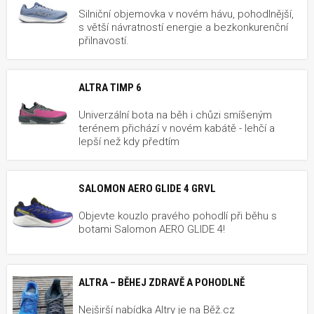
Silniční objemovka v novém hávu, pohodlnější,
s větší návratností energie a bezkonkurenční
přilnavostí.
ALTRA TIMP 6
Univerzální bota na běh i chůzi smíšeným
terénem přichází v novém kabátě - lehčí a
lepší než kdy předtím
SALOMON AERO GLIDE 4 GRVL
Objevte kouzlo pravého pohodlí při běhu s
botami Salomon AERO GLIDE 4!
ALTRA – BĚHEJ ZDRAVĚ A POHODLNĚ
Nejširší nabídka Altry je na Běž.cz