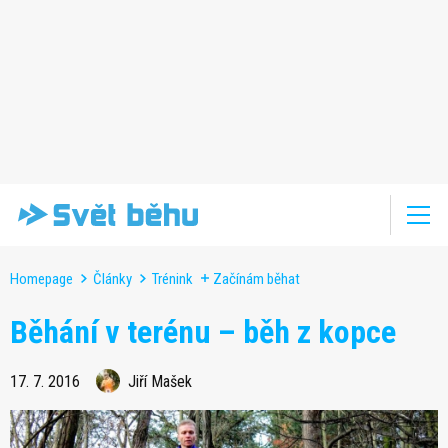
Homepage
Články
Trénink
Začínám běhat
Běhání v terénu – běh z kopce
17. 7. 2016
Jiří Mašek