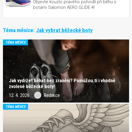
Objevte kouzlo pravého pohodlí při běhu s
botami Salomon AERO GLIDE 4!
Téma měsíce:
Jak vybrat běžecké boty
TÉMA MĚSÍCE
Jak vydržet běhat bez zranění? Pomůžou ti i vhodně
zvolené běžecké boty!
12. 4. 2026
Redakce
TÉMA MĚSÍCE