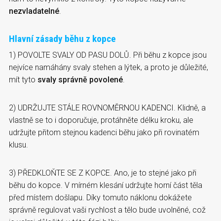
nezvladatelné
.
Hlavní zásady běhu z kopce
1) POVOLTE SVALY OD PASU DOLŮ. Při běhu z kopce jsou
nejvíce namáhány svaly stehen a lýtek, a proto je důležité,
mít tyto
svaly správně povolené
.
2) UDRŽUJTE STÁLE ROVNOMĚRNOU KADENCI. Klidně, a
vlastně se to i doporučuje, protáhněte délku kroku, ale
udržujte přitom stejnou kadenci běhu jako při rovinatém
klusu.
3) PŘEDKLOŇTE SE Z KOPCE. Ano, je to stejné jako při
běhu do kopce. V mírném klesání udržujte horní část těla
před místem došlapu. Díky tomuto náklonu dokážete
správně regulovat vaši rychlost a tělo bude uvolněné, což