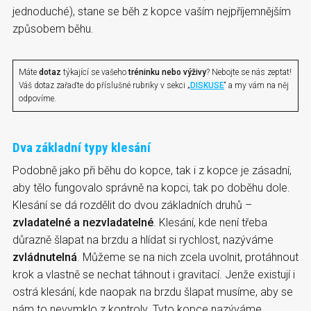
jednoduché), stane se běh z kopce vaším nejpříjemnějším
způsobem běhu.
Máte
dotaz
týkající se vašeho
tréninku nebo výživy
? Nebojte se nás zeptat!
Váš dotaz zařaďte do příslušné rubriky v sekci „
DISKUSE
“ a my vám na něj
odpovíme.
Dva základní typy klesání
Podobně jako při běhu do kopce, tak i z kopce je zásadní,
aby tělo fungovalo správně na kopci, tak po doběhu dole.
Klesání se dá rozdělit do dvou základních druhů –
zvladatelné a nezvladatelné
. Klesání, kde není třeba
důrazně šlapat na brzdu a hlídat si rychlost, nazýváme
zvládnutelná
. Můžeme se na nich zcela uvolnit, protáhnout
krok a vlastně se nechat táhnout i gravitací. Jenže existují i
ostrá klesání, kde naopak na brzdu šlapat musíme, aby se
nám to nevymklo z kontroly. Tyto kopce nazýváme