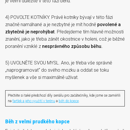
je velmi důležité v této fázi běhu.
4) POVOLTE KOTNÍKY. Právě kotníky bývají v této fázi
značně namáhané a je nezbytné je mít hodně
povolené a
zbytečně je neprohýbat
. Předejdeme tím hlavně možnosti
zranění, jako je třeba zánět okostnice v holeni, což je běžné
poranění vzniklé z
nesprávného způsobu běhu.
5) UVOLNĚTE SVOU MYSL. Ano, je třeba vše správně
„naprogramovat“ do svého mozku a oddat se toku
myšlenek a vše si maximálně užívat.
Přečtěte si také předchozí díly seriálu pro začátečníky, kde jsme se zaměřili
na
fartlek a jeho využití v terénu
a
běh do kopce
.
Běh z velmi prudkého kopce