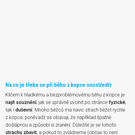
Na co je třeba se při běhu z kopce soustředit
Klíčem k hladkému a bezproblémovému běhu z kopce je
najít souznění
, jak se správně uvolnit po stránce
fyzické
,
tak i
duševní
. Mnoho běžců má navíc strach běžet rychle
z kopce, poněvadž se obávají, že například špatně
došlápnou a způsobí si zranění. Důležité je se tohoto
strachu zbavit
, a pokud to zvládneme (občas to není