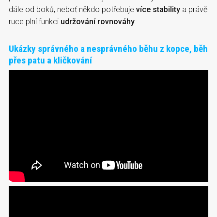
dále od boků, neboť někdo potřebuje
více stability
a právě
ruce plní funkci
udržování rovnováhy
.
Ukázky správného a nesprávného běhu z kopce, běh
přes patu a kličkování