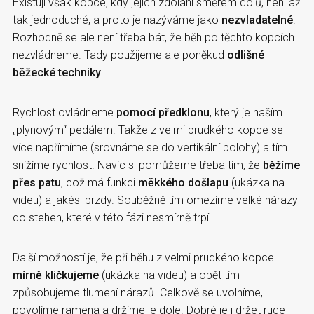
Existují však kopce, kdy jejich zdolání směrem dolů, není až
tak jednoduché, a proto je nazýváme jako
nezvladatelné
.
Rozhodně se ale není třeba bát, že běh po těchto kopcích
nezvládneme. Tady použijeme ale poněkud
odlišné
běžecké techniky
.
Rychlost ovládneme
pomocí předklonu
, který je naším
„plynovým“ pedálem. Takže z velmi prudkého kopce se
více napřímíme (srovnáme se do vertikální polohy) a tím
snížíme rychlost. Navíc si pomůžeme třeba tím, že
běžíme
přes patu
, což má funkci
měkkého došlapu
(ukázka na
videu) a jakési brzdy. Souběžně tím omezíme velké nárazy
do stehen, které v této fázi nesmírně trpí.
Další možností je, že při běhu z velmi prudkého kopce
mírně kličkujeme
(ukázka na videu) a opět tím
způsobujeme tlumení nárazů. Celkově se uvolníme,
povolíme ramena a držíme je dole. Dobré je i držet ruce