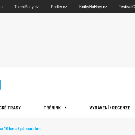
cz
TuleniPasy.cz
Padler.cz
KnihyNaHory.cz
Festival
CKÉ TRASY
TRÉNINK
VYBAVENÍ / RECENZE
a 10 km až půlmaraton