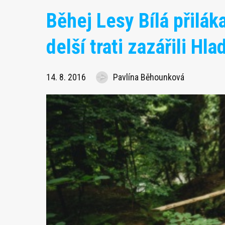
Běhej Lesy Bílá přilák
delší trati zazářili Hl
14. 8. 2016
Pavlína Běhounková