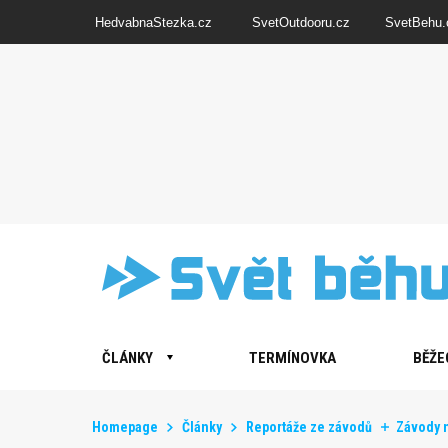
HedvabnaStezka.cz
SvetOutdooru.cz
SvetBehu.
ČLÁNKY
TERMÍNOVKA
BĚŽE
Homepage
Články
Reportáže ze závodů
Závody n