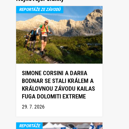
REPORTÁŽE ZE ZÁVODŮ
SIMONE CORSINI A DARIIA
BODNAR SE STALI KRÁLEM A
KRÁLOVNOU ZÁVODU KAILAS
FUGA DOLOMITI EXTREME
TRAIL 2026
29. 7. 2026
REPORTÁŽE