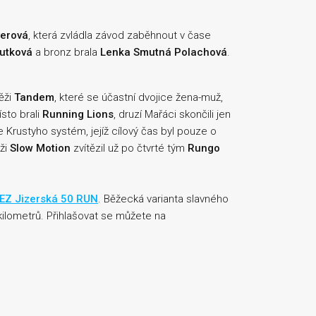
verová
, která zvládla závod zaběhnout v čase
utková
a bronz brala
Lenka Smutná Polachová
.
ěži
Tandem
, které se účastní dvojice žena-muž,
ísto brali
Running Lions
, druzí Mařáci skončili jen
e Krustyho systém, jejíž cílový čas byl pouze o
ži
Slow Motion
zvítězil už po čtvrté tým
Rungo
EZ Jizerská 50 RUN
. Běžecká varianta slavného
kilometrů. Přihlašovat se můžete na