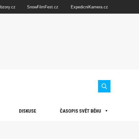
Obzory.cz
SnowFilmFest.cz
ExpedicniKamera.cz
DISKUSE
ČASOPIS SVĚT BĚHU