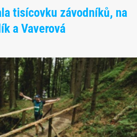
ala tisícovku závodníků, na
adík a Vaverová