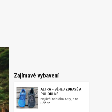
Zajímavé vybavení
ALTRA – BĚHEJ ZDRAVĚ A
POHODLNĚ
Nejširší nabídka Altry je na
Běž.cz