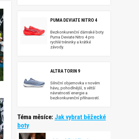
PUMA DEVIATE NITRO 4
Bezkonkurenční dámské boty
Puma Deviate Nitro 4 pro
rychlé tréninky a krátké
závody.
ALTRA TORIN 9
Silniční objemovka v novém
hávu, pohodlnější, s větší
návratností energie a
bezkonkurenční přilnavostí.
Téma měsíce:
Jak vybrat běžecké
boty