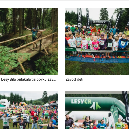
Běhej Lesy Bílá přilákala tisícovku závodníků, na delší trati zazářili Hladík a Vaverová
Závod dětí