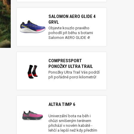
SALOMON AERO GLIDE 4
GRVL
Objevte kouzlo pravého
pohodlí při běhu s botami
Salomon AERO GLIDE 4!
COMPRESSPORT
PONOŽKY ULTRA TRAIL
Ponožky Ultra Trail Vás podrží
při pořádné porci kilometrů!
ALTRA TIMP 6
Univerzální bota na běh i
chůzi smíšeným terénem
přichází v novém kabátě -
lehčí a lepší než kdy předtím