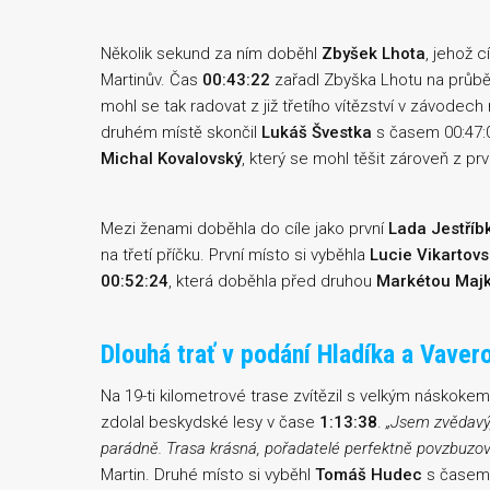
Několik sekund za ním doběhl
Zbyšek Lhota
, jehož c
Martinův. Čas
00:43:22
zařadl Zbyška Lhotu na průběž
mohl se tak radovat z již třetího vítězství v závodech
druhém místě skončil
Lukáš Švestka
s časem 00:47:0
Michal Kovalovský
, který se mohl těšit zároveň z pr
Mezi ženami doběhla do cíle jako první
Lada Jestříb
na třetí příčku. První místo si vyběhla
Lucie Vikartov
00:52:24
, která doběhla před druhou
Markétou Maj
Dlouhá trať v podání Hladíka a Vaver
Na 19-ti kilometrové trase zvítězil s velkým náskoke
zdolal beskydské lesy v čase
1:13:38
.
„Jsem zvědavý, 
parádně. Trasa krásná, pořadatelé perfektně povzbuzoval
Martin. Druhé místo si vyběhl
Tomáš Hudec
s časem 1