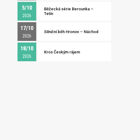
5/10
Běžecká série Berounka –
Tetín
2026
17/10
Silniční běh Hronov – Náchod
2026
18/10
Kros Českým rájem
2026