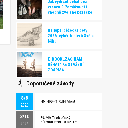
Jak vydržet běhat bez
zranění? Pomůžou ti i
vhodně zvolené běžecké
boty!
Nejlepší běžecké boty
2026: výběr testerů Světa
běhu
E-BOOK „ZAČÍNÁM
BĚHAT“ KE STAŽENÍ
ZDARMA
Doporučené závody
8/8
NN NIGHT RUN Most
2026
3/10
PUMA Třeboňský
půl/maraton 10 a 5 km
2026