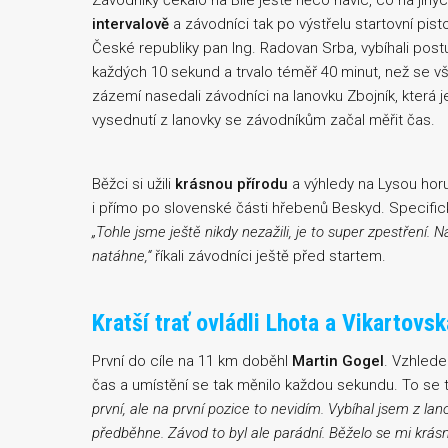
Závodníky čekalo na Bílé ještě něco navíc, co na jinýc
intervalově
a závodníci tak po výstřelu startovní pist
České republiky pan Ing. Radovan Srba, vybíhali post
každých 10 sekund a trvalo téměř 40 minut, než se vš
zázemí nasedali závodníci na lanovku Zbojník, která 
vysednutí z lanovky se závodníkům začal měřit čas.
Běžci si užili
krásnou přírodu
a výhledy na Lysou horu 
i přímo po slovenské části hřebenů Beskyd. Specificky
„Tohle jsme ještě nikdy nezažili, je to super zpestření. N
natáhne,“
říkali závodníci ještě před startem.
Kratší trať ovládli Lhota a Vikartovsk
První do cíle na 11 km doběhl
Martin Gogel
. Vzhlede
čas a umístění se tak měnilo každou sekundu. To se t
první, ale na první pozice to nevidím. Vybíhal jsem z la
předběhne. Závod to byl ale parádní. Běželo se mi krásn