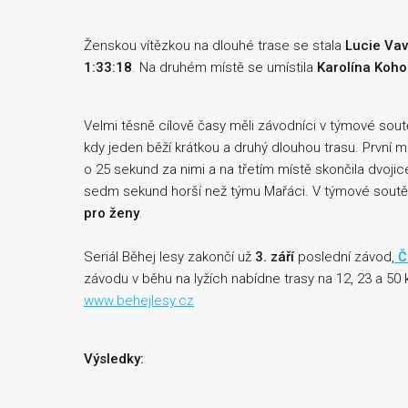
Ženskou vítězkou na dlouhé trase se stala
Lucie Va
1:33:18
. Na druhém místě se umístila
Karolína Koho
Velmi těsně cílově časy měli závodníci v týmové sout
kdy jeden běží krátkou a druhý dlouhou trasu. První m
o 25 sekund za nimi a na třetím místě skončila dvojic
sedm sekund horší než týmu Mařáci. V týmové soutě
pro ženy
.
Seriál Běhej lesy zakončí už
3. září
poslední závod,
Č
závodu v běhu na lyžích nabídne trasy na 12, 23 a 50 
www.behejlesy.cz
Výsledky: