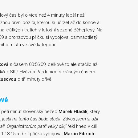
ílový čas byl o více než 4 minuty lepší než
nou první pozici, kterou si udržel až do konce a
 na krátkých tratích v letošní sezoně Běhej lesy. Na
9 a bronzovou příčku si vybojoval osmnáctiletý
vního místa ve své kategorii.
ková
s časem 00:56:09, celkově to ale stačilo až
ská
z SKP Hvězda Pardubice s krásným časem
kusovou
o tři minuty dřívě.
ové
m pěti minut slovenský běžec
Marek Hladík
, který
jestli mi tento čas bude stačit. Závod jsem si užil
i. Organizátorům patří velký dík,“
řekl hned v cíli
:18:45 a třetí příčku vybojoval
Martin Fibrich
.