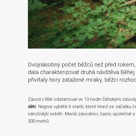
Dvojnásobný počet běžců než před rokem, t
dala charakterizovat druhá návštěva Běhej 
přivítaly hory zatažené mraky, běžci rozho
Závod v Bílé odstartoval ve 13 hodin Dětskými závody
dětí
. Nejpve vyběhli ti starší, které hned ze začátku 
náročnější seběh. Menší závodníci, často společně s r
500 metrů.