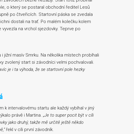
h závodech běžně nezažijí. Start totiž probíhal
ole, o který se postaral obchodní ředitel Lesů
upně po čtveřicích. Startovní páska se zvedala
ichni dostali na trať. Po malém kolečku kolem
je vyvezla na vrchol sjezdovky. Teprve po
i jižní masív Smrku. Na několika místech probíhali
 zvolený start si závodníci velmi pochvalovali.
avíc je i ta výhoda, že se startovní pole hezky
á
m k intervalovému startu ale každý vybíhal v jiný
ýkalo právě i Martina.
„Je to super pocit být v cíli
novky jako druhý, takže mě určitě ještě někdo
ě,“
řekl v cíli první závodník.