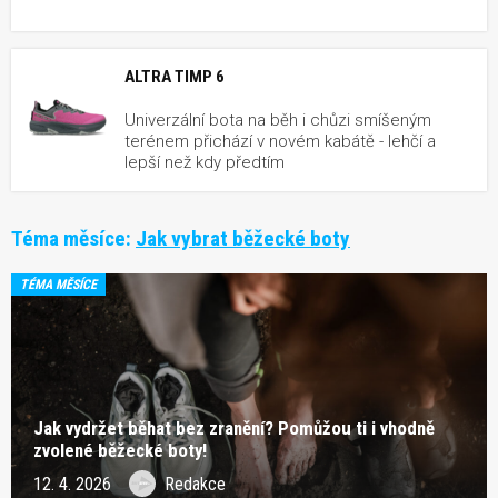
ALTRA TIMP 6
Univerzální bota na běh i chůzi smíšeným
terénem přichází v novém kabátě - lehčí a
lepší než kdy předtím
Téma měsíce:
Jak vybrat běžecké boty
TÉMA MĚSÍCE
Jak vydržet běhat bez zranění? Pomůžou ti i vhodně
zvolené běžecké boty!
12. 4. 2026
Redakce