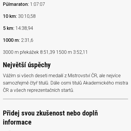
Půlmaraton:
1:07:07
10 km:
30:10,58
5 km:
14:38,94
1000 m:
2:31,6
3000 m překážek 8:51,39 1500 m 3:52,11
Největší úspěchy
Vážím si všech deseti medailí z Mistrovství ČR, ale nejvíce
samozřejmě čtyř titulů. Dále osmi titulů Akademického mistra
ČR a všech reprezentačních startů.
Přidej svou zkušenost nebo doplň
informace