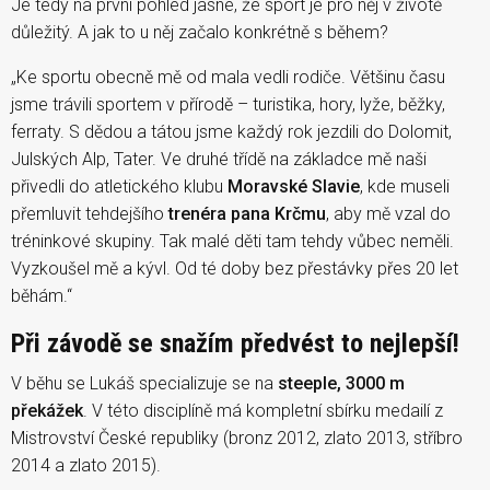
Je tedy na první pohled jasné, že sport je pro něj v životě
důležitý. A jak to u něj začalo konkrétně s během?
„Ke sportu obecně mě od mala vedli rodiče. Většinu času
jsme trávili sportem v přírodě – turistika, hory, lyže, běžky,
ferraty. S dědou a tátou jsme každý rok jezdili do Dolomit,
Julských Alp, Tater. Ve druhé třídě na základce mě naši
přivedli do atletického klubu
Moravské Slavie
, kde museli
přemluvit tehdejšího
trenéra pana Krčmu
, aby mě vzal do
tréninkové skupiny. Tak malé děti tam tehdy vůbec neměli.
Vyzkoušel mě a kývl. Od té doby bez přestávky přes 20 let
běhám.“
Při závodě se snažím předvést to nejlepší!
V běhu se Lukáš specializuje se na
steeple, 3000 m
překážek
. V této disciplíně má kompletní sbírku medailí z
Mistrovství České republiky (bronz 2012, zlato 2013, stříbro
2014 a zlato 2015).