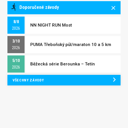
Doporučené závody
8/8
NN NIGHT RUN Most
2026
3/10
PUMA Třeboňský půl/maraton 10 a 5 km
2026
5/10
Běžecká série Berounka – Tetín
2026
VŠECHNY ZÁVODY