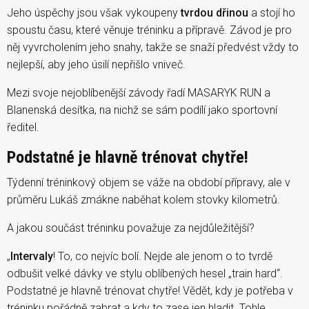
Jeho úspěchy jsou však vykoupeny
tvrdou dřinou
a stojí ho
spoustu času, které věnuje tréninku a přípravě. Závod je pro
něj vyvrcholením jeho snahy, takže se snaží předvést vždy to
nejlepší, aby jeho úsilí nepřišlo vniveč.
Mezi svoje nejoblíbenější závody řadí MASARYK RUN a
Blanenská desítka, na nichž se sám podílí jako sportovní
ředitel.
Podstatné je hlavně trénovat chytře!
Týdenní tréninkový objem se váže na období přípravy, ale v
průměru Lukáš zmákne naběhat kolem stovky kilometrů.
A jakou součást tréninku považuje za nejdůležitější?
„
Intervaly
! To, co nejvíc bolí. Nejde ale jenom o to tvrdě
odbušit velké dávky ve stylu oblíbených hesel „train hard“.
Podstatné je hlavně trénovat chytře! Vědět, kdy je potřeba v
tréninku pořádně zabrat a kdy to zase jen hladit. Tohle