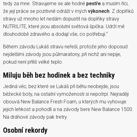
tedy za mne. Stravujeme se ale hodně
pestře
a musím říci,
že její práce se pozitivně odráží v mých
výkonech
. Z doplňků
stravy už mnoho let nedám dopustit na doplňky stravy
NUTRILITE, které jsou absolutní světová špička. Udrží mě
dlouhodobě zdravého a dodají vše, co potřebuji.“
Během závodu Lukáš stravu neřeší, protože jeho doposud
nejdelšími závody jsou půlmaratony, při nichž ani nepije,
pokud není příliš velké teplo.
Miluju běh bez hodinek a bez techniky
Jediná věc, bez které se Lukáš při běhu neobejde, jsou
běžecké boty, na ostatní vymoženosti si nepotrpí. Nejraději
obouvá New Balance Fresh Foam, u kterých mu vyhovuje
jejich lehkost a pohodlí a na závody bere New Balance 1500.
Na dráhové závody pak tretry.
Osobní rekordy