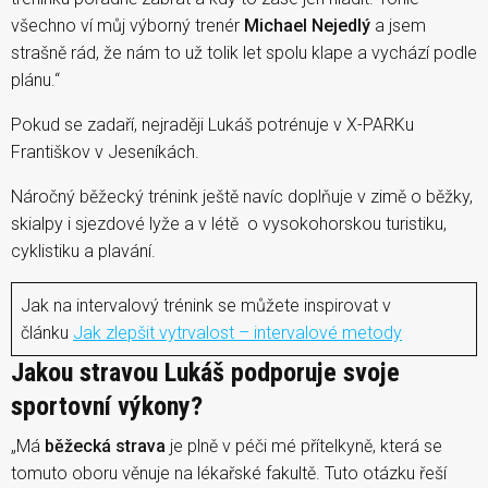
všechno ví můj výborný trenér
Michael Nejedlý
a jsem
strašně rád, že nám to už tolik let spolu klape a vychází podle
plánu.“
Pokud se zadaří, nejraději Lukáš potrénuje v X-PARKu
Františkov v Jeseníkách.
Náročný běžecký trénink ještě navíc doplňuje v zimě o běžky,
skialpy i sjezdové lyže a v létě o vysokohorskou turistiku,
cyklistiku a plavání.
Jak na intervalový trénink se můžete inspirovat v
článku
Jak zlepšit vytrvalost – intervalové metody
Jakou stravou Lukáš podporuje svoje
sportovní výkony?
„Má
běžecká strava
je plně v péči mé přítelkyně, která se
tomuto oboru věnuje na lékařské fakultě. Tuto otázku řeší