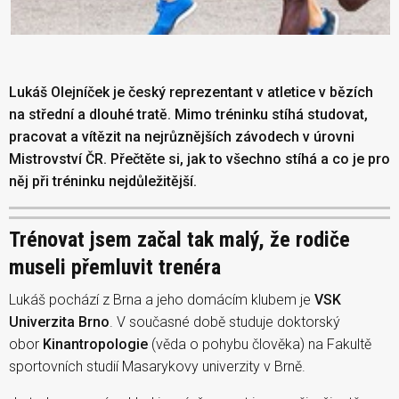
Lukáš Olejníček je český reprezentant v atletice v bězích
na střední a dlouhé tratě. Mimo tréninku stíhá studovat,
pracovat a vítězit na nejrůznějších závodech v úrovni
Mistrovství ČR. Přečtěte si, jak to všechno stíhá a co je pro
něj při tréninku nejdůležitější.
Trénovat jsem začal tak malý, že rodiče
museli přemluvit trenéra
Lukáš pochází z Brna a jeho domácím klubem je
VSK
Univerzita Brno
. V současné době studuje doktorský
obor
Kinantropologie
(věda o pohybu člověka) na Fakultě
sportovních studií Masarykovy univerzity v Brně.