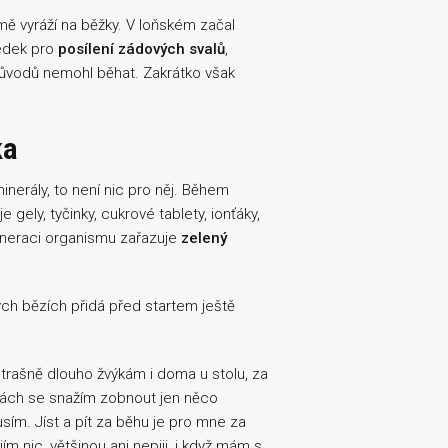
mě vyráží na běžky. V loňském začal
ředek pro
posílení zádových svalů
,
důvodů nemohl běhat. Zakrátko však
ka
minerály, to není nic pro něj. Během
ely, tyčinky, cukrové tablety, ionťáky,
eneraci organismu zařazuje
zelený
ých bězích přidá před startem ještě
strašně dlouho žvýkám i doma u stolu, za
kách se snažím zobnout jen něco
sím. Jíst a pít za běhu je pro mne za
ím nic, většinou ani nepiji, i když mám s