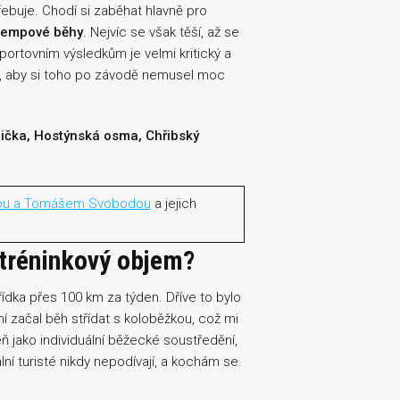
ebuje. Chodí si zaběhat hlavně pro
tempové běhy
. Nejvíc se však těší, až se
ortovním výsledkům je velmi kritický a
ak, aby si toho po závodě nemusel moc
čka, Hostýnská osma, Chřibský
rou a Tomášem Svobodou
a jejich
tréninkový objem?
řídka přes 100 km za týden. Dříve to bylo
í začal běh střídat s koloběžkou, což mi
 jako individuální běžecké soustředění,
í turisté nikdy nepodívají, a kochám se.