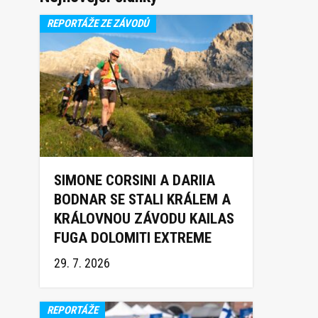
REPORTÁŽE ZE ZÁVODŮ
SIMONE CORSINI A DARIIA
BODNAR SE STALI KRÁLEM A
KRÁLOVNOU ZÁVODU KAILAS
FUGA DOLOMITI EXTREME
TRAIL 2026
29. 7. 2026
REPORTÁŽE