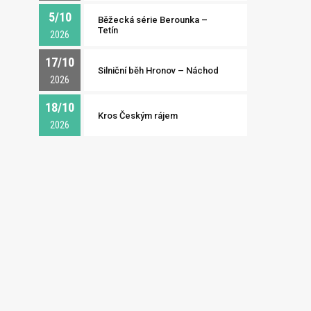
5/10
Běžecká série Berounka –
Tetín
2026
17/10
Silniční běh Hronov – Náchod
2026
18/10
Kros Českým rájem
2026