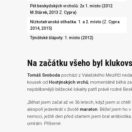
Pět beskydských vrcholů: 2x 1. místo (2012
M.Stárek, 2013 Z. Cypra)
Nízkotatranská stíhačka: 1. a 2. místo (Z. Cypra
2014, 2015)
Týništské šlápoty: 1. místo (2012)
Na začátku všeho byl klukov
Tomáš Svoboda
pochází z Valašského Meziříčí neda
kousek od
Hostýnských vrchů
, momentálně běhá z
nejoblíbenější běžecké lokality patří právě rodné Bes
„Běhat jsem začal až ve 36 letech, když jsem si chtěl 
alespoň jedenkrát v životě
maraton
. Běžel jsem ho v
nemoci, ještě den před startem jsem bral antibiotika
umírám. Příšerné.