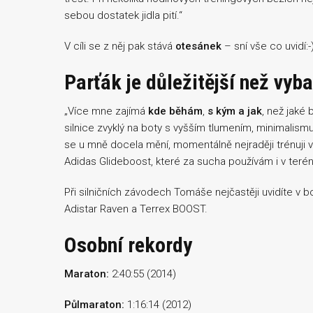
sebou dostatek jidla pití.“
V cíli se z něj pak stává
otesánek
– sní vše co uvidí:-
Parťák je důležitější než vyb
„Více mne zajímá
kde běhám
,
s kým a jak
, než jaké
silnice zvyklý na boty s vyšším tlumením, minimalis
se u mně docela mění, momentálně nejraději trénuji v
Adidas Glideboost, které za sucha používám i v terén
Při silničních závodech Tomáše nejčastěji uvidíte v 
Adistar Raven a Terrex BOOST.
Osobní rekordy
Maraton:
2:40:55 (2014)
Půlmaraton:
1:16:14 (2012)