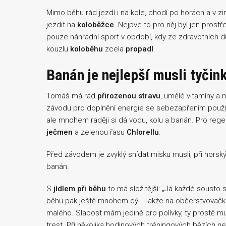
Mimo běhu rád jezdí i na kole, chodí po horách a v zi
jezdit na
koloběžce
. Nejpve to pro něj byl jen prost
pouze náhradní sport v období, kdy ze zdravotních 
kouzlu
koloběhu
zcela
propadl
.
Banán je nejlepší musli tyčin
Tomáš má rád
přirozenou stravu
, umělé vitamíny a 
závodu pro doplnění energie se sebezapřením použije g
ale mnohem raději si dá vodu, kolu a banán. Pro reg
ječmen
a zelenou řasu
Chlorellu
.
Před závodem je zvyklý snídat misku musli, při horsk
banán.
S
jídlem při běhu
to má složitější: „Já každé sousto 
běhu pak ještě mnohem dýl. Takže na občerstvovač
malého. Slabost mám jedině pro polívky, ty prostě mu
trest. Při několika hodinových tréningových bězích nej