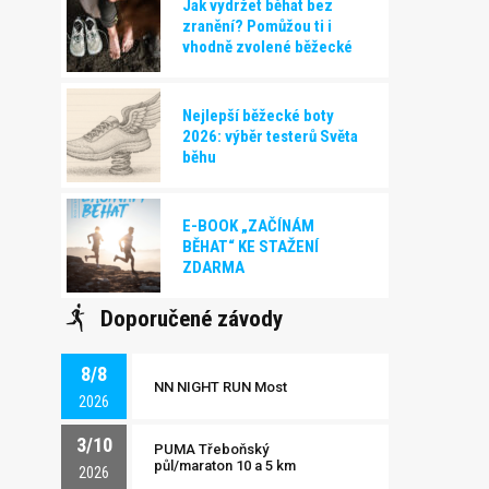
Jak vydržet běhat bez
zranění? Pomůžou ti i
vhodně zvolené běžecké
boty!
Nejlepší běžecké boty
2026: výběr testerů Světa
běhu
E-BOOK „ZAČÍNÁM
BĚHAT“ KE STAŽENÍ
ZDARMA
Doporučené závody
8/8
NN NIGHT RUN Most
2026
3/10
PUMA Třeboňský
půl/maraton 10 a 5 km
2026