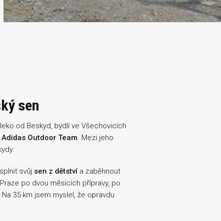
ský sen
leko od Beskyd, bydlí ve Všechovicích
a
Adidas Outdoor Team
. Mezi jeho
kydy.
splnit svůj
sen z dětství
a zaběhnout
 Praze po dvou měsících přípravy, po
. Na 35 km jsem myslel, že opravdu