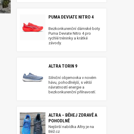
PUMA DEVIATE NITRO 4
Bezkonkurenční dámské boty
Puma Deviate Nitro 4 pro
rychlé tréninky a krátké
závody.
ALTRA TORIN 9
Silniční objemovka v novém
hávu, pohodlnější, s větší
návratností energie a
bezkonkurenční přilnavostí.
ALTRA – BĚHEJ ZDRAVĚ A
POHODLNĚ
Nejširší nabídka Altry je na
Běž.cz