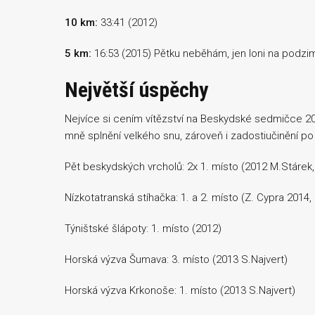
10 km:
33:41 (2012)
5 km:
16:53 (2015) Pětku neběhám, jen loni na podzim
Největší úspěchy
Nejvíce si cením vítězství na Beskydské sedmičce 201
mně splnění velkého snu, zároveň i zadostiučinění po 
Pět beskydských vrcholů: 2x 1. místo (2012 M.Stárek,
Nízkotatranská stíhačka: 1. a 2. místo (Z. Cypra 2014,
Týništské šlápoty: 1. místo (2012)
Horská výzva Šumava: 3. místo (2013 S.Najvert)
Horská výzva Krkonoše: 1. místo (2013 S.Najvert)