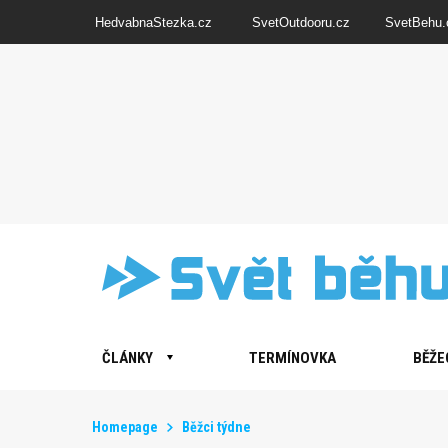
HedvabnaStezka.cz
SvetOutdooru.cz
SvetBehu.
ČLÁNKY
TERMÍNOVKA
BĚŽE
Homepage
Běžci týdne