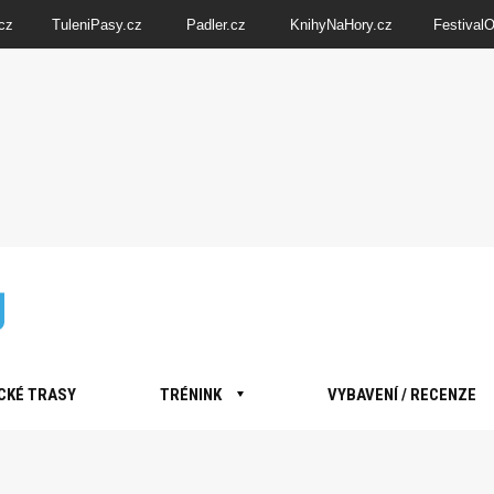
cz
TuleniPasy.cz
Padler.cz
KnihyNaHory.cz
Festival
CKÉ TRASY
TRÉNINK
VYBAVENÍ / RECENZE