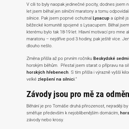
V cíli to byly naopak jedinečné pocity, dodnes jsem ne
let jsem běhal jen silniční maratony a tomu odpovída
silnice. Pak jsem poprvé ochutnal
Lysacup
a úplně j
běžecké komunitě spojené s Lysacupem. Běhal jsem 
kterému bylo tak 18-19 let. Hlavní motivací pro mne al
maratonu – nejdříve pod 3 hodiny, pak ještě více. Je
dlouho nešlo.
Změna přišla až po prvním ročníku
Beskydské sedmi
horským běhům. Přestal jsem starat o přípravu na siln
horských hřebenech
. S tím přišla i výrazně vyšší k
velké
zlepšení na silnici
.“
Závody jsou pro mě za odmě
Běhání je pro Tomáše druhá přirozenost, nejraději by
směřuje především k nejoblíbenějším domácím,
hor
závody nebo krosy.