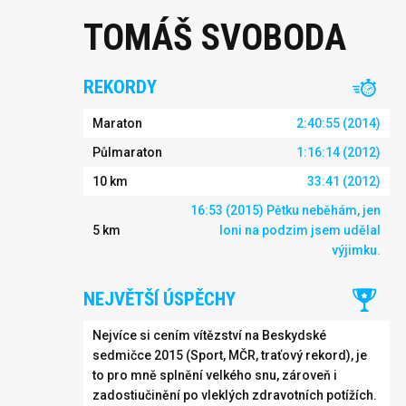
TOMÁŠ SVOBODA
REKORDY
Maraton
2:40:55 (2014)
Půlmaraton
1:16:14 (2012)
10 km
33:41 (2012)
16:53 (2015) Pětku neběhám, jen
5 km
loni na podzim jsem udělal
výjimku.
NEJVĚTŠÍ ÚSPĚCHY
Nejvíce si cením vítězství na Beskydské
sedmičce 2015 (Sport, MČR, traťový rekord), je
to pro mně splnění velkého snu, zároveň i
zadostiučinění po vleklých zdravotních potížích.