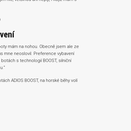
)
avení
 boty mám na nohou. Obecně jsem ale ze
mus mne neoslovil. Preference vybavení
 botách s technologií BOOST, silniční
u.“
botách ADIOS BOOST, na horské běhy volí