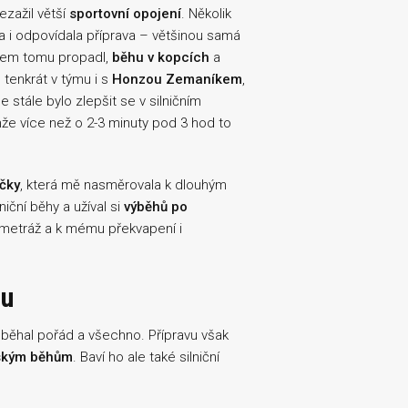
zažil větší
sportovní opojení
. Několik
la i odpovídala příprava – většinou samá
sem tomu propadl,
běhu v kopcích
a
tenkrát v týmu i s
Honzou Zemaníkem
,
e stále bylo zlepšit se v silničním
nže více než o 2-3 minuty pod 3 hod to
čky
, která mě nasměrovala k dlouhým
iční běhy a užíval si
výběhů po
ilometráž a k mému překvapení i
nu
 běhal pořád a všechno. Přípravu však
ským běhům
. Baví ho ale také silniční