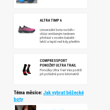
ALTRA TIMP 6
Univerzální bota na běh i
chůzi smíšeným terénem
přichází v novém kabátě -
lehčí a lepší než kdy předtím
COMPRESSPORT
PONOŽKY ULTRA TRAIL
Ponožky Ultra Trail Vás podrží
při pořádné porci kilometrů!
Téma měsíce:
Jak vybrat běžecké
boty