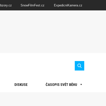
Obzory.cz
SnowFilmFest.cz
ExpedicniKamera.cz
DISKUSE
ČASOPIS SVĚT BĚHU