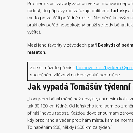
Pro trénink ani závody žádnou velkou motivaci nepotř
radost, do přípravy rád zařazuje oblíbené
fartleky
a
mu to po zahřátí pořádně rozletí. Nicméně ke svým sp
prakticky pořád nespokojený, snaží se tedy běhat t
vyčítat.
Mezi jeho favority v závodech patří
Beskydská sedmi
maraton
.
Zde si můžete přečíst:
Rozhovor se Zbyňkem Cyp
společném vítězství na Beskydské sedmičce
Jak vypadá Tomášův týdenní 
„Loni jsem běhal méně než obvykle, ani nevím kolik, z
tak 80-120 km týdně. Od loňského jara jsem po zraněn
přináší novou radost. Každou dovolenou mám zároveň
kdy brzo ráno a večer probíhám místa, kam se normáln
To naběhám 200, někdy i 300 km za týden.“