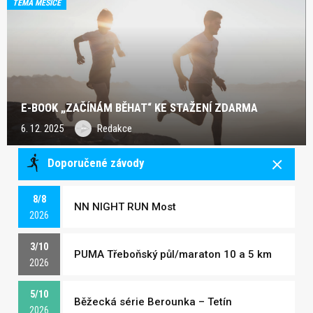
TÉMA MĚSÍCE
E-BOOK „ZAČÍNÁM BĚHAT“ KE STAŽENÍ ZDARMA
6. 12. 2025
Redakce
Doporučené závody
8/8
NN NIGHT RUN Most
2026
3/10
PUMA Třeboňský půl/maraton 10 a 5 km
2026
5/10
Běžecká série Berounka – Tetín
2026