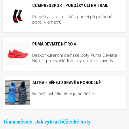
COMPRESSPORT PONOŽKY ULTRA TRAIL
Ponožky Ultra Trail Vás podrží při pořádné
porci kilometrů!
PUMA DEVIATE NITRO 4
Bezkonkurenční dámské boty Puma Deviate
Nitro 4 pro rychlé tréninky a krátké závody.
ALTRA – BĚHEJ ZDRAVĚ A POHODLNĚ
Nejširší nabídka Altry je na Běž.cz
Téma měsíce:
Jak vybrat běžecké boty