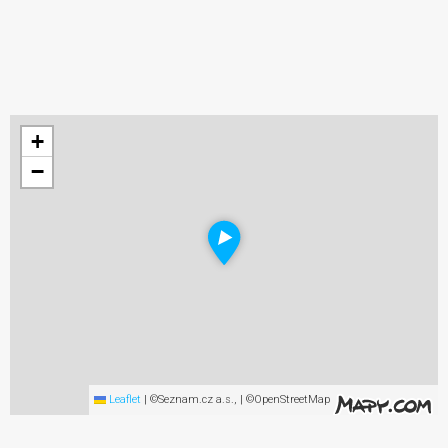
+
−
Leaflet
|
©Seznam.cz a.s., | ©OpenStreetMap