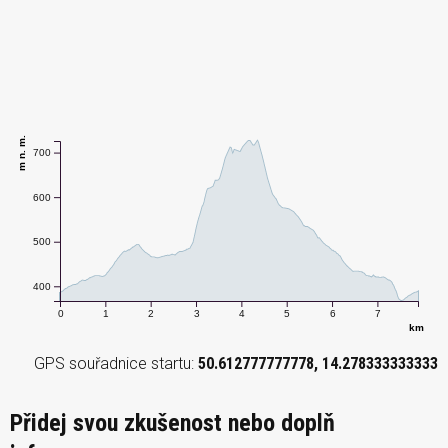
m n. m.
700
600
500
400
0
1
2
3
4
5
6
7
km
GPS souřadnice startu:
50.612777777778, 14.278333333333
Přidej svou zkušenost nebo doplň