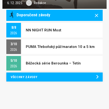
6. 12. 2025
Redakce
Doporučené závody
8/8
NN NIGHT RUN Most
2026
3/10
PUMA Třeboňský půl/maraton 10 a 5 km
2026
5/10
Běžecká série Berounka – Tetín
2026
VŠECHNY ZÁVODY