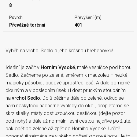
8
Povrch
Převýšení (m)
Převážně terénní
401
Výběh na vrchol Sedlo a jeho krásnou hřebenovku!
Ideální je začít v
Horním Vysoké
, malé vesničce pod horou
Sedlo. Začneme po zelené, směrem k mauzoleu – hezké,
magicky působící, budově uprostřed lesů. A dále poměrně
dlouhým a v posledním úseku i dost prudkým stoupáním
na
vrchol Sedlo
. Dolů běžíme dále po zelené, odkud se
nám naskytnou nádherné výhledy do okolí, proplétáme se
skrz skalky, místy dost uzoučkou cestičkou (dejte pozor
pod nohy) a dále už normální lesní cestou nejdříve po žluté,
pak opět po zelené až zpět do Horního Vysoké. Určitě
doporučuji zejména za vlhkého počasí krosové boty. Je to