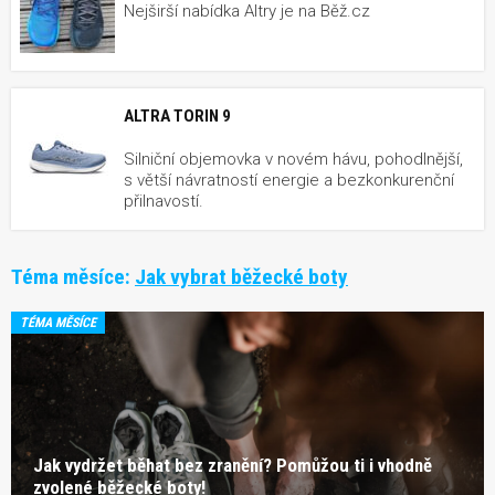
Nejširší nabídka Altry je na Běž.cz
ALTRA TORIN 9
Silniční objemovka v novém hávu, pohodlnější,
s větší návratností energie a bezkonkurenční
přilnavostí.
Téma měsíce:
Jak vybrat běžecké boty
TÉMA MĚSÍCE
Jak vydržet běhat bez zranění? Pomůžou ti i vhodně
zvolené běžecké boty!