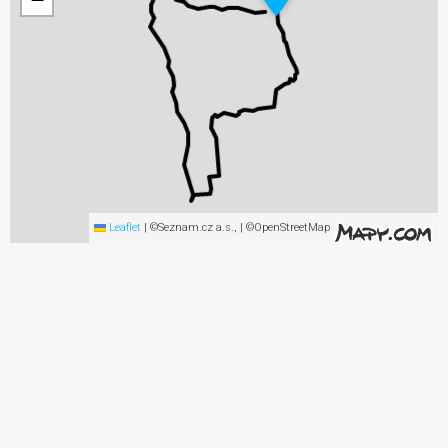
Leaflet
|
©Seznam.cz a.s., | ©OpenStreetMap