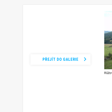
Podívejte se na
kompletní
fotogalerii
PŘEJÍT DO GALERIE
Růžov