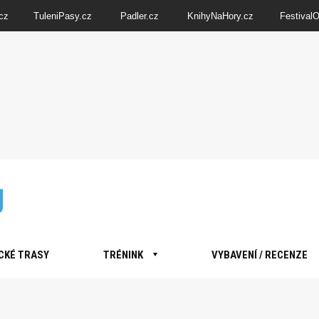
cz
TuleniPasy.cz
Padler.cz
KnihyNaHory.cz
Festival
CKÉ TRASY
TRÉNINK
VYBAVENÍ / RECENZE