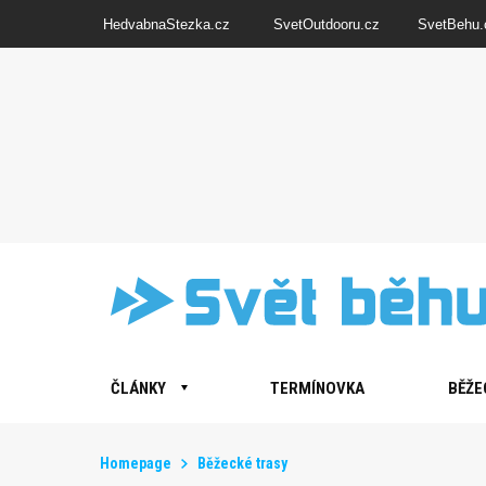
HedvabnaStezka.cz
SvetOutdooru.cz
SvetBehu.
ČLÁNKY
TERMÍNOVKA
BĚŽE
Homepage
Běžecké trasy