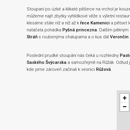
Stoupaní po úzké a klikaté pěšince na vrchol je kouz
můžeme najít zbytky vyhlídkové věže s výletní restau
klesáme stále níž a níž až k
řece Kamenici
a pětset 
natáčela pohádka
Pyšná princezna
. Dalším pěkným
Stráň
s roubenýma chalupama a o kus dál
Verončin 
Poslední prudké stoupání nás čeká u rozhledny
Past
Saského Švýcarska
a samozřejmě na Růžák. Odtud je
kde jsme zároveň začínali k vesnici
Růžová
.
+
−