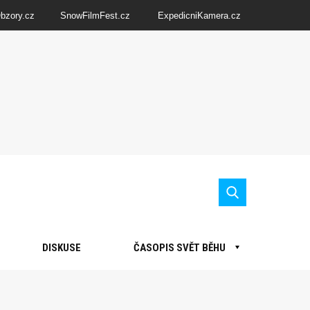
Obzory.cz
SnowFilmFest.cz
ExpedicniKamera.cz
DISKUSE
ČASOPIS SVĚT BĚHU