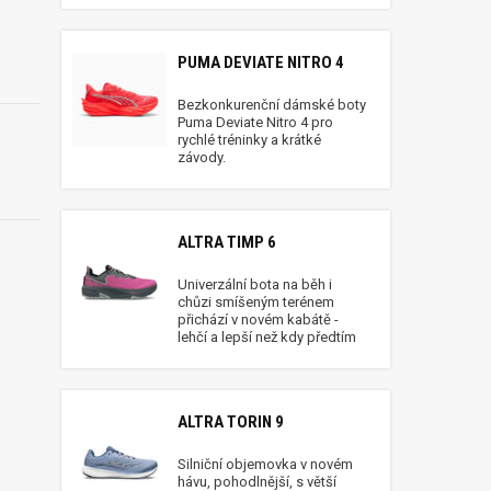
PUMA DEVIATE NITRO 4
Bezkonkurenční dámské boty
Puma Deviate Nitro 4 pro
rychlé tréninky a krátké
závody.
ALTRA TIMP 6
Univerzální bota na běh i
chůzi smíšeným terénem
přichází v novém kabátě -
lehčí a lepší než kdy předtím
ALTRA TORIN 9
Silniční objemovka v novém
hávu, pohodlnější, s větší