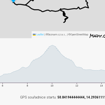
Leaflet
|
©Seznam.cz a.s., | ©OpenStreetMap
6
8
10
12
14
GPS souřadnice startu:
50.841944444444, 14.2936111