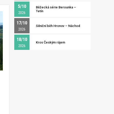
5/10
Běžecká série Berounka –
Tetín
2026
17/10
Silniční běh Hronov – Náchod
2026
18/10
Kros Českým rájem
2026