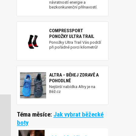
návratností energie a
bezkonkurenční přilnavostí.
COMPRESSPORT
PONOŽKY ULTRA TRAIL
Ponožky Ultra Trail Vás podrží
při pořádné porci kilometrů!
ALTRA – BĚHEJ ZDRAVĚ A
POHODLNĚ
Nejširší nabídka Altry je na
Běž.cz
Téma měsíce:
Jak vybrat běžecké
boty