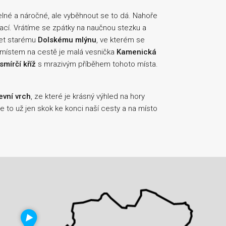
elné a náročné, ale vyběhnout se to dá. Nahoře
rací. Vrátíme se zpátky na naučnou stezku a
let starému
Dolskému mlýnu
, ve kterém se
 místem na cestě je malá vesnička
Kamenická
smírčí kříž
s mrazivým příběhem tohoto místa.
evní vrch
, ze které je krásný výhled na hory
 to už jen skok ke konci naší cesty a na místo