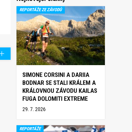
REPORTÁŽE ZE ZÁVODŮ
SIMONE CORSINI A DARIIA
BODNAR SE STALI KRÁLEM A
KRÁLOVNOU ZÁVODU KAILAS
FUGA DOLOMITI EXTREME
TRAIL 2026
29. 7. 2026
REPORTÁŽE