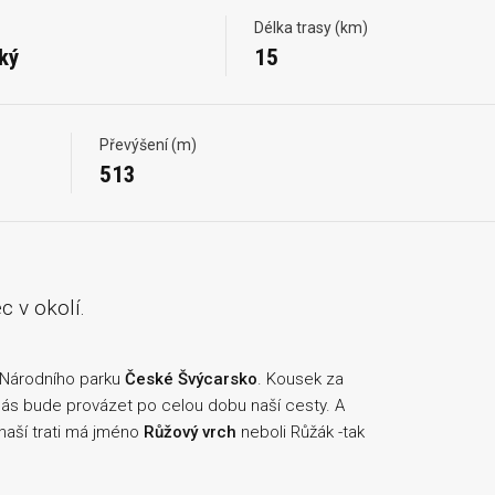
Délka trasy (km)
ký
15
Převýšení (m)
513
 v okolí.
ci Národního parku
České Švýcarsko
. Kousek za
nás bude provázet po celou dobu naší cesty. A
naší trati má jméno
Růžový vrch
neboli Růžák -tak