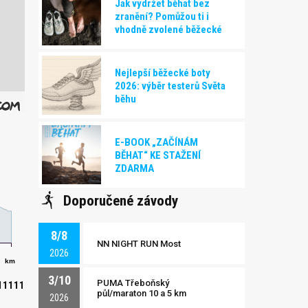
Jak vydržet běhat bez
zranění? Pomůžou ti i
vhodně zvolené běžecké
boty!
Nejlepší běžecké boty
2026: výběr testerů Světa
běhu
E-BOOK „ZAČÍNÁM
BĚHAT“ KE STAŽENÍ
ZDARMA
Doporučené závody
8/8
NN NIGHT RUN Most
2026
km
3/10
PUMA Třeboňský
11111
půl/maraton 10 a 5 km
2026