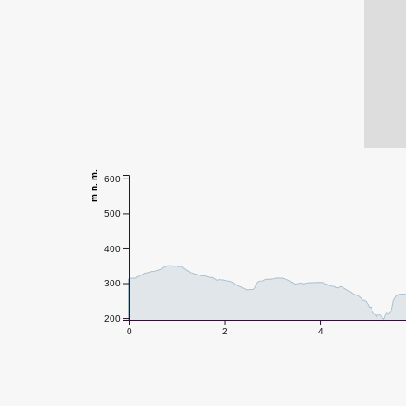
m n. m.
600
500
400
300
200
0
2
4