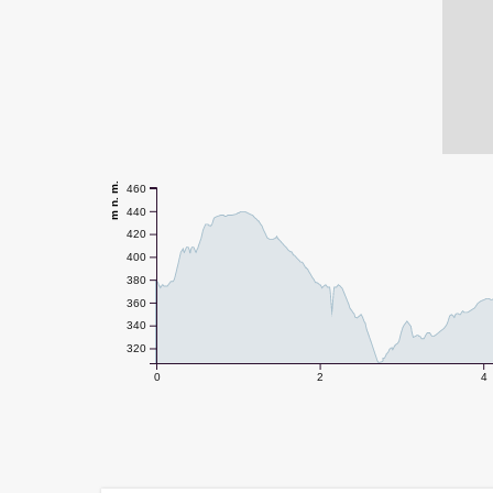
m n. m.
460
440
420
400
380
360
340
320
0
2
4