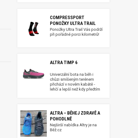
COMPRESSPORT
PONOŽKY ULTRA TRAIL
Ponožky Ultra Trail Vás podrží
při pořádné porci kilometrů!
ALTRA TIMP 6
Univerzální bota na běh i
chůzi smíšeným terénem
přichází v novém kabátě -
lehčí a lepší než kdy předtím
ALTRA – BĚHEJ ZDRAVĚ A
POHODLNĚ
Nejširší nabídka Altry je na
Běž.cz