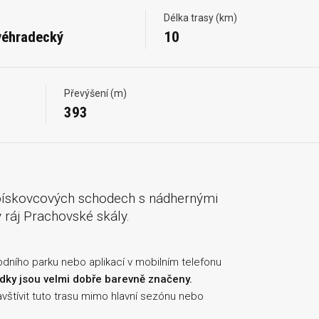
Délka trasy (km)
véhradecký
10
Převýšení (m)
393
pískovcových schodech s nádhernými
 ráj Prachovské skály.
odního parku nebo aplikací v mobilním telefonu
lídky jsou velmi dobře barevně značeny.
vštívit tuto trasu mimo hlavní sezónu nebo