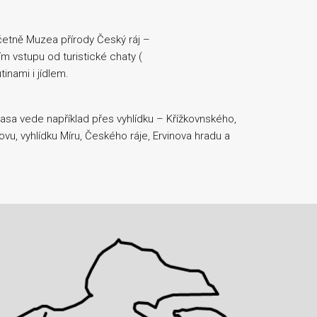
včetně Muzea přírody Český ráj –
ím vstupu od turistické chaty (
inami i jídlem.
asa vede například přes vyhlídku – Křížkovnského,
u, vyhlídku Míru, Českého ráje, Ervinova hradu a