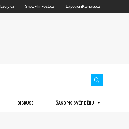
Obzory.cz
SnowFilmFest.cz
ExpedicniKamera.cz
DISKUSE
ČASOPIS SVĚT BĚHU