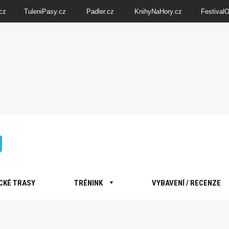
cz
TuleniPasy.cz
Padler.cz
KnihyNaHory.cz
Festival
CKÉ TRASY
TRÉNINK
VYBAVENÍ / RECENZE