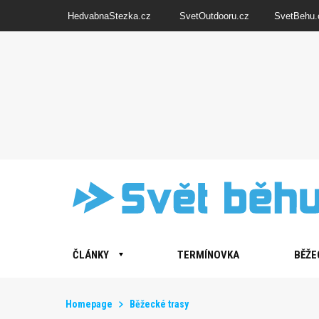
HedvabnaStezka.cz
SvetOutdooru.cz
SvetBehu.
ČLÁNKY
TERMÍNOVKA
BĚŽE
Homepage
Běžecké trasy