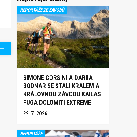
REPORTÁŽE ZE ZÁVODŮ
SIMONE CORSINI A DARIIA
BODNAR SE STALI KRÁLEM A
KRÁLOVNOU ZÁVODU KAILAS
FUGA DOLOMITI EXTREME
TRAIL 2026
29. 7. 2026
REPORTÁŽE