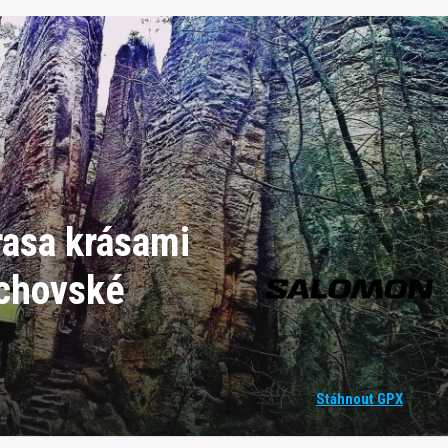
rasa krásami
achovské
Stáhnout GPX