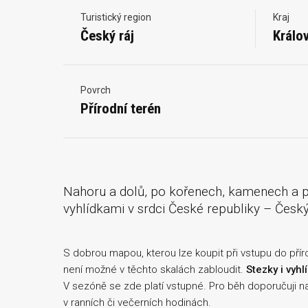
Turistický region
Kraj
Český ráj
Králo
Povrch
Přírodní terén
Nahoru a dolů, po kořenech, kamenech a 
vyhlídkami v srdci České republiky – Český
S dobrou mapou, kterou lze koupit při vstupu do přír
není možné v těchto skalách zabloudit.
Stezky i vyh
V sezóně se zde platí vstupné. Pro běh doporučuji na
v ranních či večerních hodinách.