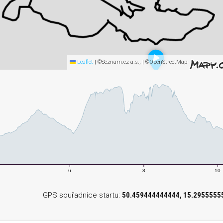
Leaflet
|
©Seznam.cz a.s., | ©OpenStreetMap
6
8
10
GPS souřadnice startu:
50.459444444444, 15.2955555