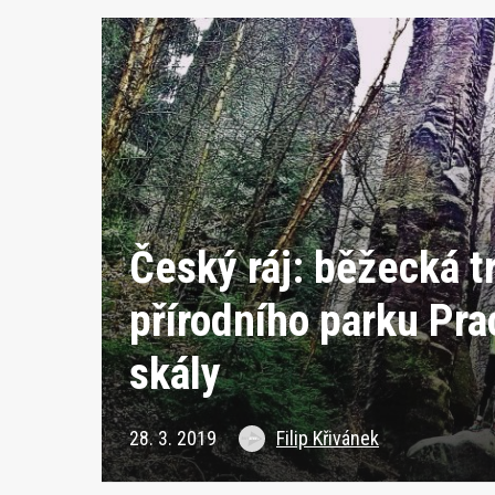
Český ráj: běžecká t
přírodního parku Pr
skály
28. 3. 2019
Filip Křivánek