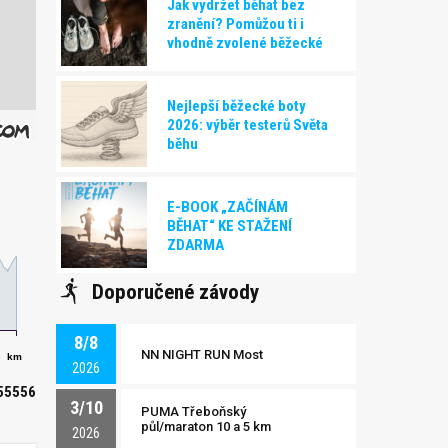
Jak vydržet běhat bez
zranění? Pomůžou ti i
vhodně zvolené běžecké
boty!
Nejlepší běžecké boty
2026: výběr testerů Světa
běhu
E-BOOK „ZAČÍNÁM
BĚHAT“ KE STAŽENÍ
ZDARMA
Doporučené závody
8/8
NN NIGHT RUN Most
km
2026
55556
3/10
PUMA Třeboňský
půl/maraton 10 a 5 km
2026