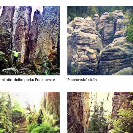
Krásami přírodního parku Prachovské skály - CHKO Český ráj
Prachovské skály