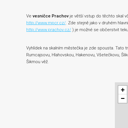
Ve
vesničce Prachov
je větší vstup do těchto skal 
http://www.mpcr.cz/
. Zde stejně jako v druhém hlavn
http://www.prachov.cz/
) je možné se občerstvit tekut
Vyhlídek na skalním městečka je zde spousta. Tato tr
Rumcajsovu, Hlahovskou, Hakenovu, Všetečkovu, Šlikov
Šikmou věž.
+
−