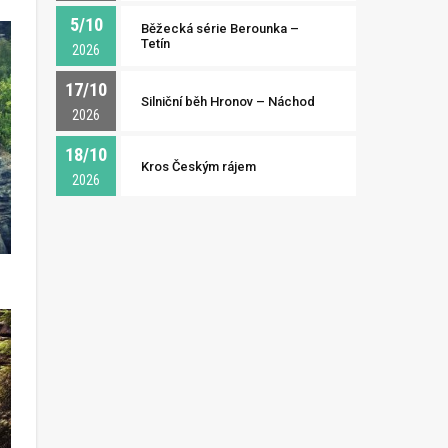
5/10
Běžecká série Berounka –
Tetín
2026
17/10
Silniční běh Hronov – Náchod
2026
18/10
Kros Českým rájem
2026