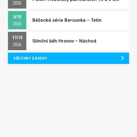
2026
5/10
Běžecká série Berounka – Tetín
2026
17/10
Silniční běh Hronov – Náchod
2026
VŠECHNY ZÁVODY