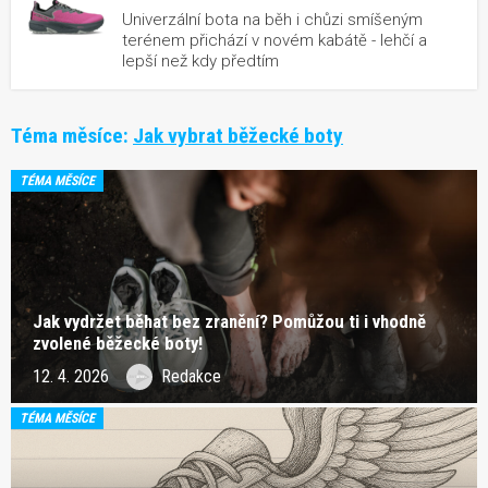
Univerzální bota na běh i chůzi smíšeným
terénem přichází v novém kabátě - lehčí a
lepší než kdy předtím
Téma měsíce:
Jak vybrat běžecké boty
TÉMA MĚSÍCE
Jak vydržet běhat bez zranění? Pomůžou ti i vhodně
zvolené běžecké boty!
12. 4. 2026
Redakce
TÉMA MĚSÍCE