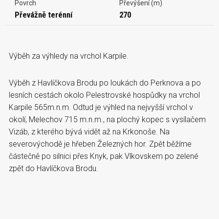
Povrch
Převýšení (m)
Převážně terénní
270
Výběh za výhledy na vrchol Karpile.
Výběh z Havlíčkova Brodu po loukách do Perknova a po
lesních cestách okolo Pelestrovské hospůdky na vrchol
Karpile 565m.n.m. Odtud je výhled na nejvyšší vrchol v
okolí, Melechov 715 m.n.m., na plochý kopec s vysílačem
Vizáb, z kterého bývá vidět až na Krkonoše. Na
severovýchodě je hřeben Železných hor. Zpět běžíme
částečně po silnici přes Knyk, pak Vlkovskem po zelené
zpět do Havlíčkova Brodu.