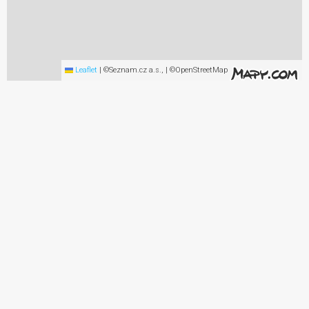
Leaflet
|
©Seznam.cz a.s., | ©OpenStreetMap