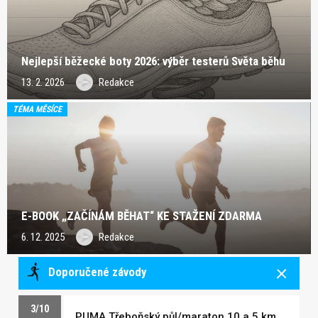
Nejlepší běžecké boty 2026: výběr testerů Světa běhu
13. 2. 2026
Redakce
TÉMA MĚSÍCE
E-BOOK „ZAČÍNÁM BĚHAT“ KE STAŽENÍ ZDARMA
6. 12. 2025
Redakce
Doporučené závody
3/10
PUMA Třeboňský půl/maraton 10 a 5 km