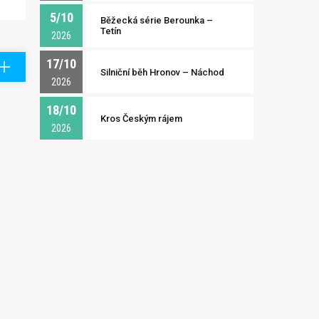
5/10
Běžecká série Berounka –
Tetín
2026
17/10
Silniční běh Hronov – Náchod
2026
18/10
Kros Českým rájem
2026