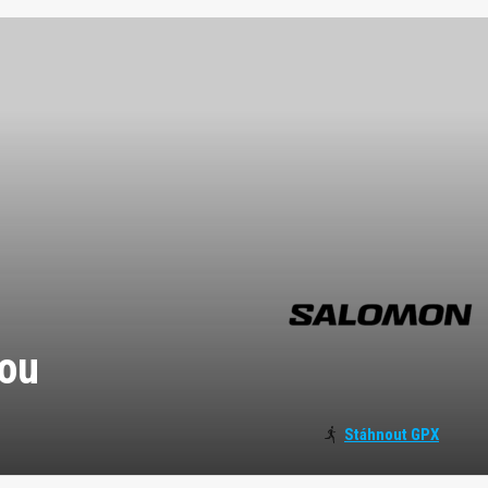
dou
Stáhnout GPX