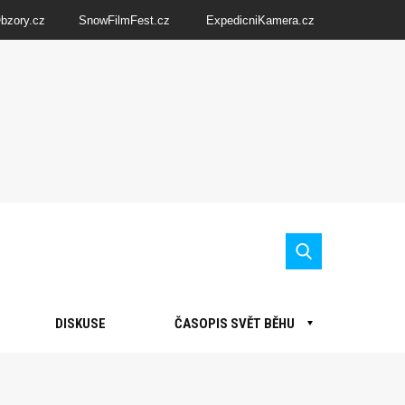
Obzory.cz
SnowFilmFest.cz
ExpedicniKamera.cz
DISKUSE
ČASOPIS SVĚT BĚHU