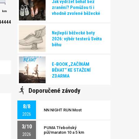
Jak vydržet běhat bez
zranění? Pomůžou ti i
km
vhodně zvolené běžecké
boty!
44444
Nejlepší běžecké boty
2026: výběr testerů Světa
běhu
E-BOOK „ZAČÍNÁM
BĚHAT“ KE STAŽENÍ
ZDARMA
Doporučené závody
8/8
NN NIGHT RUN Most
2026
3/10
PUMA Třeboňský
půl/maraton 10 a 5 km
2026