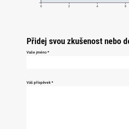
0
2
4
6
Přidej svou zkušenost nebo 
Vaše jméno *
Váš příspěvek *