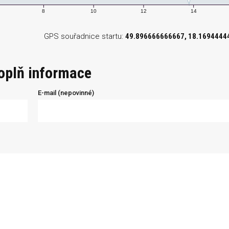
8
10
12
14
GPS souřadnice startu:
49.896666666667, 18.1694444
doplň informace
E-mail (nepovinné)