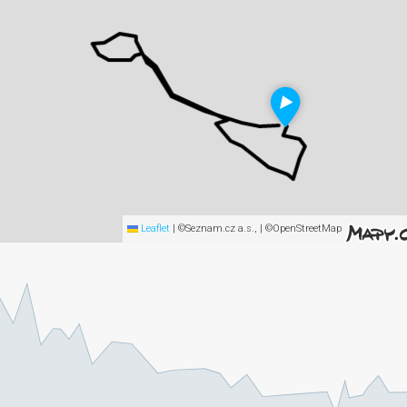
Leaflet
|
©Seznam.cz a.s., | ©OpenStreetMap