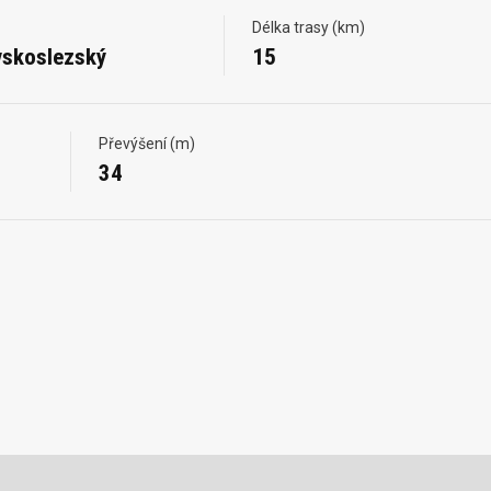
Délka trasy (km)
skoslezský
15
Převýšení (m)
34