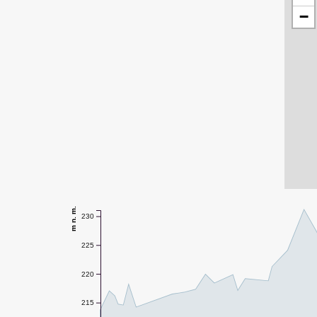
−
m n. m.
230
225
220
215