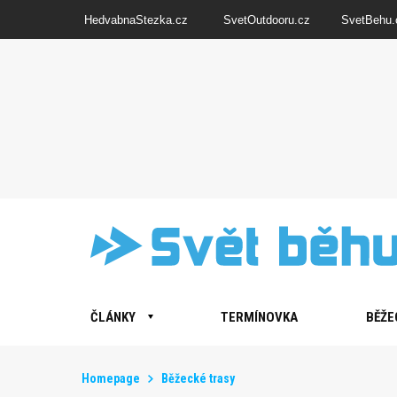
HedvabnaStezka.cz
SvetOutdooru.cz
SvetBehu.
ČLÁNKY
TERMÍNOVKA
BĚŽE
Homepage
Běžecké trasy