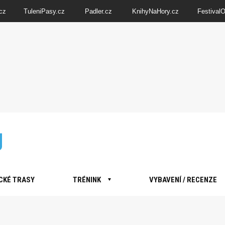
cz
TuleniPasy.cz
Padler.cz
KnihyNaHory.cz
Festival
CKÉ TRASY
TRÉNINK
VYBAVENÍ / RECENZE