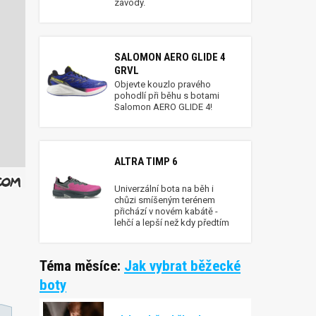
závody.
SALOMON AERO GLIDE 4
GRVL
Objevte kouzlo pravého
pohodlí při běhu s botami
Salomon AERO GLIDE 4!
ALTRA TIMP 6
Univerzální bota na běh i
chůzi smíšeným terénem
přichází v novém kabátě -
lehčí a lepší než kdy předtím
Téma měsíce:
Jak vybrat běžecké
boty