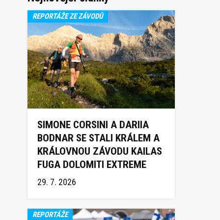
REPORTÁŽE ZE ZÁVODŮ
SIMONE CORSINI A DARIIA
BODNAR SE STALI KRÁLEM A
KRÁLOVNOU ZÁVODU KAILAS
FUGA DOLOMITI EXTREME
TRAIL 2026
29. 7. 2026
REPORTÁŽE