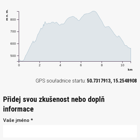
m n. m.
800
700
600
500
0
2
4
6
8
10
km
GPS souřadnice startu:
50.7317913, 15.2548908
Přidej svou zkušenost nebo doplň
informace
Vaše jméno *