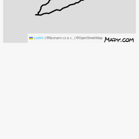
Leaflet
|
©Seznam.cz a.s., | ©OpenStreetMap