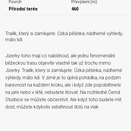
Povrch
Převýšení (m)
Přírodní terén
460
Trailík, který si zamilujete. Úzká pěšinka, nádherné výhledy,
málo lidí.
Jizerky toho mají co nabídnout, ale jednu fenomenální
běžeckou trasu objevíte vlastně tak už trochu mimo
Jizerky. Trailík, který si zamilujete. Úzká pěšinka, nádherné
výhledy, málo lidí. V zimě je to úplná pohádka, na podzim
barevnost na každém kroku, ale i když zde popoběhnete
na jaře nebo v létě, nebudete litovat. Na rozhledně Černá
Studnice se můžete občerstvit. Ale když toho budete mít
dost, můžete kdykoliv seběhnout dolů na vlak .