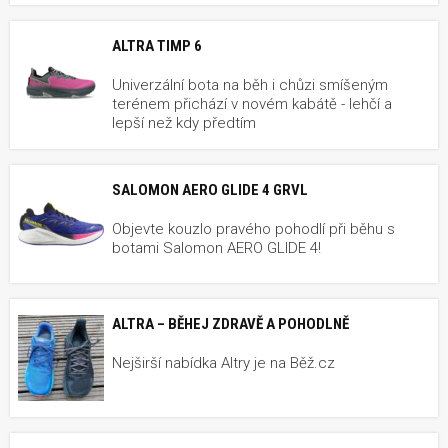
ALTRA TIMP 6
Univerzální bota na běh i chůzi smíšeným
terénem přichází v novém kabátě - lehčí a
lepší než kdy předtím
SALOMON AERO GLIDE 4 GRVL
Objevte kouzlo pravého pohodlí při běhu s
botami Salomon AERO GLIDE 4!
ALTRA – BĚHEJ ZDRAVĚ A POHODLNĚ
Nejširší nabídka Altry je na Běž.cz