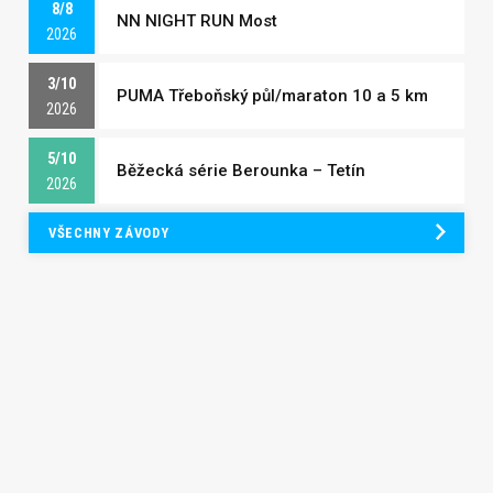
8/8
NN NIGHT RUN Most
2026
3/10
PUMA Třeboňský půl/maraton 10 a 5 km
2026
5/10
Běžecká série Berounka – Tetín
2026
VŠECHNY ZÁVODY