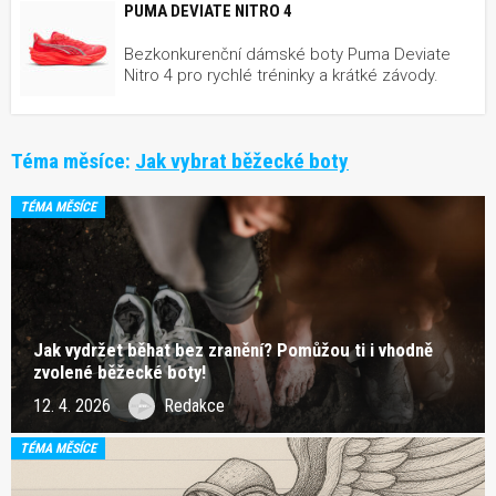
PUMA DEVIATE NITRO 4
Bezkonkurenční dámské boty Puma Deviate
Nitro 4 pro rychlé tréninky a krátké závody.
Téma měsíce:
Jak vybrat běžecké boty
TÉMA MĚSÍCE
Jak vydržet běhat bez zranění? Pomůžou ti i vhodně
zvolené běžecké boty!
12. 4. 2026
Redakce
TÉMA MĚSÍCE