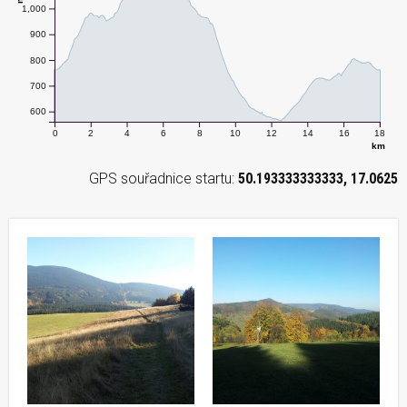
1,000
900
800
700
600
0
2
4
6
8
10
12
14
16
18
km
GPS souřadnice startu:
50.193333333333, 17.0625