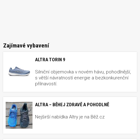
Zajímavé vybavení
ALTRA TORIN 9
Silniční objemovka v novém hávu, pohodlnější,
s větší návratností energie a bezkonkurenční
přilnavostí.
ALTRA – BĚHEJ ZDRAVĚ A POHODLNĚ
Nejširší nabídka Altry je na Běž.cz