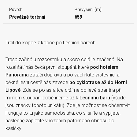
Povrch
Převýšení (m)
Převážně terénní
659
Trail do kopce z kopce po Lesních barech
Trasa začíná u rozcestníku a skoro celá je značená. Na
rozehřátí nás čeká první stoupání, které
pod hotelem
Panorama
zatáčí doprava a po vachrlaté vrstevnici a
pěkné lesní cestě nás zavede
po cyklotrase až do Horní
Lipové
. Zde se po asfaltce držíme po levé straně a při
mírném stoupání doběhneme až k
Lesnímu baru
(všude
jsou značky tohoto unikátu). Zde je možnost se občerstvit.
Funguje to tu jako samoobsluha, co si sníte a vypijete,
následně zaplatíte vhozením patřičného obnosu do
kasičky.