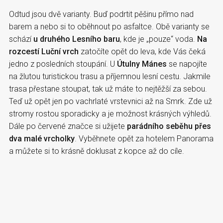
Odtud jsou dvě varianty. Buď podrtit pěšinu přímo nad
barem a nebo si to oběhnout po asfaltce. Obě varianty se
schází
u druhého Lesního baru
, kde je „pouze“ voda.
Na
rozcestí Luční vrch
zatočíte opět do leva, kde Vás čeká
jedno z posledních stoupání. U
Útulny Mánes
se napojíte
na žlutou turistickou trasu a příjemnou lesní cestu. Jakmile
trasa přestane stoupat, tak už máte to nejtěžší za sebou.
Teď už opět jen po vachrlaté vrstevnici až na Smrk. Zde už
stromy rostou sporadicky a je možnost krásných výhledů.
Dále po červené značce si užijete
parádního seběhu přes
dva malé vrcholky
. Vyběhnete opět za hotelem Panorama
a můžete si to krásně doklusat z kopce až do cíle.