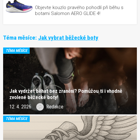
Objevte kouzlo pravého pohodlí při běhu s
botami Salomon AERO GLIDE 4!
Téma měsíce:
Jak vybrat běžecké boty
TÉMA MĚSÍCE
Jak vydržet běhat bez zranění? Pomůžou ti i vhodně
zvolené běžecké boty!
12. 4. 2026
Redakce
TÉMA MĚSÍCE