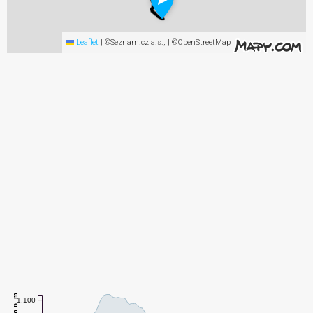
Leaflet
|
©Seznam.cz a.s., | ©OpenStreetMap
m n. m.
1,100