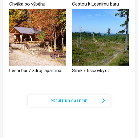
Chvilka po výběhu
Cestou k Lesnímu baru
Lesní bar / zdroj: apartmanjeseniky.eu
Smrk / tisicovky.cz
Podívejte se na kompletní fotogalerii
PŘEJÍT DO GALERIE