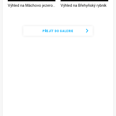
Výhled na Máchovo jezero z mostu na NS Swamp kousek od startu trasy
Výhled na Břehyňský rybník
Podívejte se na kompletní fotogalerii
PŘEJÍT DO GALERIE