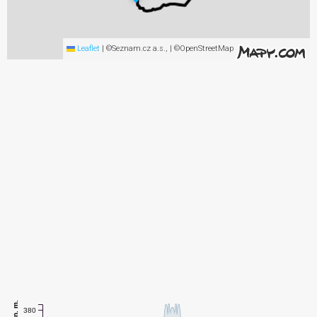
Leaflet
|
©Seznam.cz a.s., | ©OpenStreetMap
m n. m.
380