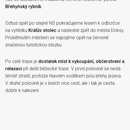
Břehyňský rybník
.
Odtud opět po stejné NS pokračujeme lesem k odbočce
na vyhlídku
Králův stolec
a následně zpět do města Doksy.
Proběhnutím městem se napojíme opět na červeně
značenou turistickou stezku.
Po celé trase je
dostatek míst k vykoupání, občerstvení a
relaxaci
při delší běžecké trase. V první polovině se nedá
téměř ztratit, protože hlavním vodítkem jsou břehy jezera.
V druhé polovině je v lesích více cest, ale i tak je cesta
dobře k nalezení.