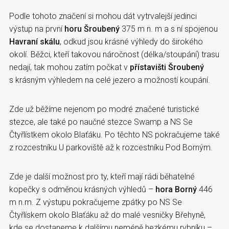
Podle tohoto značení si mohou dát vytrvalejší jedinci
výstup na první
horu Šroubený
375 m n. m a s ní spojenou
Havraní skálu
, odkud jsou krásné výhledy do širokého
okolí. Běžci, kteří takovou náročnost (délka/stoupání) trasu
nedají, tak mohou zatím počkat v
přístavišti Šroubený
s krásným výhledem na celé jezero a možností koupání.
Zde už běžíme nejenom po modré značené turistické
stezce, ale také po naučné stezce Swamp a NS Se
Čtyřlístkem okolo Blaťáku. Po těchto NS pokračujeme také
z rozcestníku U parkoviště až k rozcestníku Pod Borným.
Zde je další možnost pro ty, kteří mají rádi běhatelné
kopečky s odměnou krásných výhledů –
hora Borný
446
m n.m. Z výstupu pokračujeme zpátky po NS Se
Čtyřlískem okolo Blaťáku až do malé vesničky Břehyně,
kde se dostaneme k dalšímu neméně hezkému rybníku –