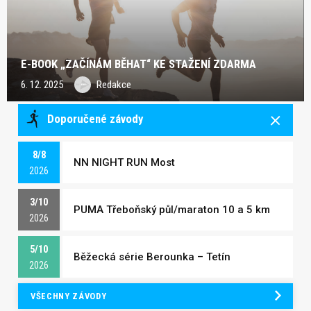
E-BOOK „ZAČÍNÁM BĚHAT“ KE STAŽENÍ ZDARMA
6. 12. 2025
Redakce
Doporučené závody
8/8
NN NIGHT RUN Most
2026
3/10
PUMA Třeboňský půl/maraton 10 a 5 km
2026
5/10
Běžecká série Berounka – Tetín
2026
VŠECHNY ZÁVODY