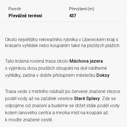
Povrch
Převýšení (m)
Převážně terénní
437
Okolo největšího rekreačního rybníka v Libereckém kraji s
krásami vyhlídek nebo koupáním také na písčitých plážích.
Tato krásná rovinná trasa okolo
Máchova jezera
s výjimkou dvou prudších stoupání na dvě nádherné
vyhlídky, začíná v dobře přístupném městečku
Doksy
.
Trasa vede z místního nádraží po červené značené stezce
podél vody až na začátek vesnice
Staré Splavy
. Zde se
odpojíme od značení a budeme se držet stále podél vody
kolem lanového centra a mnoha míst na koupání až
k modře značené cestě.