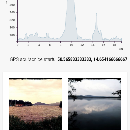
360
340
320
300
280
0
2
4
6
8
10
12
14
16
18
km
GPS souřadnice startu:
50.565833333333, 14.654166666667